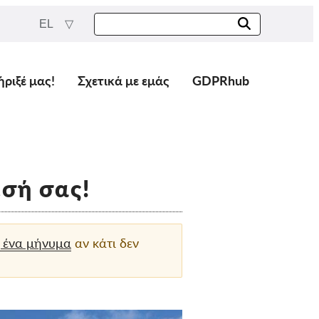
EL
ήριξέ μας!
Σχετικά με εμάς
GDPRhub
εσή σας!
 ένα μήνυμα
αν κάτι δεν