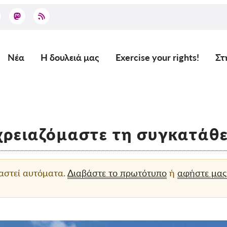
Νέα
Η δουλειά μας
Exercise your rights!
Στ
Main
navigation
χρειαζόμαστε τη συγκατάθ
ραστεί αυτόματα.
Διαβάστε το πρωτότυπο
ή
αφήστε μας