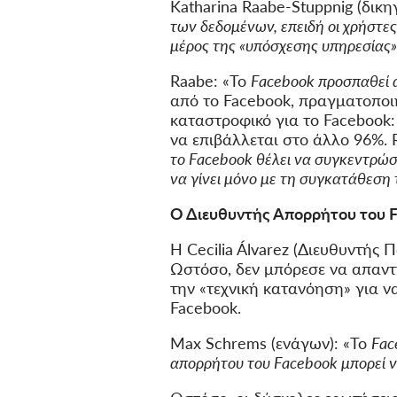
Katharina Raabe-Stuppnig (δικη
των δεδομένων, επειδή οι χρήστες
μέρος της «υπόσχεσης υπηρεσίας».
Raabe: «Το
Facebook προσπαθεί 
από το Facebook, πραγματοπο
καταστροφικό για το Facebook
να επιβάλλεται στο άλλο 96%. 
το Facebook θέλει να συγκεντρώσ
να γίνει μόνο με τη συγκατάθεσ
Ο Διευθυντής Απορρήτου του 
Η Cecilia Álvarez (Διευθυντής
Ωστόσο, δεν μπόρεσε να απαντή
την «τεχνική κατανόηση» για ν
Facebook.
Max Schrems (ενάγων): «Το
Fac
απορρήτου του Facebook μπορεί να 