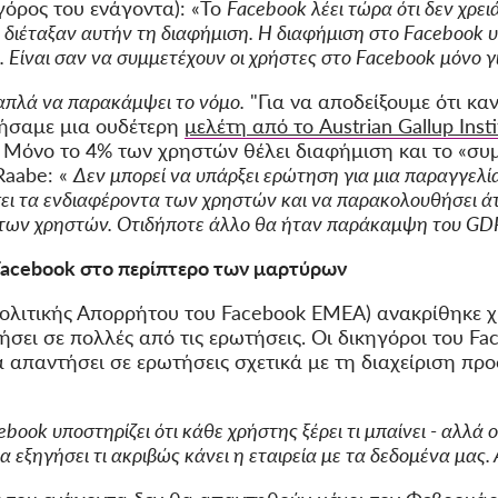
γόρος του ενάγοντα): «Το
Facebook λέει τώρα ότι δεν χρει
 διέταξαν αυτήν τη διαφήμιση. Η διαφήμιση στο Facebook υ
 Είναι σαν να συμμετέχουν οι χρήστες στο Facebook μόνο γι
απλά να παρακάμψει το νόμο.
"Για να αποδείξουμε ότι καν
ιήσαμε μια ουδέτερη
μελέτη από το Austrian Gallup Insti
: Μόνο το 4% των χρηστών θέλει διαφήμιση και το «συ
Raabe: «
Δεν μπορεί να υπάρξει ερώτηση για μια παραγγελί
ει τα ενδιαφέροντα των χρηστών και να παρακολουθήσει άτ
η των χρηστών. Οτιδήποτε άλλο θα ήταν παράκαμψη του G
Facebook στο περίπτερο των μαρτύρων
 Πολιτικής Απορρήτου του Facebook EMEA) ανακρίθηκε χ
σει σε πολλές από τις ερωτήσεις. Οι δικηγόροι του Fac
α απαντήσει σε ερωτήσεις σχετικά με τη διαχείριση π
ebook υποστηρίζει ότι κάθε χρήστης ξέρει τι μπαίνει - αλλά 
εξηγήσει τι ακριβώς κάνει η εταιρεία με τα δεδομένα μας. Α