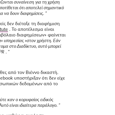
άζονται συναίνεση για τη χρήση
ποτίθεται ότι αποτελεί σημαντικό
α να δουν διαφημίσεις. "
είς δεν διέταξε τη διαφήμιση
tute
. Το αποτέλεσμα είναι
μβόλαιο διαφημίσεων» φαίνεται
α« υπηρεσίας »στον χρήστη. Εάν
ομα στο Διαδίκτυο, αυτό μπορεί
DPR
. "
θες από τον Βιέννο δικαστή.
ebook υποστήριξαν ότι δεν είχε
ροσωπικών δεδομένων από το
ούτε καν ο κορυφαίος ειδικός
υτό είναι ιδιαίτερα παράλογο. "