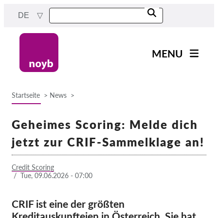
Skip
DE
to
main
content
MENU
Main
News
navigation
Startseite
News
Unsere Arbeit
Breadcrumb
Fälle nach Projekten
Geheimes Scoring: Melde dich
Fälle nach Behörden
jetzt zur CRIF-Sammelklage an!
Fälle nach Unternehmen
Credit Scoring
Berichte & Ressourcen
/
Tue, 09.06.2026 - 07:00
Exercise your rights!
CRIF ist eine der größten
Kreditauskunfteien in Österreich. Sie hat
Jetzt Unterstützen!