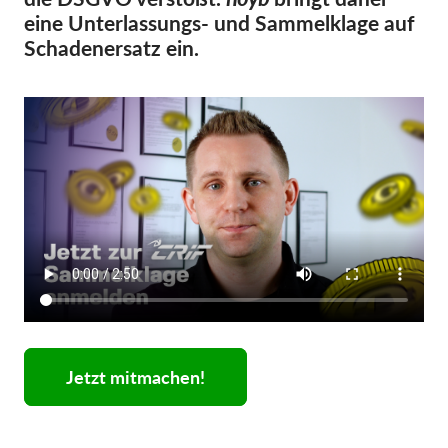
OnionShare
eine Unterlassungs- und Sammelklage auf
Medien
Schadenersatz ein.
Kontakt
GDPRhub
Jetzt mitmachen!