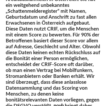
ein weitgehend unbekanntes
Mitgliedschaft
„Schattenmelderegister“ mit Namen,
Geburtsdatum und Anschrift zu fast allen
Spenden
Erwachsenen in Österreich aufgebaut.
Sponsoring
Diese Daten nutzt CRIF, um die Menschen
mit einem Score zu bewerten. Für 90% der
Spendenabsetzbarkeit
Betroffenen basiert dieser Score vor allem
Member Login
auf Adresse, Geschlecht und Alter. Obwohl
diese Daten keinen echten Rückschluss auf
Über uns
die Bonität einer Person ermöglichen,
entscheidet der CRIF-Score oft darüber,
Team
ob man einen Vertrag bei Mobilfunkern,
Jahresberichte
Stromanbietern oder Banken erhält. Wir
sind überzeugt, dass diese anlasslose
FAQs
Datensammlung und das Scoring von
Jobs
Menschen, zu denen keine
bonitätsrelevanten Daten vorliegen, gegen
Verbandsklagen
die DSGVO verstößt.
noyb
bringt daher