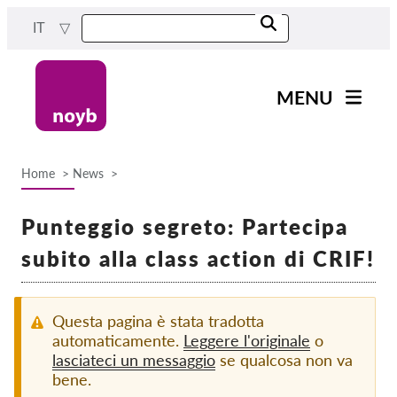
Skip
IT
to
main
content
MENU
Main
Novità
navigation
Home
News
Il nostro lavoro
Breadcrumb
Progetti
Punteggio segreto: Partecipa
Casi per DPA
subito alla class action di CRIF!
Tutti i casi
Reports & Resources
Questa pagina è stata tradotta
automaticamente.
Leggere l'originale
o
lasciateci un messaggio
se qualcosa non va
Exercise your rights!
bene.
Sostienici!