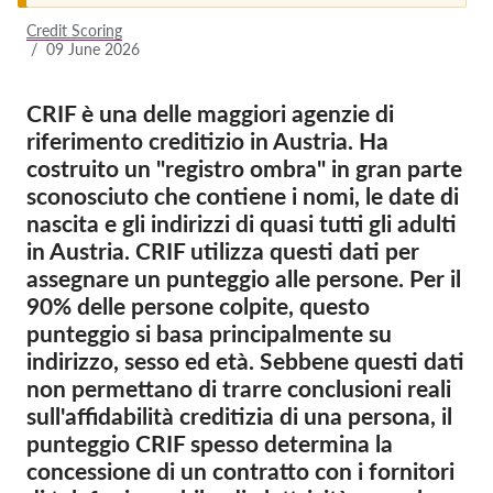
Credit Scoring
Iscrizione
/
09 June 2026
Donazioni
CRIF è una delle maggiori agenzie di
Sponsorizzazione
riferimento creditizio in Austria. Ha
Tax deductability
costruito un "registro ombra" in gran parte
sconosciuto che contiene i nomi, le date di
Area riservata
nascita e gli indirizzi di quasi tutti gli adulti
in Austria. CRIF utilizza questi dati per
Su di noi
assegnare un punteggio alle persone. Per il
90% delle persone colpite, questo
Team
punteggio si basa principalmente su
Rapporti annuali
indirizzo, sesso ed età. Sebbene questi dati
non permettano di trarre conclusioni reali
FAQs
sull'affidabilità creditizia di una persona, il
Lavora con noi
punteggio CRIF spesso determina la
Azioni rappresentative
concessione di un contratto con i fornitori