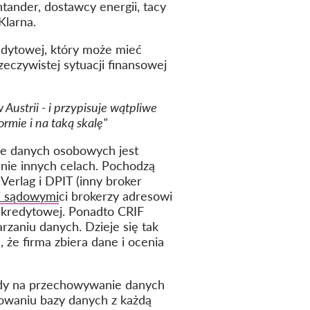
ntander, dostawcy energii, tacy
Klarna.
redytowej, który może mieć
eczywistej sytuacji finansowej
Austrii - i przypisuje wątpliwe
rmie i na taką skalę"
ie danych osobowych jest
łnie innych celach. Pochodzą
erlag i DPIT (inny broker
mi sądowymi
ci brokerzy adresowi
 kredytowej. Ponadto CRIF
zaniu danych. Dzieje się tak
 że firma zbiera dane i ocenia
gody na przechowywanie danych
dowaniu bazy danych z każdą