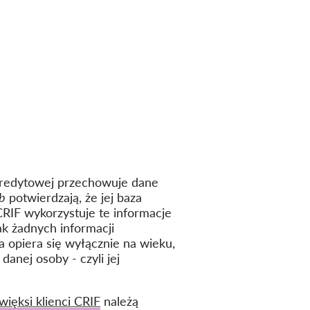
 kredytowej przechowuje dane
b
potwierdzają, że jej baza
CRIF wykorzystuje te informacje
ak żadnych informacji
 opiera się wyłącznie na wieku,
anej osoby - czyli jej
więksi klienci CRIF
należą