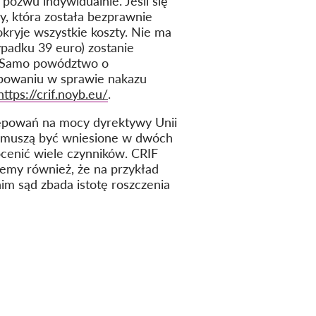
pozwu indywidualnie. Jeśli się
, która została bezprawnie
ryje wszystkie koszty. Nie ma
padku 39 euro) zostanie
m. Samo powództwo o
ępowaniu w sprawie nakazu
https://crif.noyb.eu/
.
tępowań na mocy dyrektywy Unii
F muszą być wniesione w dwóch
ocenić wiele czynników. CRIF
emy również, że na przykład
im sąd zbada istotę roszczenia