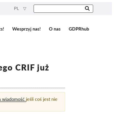
PL
ts!
Wesprzyj nas!
O nas
GDPRhub
ego CRIF już
m wiadomość
jeśli coś jest nie