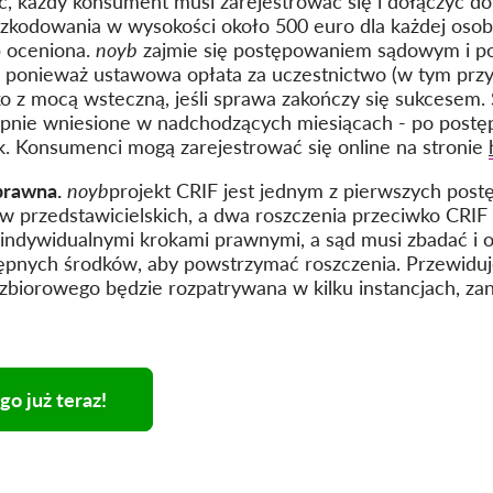
ć, każdy konsument musi zarejestrować się i dołączyć do 
zkodowania w wysokości około 500 euro dla każdej osoby
b oceniona.
noyb
zajmie się postępowaniem sądowym i pok
, ponieważ ustawowa opłata za uczestnictwo (w tym przy
ko z mocą wsteczną, jeśli sprawa zakończy się sukcese
ępnie wniesione w nadchodzących miesiącach - po post
k. Konsumenci mogą zarejestrować się online na stronie
prawna.
noyb
projekt CRIF jest jednym z pierwszych pos
w przedstawicielskich, a dwa roszczenia przeciwko CRI
i indywidualnymi krokami prawnymi, a sąd musi zbadać i 
tępnych środków, aby powstrzymać roszczenia. Przewiduj
biorowego będzie rozpatrywana w kilku instancjach, zan
o już teraz!