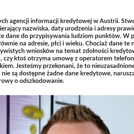
ych agencji informacji kredytowej w Austrii. St
wierający nazwiska, daty urodzenia i adresy praw
e te dane do przypisywania ludziom punktów. W
łównie na adresie, płci i wieku. Chociaż dane te 
zywistych wniosków na temat zdolności kredytow
m, czy ktoś otrzyma umowę z operatorem telefo
ankiem. Jesteśmy przekonani, że to nieuzasadnio
ch nie są dostępne żadne dane kredytowe, naru
rowy o odszkodowanie.