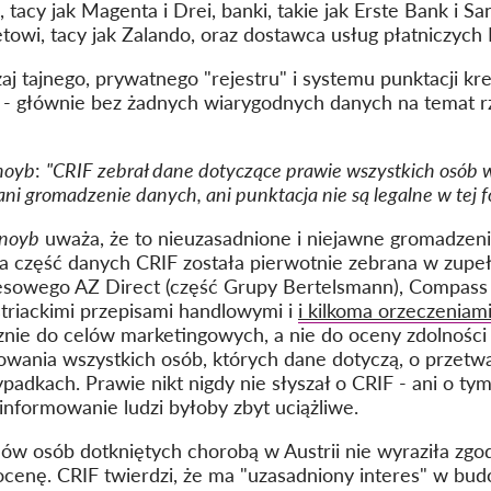
 tacy jak Magenta i Drei, banki, takie jak Erste Bank i Sa
towi, tacy jak Zalando, oraz dostawca usług płatniczych 
aj tajnego, prywatnego "rejestru" i systemu punktacji k
 - głównie bez żadnych wiarygodnych danych na temat rz
noyb
:
"CRIF zebrał dane dotyczące prawie wszystkich osób w 
ani gromadzenie danych, ani punktacja nie są legalne w tej fo
noyb
uważa, że to nieuzasadnione i niejawne gromadzen
ża część danych CRIF została pierwotnie zebrana w zupe
esowego AZ Direct (część Grupy Bertelsmann), Compass V
triackimi przepisami handlowymi i
i kilkoma orzeczenia
ie do celów marketingowych, a nie do oceny zdolności
ania wszystkich osób, których dane dotyczą, o przetwar
adkach. Prawie nikt nigdy nie słyszał o CRIF - ani o tym,
 informowanie ludzi byłoby zbyt uciążliwe.
onów osób dotkniętych chorobą w Austrii nie wyraziła z
ocenę. CRIF twierdzi, że ma "uzasadniony interes" w bu