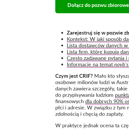
Dołącz do pozwu zbioroweg
Zarejestruj się w pozwie z
Kontekst: W jaki sposób da
Lista dostawców danych w 
Lista firm, które kupują da
Często zadawane pytania i
Informacje na temat
noyb's
Czym jest CRIF?
Mało kto słysza
osobowe milionów ludzi w Austr
danych zawiera szczegóły, takie
do przypisywania ludziom
punkt
finansowych
dla dobrych 90% o
płci i adresie. W związku z tym 
zdolnością i chęcią do zapłaty.
W praktyce jednak ocena ta cz