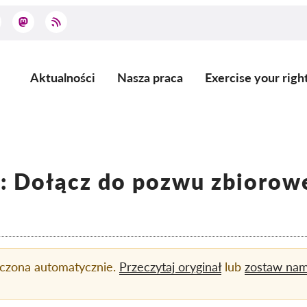
Aktualności
Nasza praca
Exercise your righ
Main
navigation
a: Dołącz do pozwu zbiorow
aczona automatycznie.
Przeczytaj oryginał
lub
zostaw na