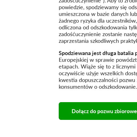
zadośćuczynienie"). Aby to zrobi
powiedzie, spodziewamy się ods
umieszczona w bazie danych lu
żadnego ryzyka dla uczestników
odliczona od odszkodowania tyl
zadośćuczynienie zostanie nast
zaprzestania szkodliwych prakty
Spodziewana jest długa batalia 
Europejskiej w sprawie powództ
etapach. Wiąże się to z licznym
oczywiście użyje wszelkich dos
kwestia dopuszczalności pozwu z
konsumentów o odszkodowanie.
Dołącz do pozwu zbioroweg