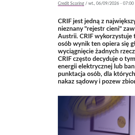
Credit Scoring
/
wt., 06/09/2026 - 07:00
CRIF jest jedną z największ
nieznany "rejestr cieni" za
Austrii. CRIF wykorzystuj
osób wynik ten opiera się g
wyciągnięcie żadnych rzec
CRIF często decyduje o ty
energii elektrycznej lub b
punktacja osób, dla który
nakaz sądowy i pozew zbio