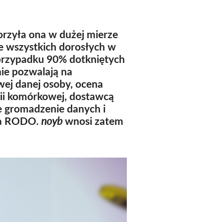
worzyła ona w dużej mierze
ie wszystkich dorosłych w
 przypadku 90% dotkniętych
nie pozwalają na
ej danej osoby, ocena
nii komórkowej, dostawcą
ne gromadzenie danych i
sza RODO.
noyb
wnosi zatem