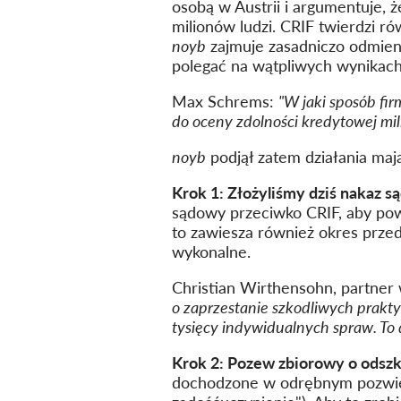
osobą w Austrii i argumentuje
milionów ludzi. CRIF twierdzi ró
noyb
zajmuje zasadniczo odmienn
polegać na wątpliwych wynikach
Max Schrems:
"W jaki sposób fi
do oceny zdolności kredytowej mili
noyb
podjął zatem działania maj
Krok 1: Złożyliśmy dziś nakaz s
sądowy przeciwko CRIF, aby pow
to zawiesza również okres prze
wykonalne.
Christian Wirthensohn, partner
o zaprzestanie szkodliwych prakt
tysięcy indywidualnych spraw. T
Krok 2: Pozew zbiorowy o odsz
dochodzone w odrębnym pozwie