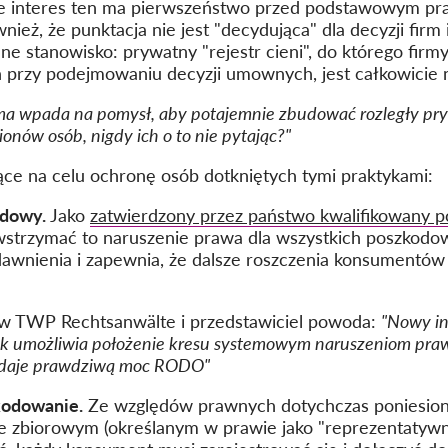
, że interes ten ma pierwszeństwo przed podstawowym 
wnież, że punktacja nie jest "decydująca" dla decyzji firm
e stanowisko: prywatny "rejestr cieni", do którego firm
 przy podejmowaniu decyzji umownych, jest całkowicie n
rma wpada na pomysł, aby potajemnie zbudować rozległy prywa
onów osób, nigdy ich o to nie pytając?"
ące na celu ochronę osób dotkniętych tymi praktykami:
ądowy.
Jako
zatwierdzony przez państwo kwalifikowany 
strzymać to naruszenie prawa dla wszystkich poszkodow
dawnienia i zapewnia, że dalsze roszczenia konsumentó
 w TWP Rechtsanwälte i przedstawiciel powoda:
"Nowy i
yk umożliwia położenie kresu systemowym naruszeniom praw
o daje prawdziwą moc RODO"
kodowanie.
Ze względów prawnych dotychczas poniesion
 zbiorowym (określanym w prawie jako "reprezentaty