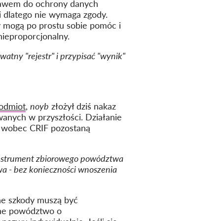
prawem do ochrony danych
 i dlatego nie wymaga zgody.
y mogą po prostu sobie pomóc i
ieproporcjonalny.
tny "rejestr" i przypisać "wynik"
podmiot
,
noyb
złożył dziś nakaz
anych w przyszłości. Działanie
w wobec CRIF pozostaną
nstrument zbiorowego powództwa
a - bez konieczności wnoszenia
e szkody muszą być
wne powództwo o