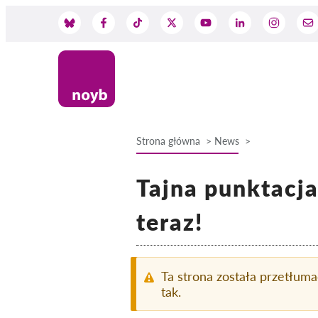
Przejdź
do
Social
treści
Media
Strona główna
News
Ścieżka
Tajna punktacj
nawigacyjna
teraz!
Ta strona została przetłum
tak.