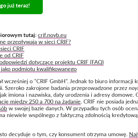
o już teraz!
biorowym tutaj:
crif.noyb.eu
ne przepływają w sieci CRIF?
sieci CRIF
ne od CRIF
 odpowiedzi dotyczące projektu CRIF (FAQ)
jako podmiotu kwalifikowanego
ł wcześniej o "CRIF GmbH". Jednak to biuro informacji
ii. Szeroko zakrojone badania przeprowadzone przez
noy
 jak imiona i nazwiska, daty urodzenia i adresy domowe. 
ację między 250 a 700 na żądanie
. CRIF nie posiada jedn
sób
w swojej bazie danych. W przypadku tych osób ocena
ma niewiele wspólnego z faktyczną zdolnością kredytową d
ęsto decyduje o tym, czy konsument otrzyma umowę.
Naj