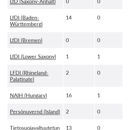
LfD (Saxony-Anhalt)
0
0
LfDI (Baden-
14
0
Württemberg)
LfDI (Bremen)
0
0
LfDI (Lower Saxony)
1
1
LFDI (Rhineland-
2
0
Palatinate)
NAIH (Hungary)
16
1
Persónuvernd (Island)
2
0
Tietosuojavaltuutetun
13
0