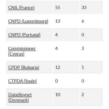
CNIL (France)
55
33
CNPD (Luxembourg)
13
6
CNPD (Portugal)
4
0
Commissioner
4
3
(Cyprus)
CPDP (Bulgaria)
12
1
CTPDA (Spain)
0
0
Datatilsynet
10
2
(Denmark)