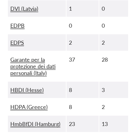
DVI (Latvia)
1
0
EDPB
0
0
EDPS
2
2
Garante per la
37
28
protezione dei dati
personali (Italy)
HBDI (Hesse)
8
3
HDPA (Greece)
8
2
HmbBfDI (Hamburg)
23
13