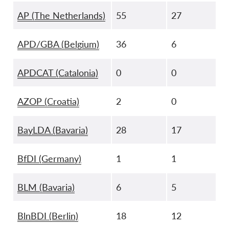
AP (The Netherlands)
55
27
APD/GBA (Belgium)
36
6
APDCAT (Catalonia)
0
0
AZOP (Croatia)
2
0
BayLDA (Bavaria)
28
17
BfDI (Germany)
1
1
BLM (Bavaria)
6
5
BlnBDI (Berlin)
18
12