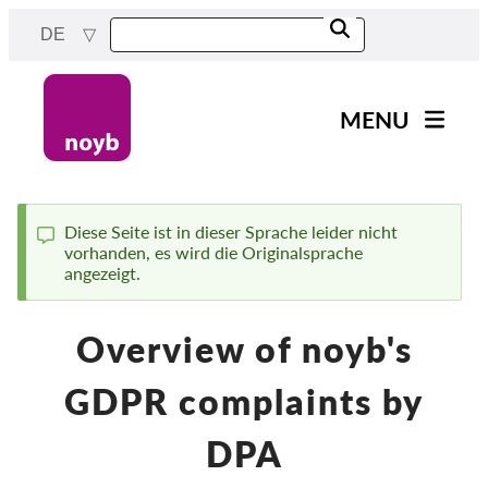
Skip
DE
to
main
content
MENU
Main
News
navigation
Unsere Arbeit
Diese Seite ist in dieser Sprache leider nicht
vorhanden, es wird die Originalsprache
Status
Fälle nach Projekten
angezeigt.
message
Fälle nach Behörden
Overview of noyb's
Fälle nach Unternehmen
Berichte & Ressourcen
GDPR complaints by
Exercise your rights!
DPA
Jetzt Unterstützen!