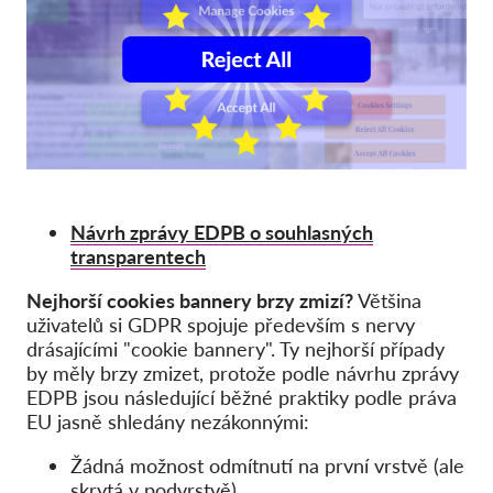
Hromadná žaloba
OnionShare
Média
Kontakt
GDPRhub
Návrh zprávy EDPB o souhlasných
transparentech
Nejhorší cookies bannery brzy zmizí?
Většina
uživatelů si GDPR spojuje především s nervy
drásajícími "cookie bannery". Ty nejhorší případy
by měly brzy zmizet, protože podle návrhu zprávy
EDPB jsou následující běžné praktiky podle práva
EU jasně shledány nezákonnými:
Žádná možnost odmítnutí na první vrstvě (ale
skrytá v podvrstvě)