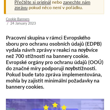
Přečtěte si originál
nebo
zanechte nám
zprávu
pokud něco není v pořádku.
Pordporte nás!
Členství
Cookie Banners
/
24 January 2023
Příspěvky
Sponzorství
Pracovní skupina v rámci Evropského
sboru pro ochranu osobních údajů (EDPB)
Daňová uznatelnost
vydala návrh zprávy v reakci na
noyb
více
Přihlášení člena
než 700 stížností na bannery cookie.
Evropské orgány pro ochranu údajů (OOÚ)
O nás
do značné míry podporují
noyb
stížnosti.
Pokud bude tato zpráva implementována,
Tým
mohla by zajistit minimální požadavky na
bannery cookies.
Výroční zprávy
Otázky a odpovědi
Kariéra