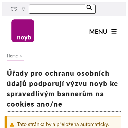
Skip
CS
to
main
content
MENU
Main
Novinky
navigation
Home
Naše práce
Breadcrumb
Projekty
Úřady pro ochranu osobních
Rozhodnutí dozorových
údajů podporují výzvu noyb ke
orgánů
spravedlivým bannerům na
Rozhodnutí pro jednotlivé
společnosti
cookies ano/ne
Reports & Resources
Tato stránka byla přeložena automaticky.
Exercise your rights!