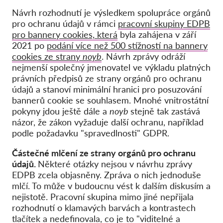
Návrh rozhodnutí je výsledkem spolupráce orgánů
pro ochranu údajů v rámci
pracovní skupiny EDPB
pro bannery cookies, která
byla zahájena v září
2021 po
podání více než 500 stížností na bannery
cookies ze strany
noyb
. Návrh zprávy odráží
nejmenší společný jmenovatel ve výkladu platných
právních předpisů ze strany orgánů pro ochranu
údajů a stanoví minimální hranici pro posuzování
bannerů cookie se souhlasem. Mnohé vnitrostátní
pokyny jdou ještě dále a
noyb
stejně tak zastává
názor, že zákon vyžaduje další ochranu, například
podle požadavku "spravedlnosti" GDPR.
Částečné mlčení ze strany orgánů pro ochranu
údajů.
Některé otázky nejsou v návrhu zprávy
EDPB zcela objasněny. Zpráva o nich jednoduše
mlčí. To může v budoucnu vést k dalším diskusím a
nejistotě. Pracovní skupina mimo jiné nepřijala
rozhodnutí o klamavých barvách a kontrastech
tlačítek a nedefinovala, co je to
"viditelné a