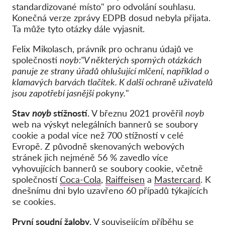
standardizované místo" pro
odvolání souhlasu.
Konečná verze zprávy EDPB dosud nebyla přijata.
Ta může tyto otázky dále vyjasnit.
Felix Mikolasch, právník pro ochranu údajů ve
společnosti
noyb:
"V některých sporných otázkách
panuje ze strany úřadů ohlušující mlčení, například o
klamavých barvách tlačítek. K další ochraně uživatelů
jsou zapotřebí jasnější pokyny.
"
Stav
noyb
stížností.
V březnu 2021 prověřil
noyb
web na výskyt nelegálních bannerů se soubory
cookie a podal více než 700 stížností v celé
Evropě. Z původně skenovaných webových
stránek jich nejméně 56 % zavedlo více
vyhovujících bannerů se soubory cookie, včetně
společností
Coca-Cola
,
Raiffeisen
a
Mastercard
. K
dnešnímu dni bylo uzavřeno 60 případů týkajících
se cookies.
První soudní žaloby.
V souvisejícím příběhu se