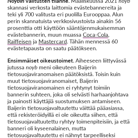
Noybin
valitusten tilanne.
Maaliskuussa 2021
noyb
skannasi verkosta laittomia evästebannereita ja
teki yli 700 valitusta eri puolilla Eurooppaa. Alun
perin skannatuista verkkosivustoista ainakin 56
prosenttia otti käyttöön sääntöjenmukaisemman
evästebannerin, muun muassa
Coca-Cola
,
Raiffeisen
ja
Mastercard
. Tähän mennessä 60
evästetapausta on saatu päätökseen.
Ensimmäiset oikeustoimet.
Aiheeseen liittyvässä
jutussa
noyb
meni oikeuteen Baijerin
tietosuojaviranomaisen päätöksistä. Toisin kuin
muut tietosuojaviranomaiset, Baijerin
tietosuojaviranomainen ei ryhtynyt toimiin
bannerin suhteen, joka oli selvästi harhaanjohtava
ja painosti käyttäjiä suostumuksen antamiseen.
Baijerin tietosuojavaltuutettu väittää pääasiassa,
että rekisteröidyillä ei ole oikeutta siihen, että
tietosuojavaltuutettu ryhtyy toimenpiteisiin, ja että
banneri oli kyseenalainen, mutta
tietosuojavaltuutettu ei nähnyt tarpeelliseksi