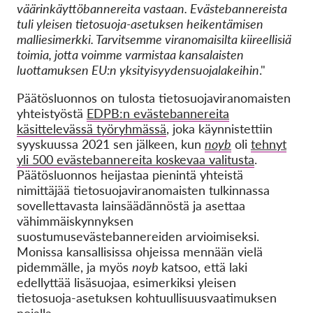
väärinkäyttöbannereita vastaan. Evästebannereista
tuli yleisen tietosuoja-asetuksen heikentämisen
malliesimerkki. Tarvitsemme viranomaisilta kiireellisiä
toimia, jotta voimme varmistaa kansalaisten
luottamuksen EU:n yksityisyydensuojalakeihin
."
Päätösluonnos on tulosta tietosuojaviranomaisten
yhteistyöstä
EDPB:n evästebannereita
käsittelevässä työryhmässä
, joka käynnistettiin
syyskuussa 2021 sen jälkeen, kun
noyb
oli
tehnyt
yli 500 evästebannereita koskevaa valitusta
.
Päätösluonnos heijastaa pienintä yhteistä
nimittäjää tietosuojaviranomaisten tulkinnassa
sovellettavasta lainsäädännöstä ja asettaa
vähimmäiskynnyksen
suostumusevästebannereiden arvioimiseksi.
Monissa kansallisissa ohjeissa mennään vielä
pidemmälle, ja myös
noyb
katsoo, että laki
edellyttää lisäsuojaa, esimerkiksi yleisen
tietosuoja-asetuksen kohtuullisuusvaatimuksen