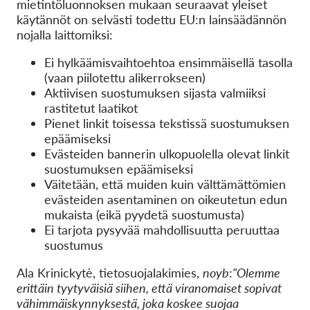
mietintöluonnoksen mukaan seuraavat yleiset
käytännöt on selvästi todettu EU:n lainsäädännön
nojalla laittomiksi:
Ei hylkäämisvaihtoehtoa ensimmäisellä tasolla
(vaan piilotettu alikerrokseen)
Aktiivisen suostumuksen sijasta valmiiksi
rastitetut laatikot
Pienet linkit toisessa tekstissä suostumuksen
epäämiseksi
Evästeiden bannerin ulkopuolella olevat linkit
suostumuksen epäämiseksi
Väitetään, että muiden kuin välttämättömien
evästeiden asentaminen on oikeutetun edun
mukaista (eikä pyydetä suostumusta)
Ei tarjota pysyvää mahdollisuutta peruuttaa
suostumus
Ala Krinickytė, tietosuojalakimies,
noyb
:
"Olemme
erittäin tyytyväisiä siihen, että viranomaiset sopivat
vähimmäiskynnyksestä, joka koskee suojaa