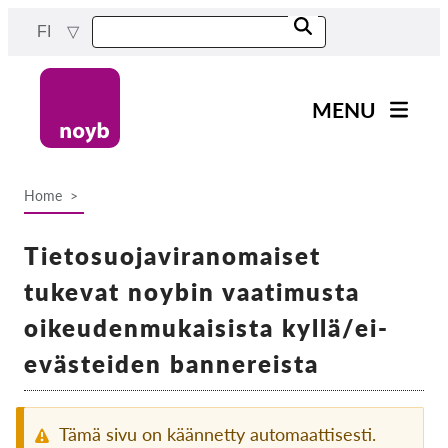
Skip
FI
to
main
content
MENU
Main
Uutiset
navigation
Home
Työmme
Breadcrumb
Projektit
Tietosuojaviranomaiset
Tapaukset DPA:ta kohti
tukevat noybin vaatimusta
Kaikki tapaukset
oikeudenmukaisista kyllä/ei-
Reports & Resources
evästeiden bannereista
Exercise your rights!
Tämä sivu on käännetty automaattisesti.
Tue meitä!