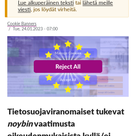
Lue alkuperäinen teksti
tai
lähetä meille
viesti
, jos löydät virheitä.
Jäsenyys
Lahjoitukset
Cookie Banners
/
Tue, 24.01.2023 - 07:00
Sponsorointi
Tax deductability
Jäsenten login
Meistä
Tiimi
Vuosikertomukset
Usein kysyttyä
Tietosuojaviranomaiset tukevat
Rekry
noybin
vaatimusta
Edustajakanne
oikeudenmukaisista kyllä/ei-