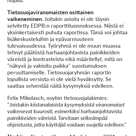
nojalla.
Tietosuojaviranomaisten osittainen
vaikeneminen.
Joitakin asioita ei ole täysin
selvitetty EDPB:n raporttiluonnoksessa. Niistä ei
yksinkertaisesti puhuta raportissa. Tämä voi johtaa
lisäkeskusteluihin ja epävarmuuteen
tulevaisuudessa. Työryhmä ei ole muun muassa
tehnyt päätöstä harhaanjohtavista painikkeiden
väreistä ja kontrasteista eikä määritellyt, mitä on
"näkyvä ja vakioitu paikka
" suostumuksen
peruuttamiselle. Tietosuojaryhmän raportin
lopullista versiota ei ole vielä hyväksytty. Se
saattaa selventää näitä kysymyksiä edelleen.
Felix Mikolasch,
noybin
tietosuojalakimies:
"
Joistakin kiistanalaisista kysymyksistä viranomaiset
vaikenevat kuurosti, esimerkiksi harhaanjohtavista
painikkeiden väreistä. Tarvitaan selkeämpää
ohjeistusta, jotta käyttäjiä voidaan suojella edelleen
."