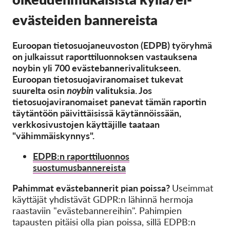
OnionShare
evästeiden bannereista
Media
Yhteystiedot
Euroopan tietosuojaneuvoston (EDPB) työryhmä
on julkaissut raporttiluonnoksen vastauksena
GDPRhub
noybin yli 700 evästebannerivalitukseen.
Euroopan tietosuojaviranomaiset tukevat
suurelta osin
noybin
valituksia. Jos
tietosuojaviranomaiset panevat tämän raportin
täytäntöön päivittäisissä käytännöissään,
verkkosivustojen käyttäjille taataan
"vähimmäiskynnys".
EDPB:n raporttiluonnos
suostumusbannereista
Pahimmat evästebannerit pian poissa?
Useimmat
käyttäjät yhdistävät GDPR:n lähinnä hermoja
raastaviin "evästebannereihin". Pahimpien
tapausten pitäisi olla pian poissa, sillä EDPB:n