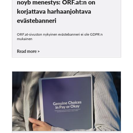
noyb menestys: ORF.at:n on
korjattava harhaanjohtava
evästebanneri
ORF.at-sivuston nykyinen evästebanneri ei ole GDPR:n
mukainen
Read more