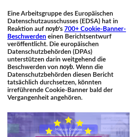
Eine Arbeitsgruppe des Europäischen
Mitgliedschaft
Datenschutzausschusses (EDSA) hat in
Spenden
Reaktion auf
noyb
's
700+ Cookie-Banner-
Sponsoring
Beschwerden
einen Berichtsentwurf
veröffentlicht. Die europäischen
Spendenabsetzbarkeit
Datenschutzbehörden (DPAs)
Member Login
unterstützen darin weitgehend die
Beschwerden von
noyb
. Wenn die
Über uns
Datenschutzbehörden diesen Bericht
tatsächlich durchsetzen, könnten
Team
irreführende Cookie-Banner bald der
Vergangenheit angehören.
Jahresberichte
FAQs
Jobs
Verbandsklagen