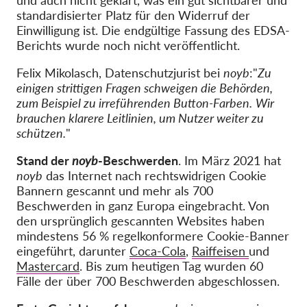
und auch nicht geklärt, was ein gut sichtbarer und
standardisierter Platz für den Widerruf der
Einwilligung ist. Die endgültige Fassung des EDSA-
Berichts wurde noch nicht veröffentlicht.
Felix Mikolasch, Datenschutzjurist bei
noyb
:"
Zu
einigen strittigen Fragen schweigen die Behörden,
zum Beispiel zu irreführenden Button-Farben.
Wir
brauchen klarere Leitlinien, um Nutzer weiter zu
schützen.
"
Stand der
noyb
-Beschwerden
. Im März 2021 hat
noyb
das Internet nach rechtswidrigen Cookie
Bannern gescannt und mehr als 700
Beschwerden in ganz Europa eingebracht. Von
den ursprünglich gescannten Websites haben
mindestens 56 % regelkonformere Cookie-Banner
eingeführt, darunter
Coca-Cola
,
Raiffeisen
und
Mastercard
. Bis zum heutigen Tag wurden 60
Fälle der über 700 Beschwerden abgeschlossen.