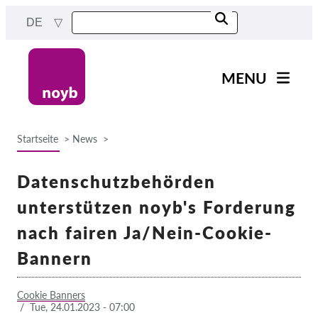
Skip
DE
to
main
content
MENU
Main
News
navigation
Startseite
News
Unsere Arbeit
Breadcrumb
Fälle nach Projekten
Datenschutzbehörden
Fälle nach Behörden
unterstützen noyb's Forderung
Fälle nach Unternehmen
nach fairen Ja/Nein-Cookie-
Berichte & Ressourcen
Bannern
Exercise your rights!
Cookie Banners
/
Tue, 24.01.2023 - 07:00
Jetzt Unterstützen!