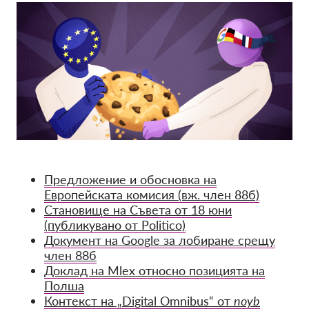
Предложение и обосновка на
Европейската комисия (вж. член 88б)
Становище на Съвета от 18 юни
(публикувано от Politico)
Документ на Google за лобиране срещу
член 88б
Доклад на Mlex относно позицията на
Полша
Контекст на „Digital Omnibus“ от
noyb