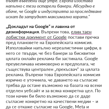
бъдат въведени още утре. Европа изостава
напълно с тези остарели банери. Абсурдно е
обаче, че Google и индустрията за проследяване
искат да затруднят максимално хората
.
“
„Докладът на Google“ и лавина от
дезинформация.
Въпреки това,
един таен
лобистки документ от Google
постави пречка
пред плановете на Европейската комисия.
Използвайки напълно нереалистични цифри, в
него се твърди, че без банери за бисквитки
цялата онлайн реклама би застинала. Google
преувеличава неимоверно и предполага, че
съществува централен „прекъсвач“ за цялата
реклама. Въпреки това Европейската комисия
изрично е уточнила, че даването на съгласие
трябва да остане възможно на базата на всеки
отделен уебсайт и за всяка конкретна цел. По
този начин би било възможно да се даде
съгласие конкретно на качествени медии – и
да се откаже съгласие на Google, Meta и