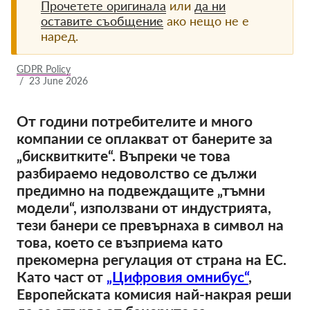
Прочетете оригинала
или
да ни
оставите съобщение
ако нещо не е
Членство
наред.
Дарения
GDPR Policy
Спонсорство
/
23 June 2026
Tax deductability
От години потребителите и много
Member Login
компании се оплакват от банерите за
„бисквитките“. Въпреки че това
За нас
разбираемо недоволство се дължи
предимно на подвеждащите „тъмни
Екип
модели“, използвани от индустрията,
Годишни доклади
тези банери се превърнаха в символ на
това, което се възприема като
Често задавани въпроси
прекомерна регулация от страна на ЕС.
Работни места
Като част от
„Цифровия омнибус“
,
Колективни искове
Европейската комисия най-накрая реши