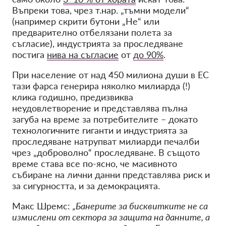
Въпреки това, чрез т.нар. „тъмни модели“
(например скрити бутони „Не“ или
предварително отбелязани полета за
съгласие), индустрията за проследяване
постига
нива на съгласие
от
до 90%
.
При население от над 450 милиона души в ЕС
тази фарса генерира няколко милиарда (!)
клика годишно, предизвиква
неудовлетворение и представлява пълна
загуба на време за потребителите – докато
технологичните гиганти и индустрията за
проследяване натрупват милиарди печалби
чрез „доброволно“ проследяване. В същото
време става все по-ясно, че масивното
събиране на лични данни представлява риск и
за сигурността, и за демокрацията.
Макс Шремс:
„Банерите за бисквитките не са
измислени от сектора за защита на данните, а