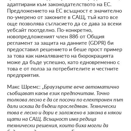
адаптирани към законодателството на ЕС.
Предложението на ЕС всъщност е значително
по-умерено от законите в САЩ, тъй като все
още позволява съгласието да се дава за всеки
уебсайт поотделно. По-конкретно,
новопредложеният член 88б от Общия
регламент за защита на данните (GDPR) би
предоставил решението и беше прост пример
за това как намаляването на бюрокрацията
може да бъде успешно, като едновременно с
това е от полза за потребителите и честните
предприятия.
Макс Шремс:
„Браузърите вече автоматично
съобщават какъв език предпочитам. Точно
толкова лесно е да се посочи по електронен път
дали искаш да бъдеш проследяван. Технически
това е лесно и дори е заложено в закона в някои
щати на САЩ. Всъщност има редица
технически решения, които биха могли да