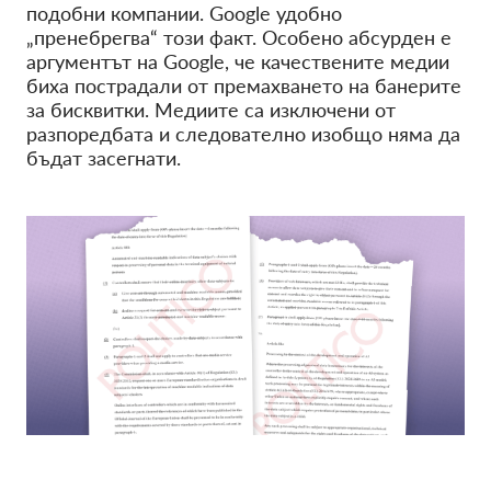
подобни компании. Google удобно
„пренебрегва“ този факт. Особено абсурден е
аргументът на Google, че качествените медии
биха пострадали от премахването на банерите
за бисквитки. Медиите са изключени от
разпоредбата и следователно изобщо няма да
бъдат засегнати.