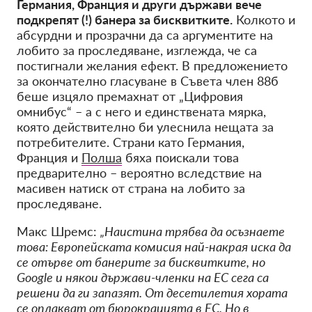
Германия, Франция и други държави вече
подкрепят (!) банера за бисквитките.
Колкото и
абсурдни и прозрачни да са аргументите на
лобито за проследяване, изглежда, че са
постигнали желания ефект. В предложението
за окончателно гласуване в Съвета член 88б
беше изцяло премахнат от „Цифровия
омнибус“ – а с него и единствената мярка,
която действително би улеснила нещата за
потребителите. Страни като Германия,
Франция и
Полша
бяха поискали това
предварително – вероятно вследствие на
масивен натиск от страна на лобито за
проследяване.
Макс Шремс:
„Наистина трябва да осъзнаете
това: Европейската комисия най-накрая иска да
се отърве от банерите за бисквитките, но
Google и някои държави-членки на ЕС сега са
решени да ги запазят. От десетилетия хората
се оплакват от бюрокрацията в ЕС. Но в