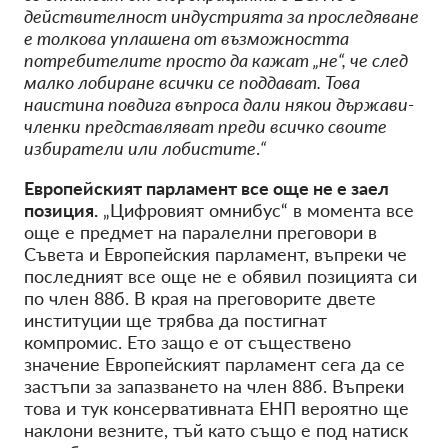
действителност индустрията за проследяване
е толкова уплашена от възможността
потребителите просто да кажат „не“, че след
малко лобиране всички се поддават. Това
наистина повдига въпроса дали някои държави-
членки представляват преди всичко своите
избиратели или лобистите
.
“
Европейският парламент все още не е заел
позиция.
„Цифровият омнибус“ в момента все
още е предмет на паралелни преговори в
Съвета и Европейския парламент, въпреки че
последният все още не е обявил позицията си
по член 88б. В края на преговорите двете
институции ще трябва да постигнат
компромис. Ето защо е от съществено
значение Европейският парламент сега да се
застъпи за запазването на член 88б. Въпреки
това и тук консервативната ЕНП вероятно ще
наклони везните, тъй като също е под натиск