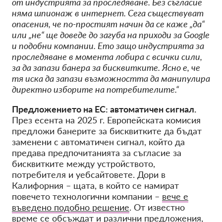
от индустрията за проследяване. Без съгласие
няма шпионаж в интернет. Сега съществуват
опасения, че по-простият начин да се каже „да“
или „не“ ще доведе до загуба на приходи за Google
и подобни компании. Ето защо индустрията за
проследяване в момента лобира с всички сили,
за да запази банера за бисквитките. Ясно е, че
тя иска да запази възможността да манипулира
директно изборите на потребителите.“
Предложението на ЕС: автоматичен сигнал.
През есента на 2025 г. Европейската комисия
предложи банерите за бисквитките да бъдат
заменени с автоматичен сигнал, който да
предава предпочитанията за съгласие за
бисквитките между устройството,
потребителя и уебсайтовете. Дори в
Калифорния – щата, в който се намират
повечето технологични компании –
вече е
въведено подобно решение
. От известно
време се обсъждат и различни предложения,