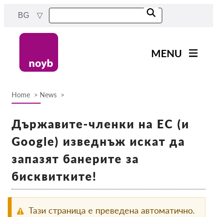
Skip
BG
to
main
content
MENU
Main
Новини
navigation
Home
News
Нашата работа
Breadcrumb
Проекти
Държавите-членки на ЕС (и
Случаи на ДПА
Google) изведнъж искат да
Всички случаи
запазят банерите за
Reports & Resources
бисквитките!
Exercise your rights!
Тази страница е преведена автоматично.
Подкрепете ни!