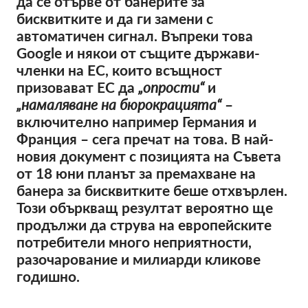
да се отърве от банерите за
OnionShare
бисквитките и да ги замени с
медии
автоматичен сигнал. Въпреки това
Контакт
Google и някои от същите държави-
членки на ЕС, които всъщност
призовават ЕС да
„опрости“
и
GDPRhub
„намаляване на бюрокрацията“
–
включително например Германия и
Франция – сега пречат на това. В най-
новия документ с позицията на Съвета
от 18 юни планът за премахване на
банера за бисквитките беше отхвърлен.
Този объркващ резултат вероятно ще
продължи да струва на европейските
потребители много неприятности,
разочарование и милиарди кликове
годишно.