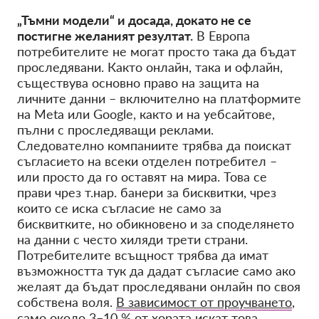
„Тъмни модели“ и досада, докато не се
постигне желаният резултат.
В Европа
потребителите не могат просто така да бъдат
проследявани. Както онлайн, така и офлайн,
съществува основно право на защита на
личните данни – включително на платформите
на Meta или Google, както и на уебсайтове,
пълни с проследяващи реклами.
Следователно компаниите трябва да поискат
съгласието на всеки отделен потребител –
или просто да го оставят на мира. Това се
прави чрез т.нар. банери за бисквитки, чрез
които се иска съгласие не само за
бисквитките, но обикновено и за споделянето
на данни с често хиляди трети страни.
Потребителите всъщност трябва да имат
възможността тук да дадат съгласие само ако
желаят да бъдат проследявани онлайн по своя
собствена воля.
В зависимост от проучването
,
само около
3–10 % от хората
искат това.