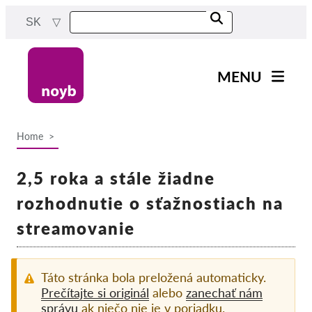
Skip
SK
to
main
content
MENU
Main
Novinky
navigation
Home
Naša práca
Breadcrumb
Projekty
2,5 roka a stále žiadne
Rozhodnutia dozorných
rozhodnutie o sťažnostiach na
orgánov
streamovanie
Rozhodnutia pre jednotlivé
spoločnosti
Reports & Resources
Táto stránka bola preložená automaticky.
Prečítajte si originál
alebo
zanechať nám
správu
ak niečo nie je v poriadku.
Exercise your rights!