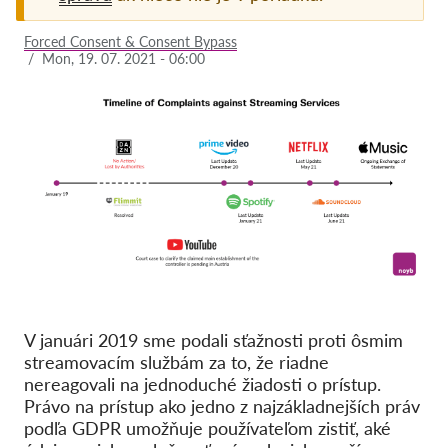
Pordporte nás!
Forced Consent & Consent Bypass
/
Mon, 19. 07. 2021 - 06:00
Členstvo
Príspevky
Sponzorstvo
Daňová uznateľnosť
Prihlásenie člena
O nás
Tím
V januári 2019 sme podali sťažnosti proti ôsmim
Výročné správy
streamovacím službám za to, že riadne
nereagovali na jednoduché žiadosti o prístup.
Otázky a odpovede
Právo na prístup ako jedno z najzákladnejších práv
Kariéra
podľa GDPR umožňuje používateľom zistiť, aké