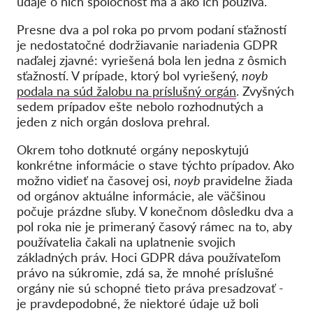
údaje o nich spoločnosť má a ako ich používa.
Kolektívna žaloba
OnionShare
Presne dva a pol roka po prvom podaní sťažností
je nedostatočné dodržiavanie nariadenia GDPR
Média
naďalej zjavné: vyriešená bola len jedna z ôsmich
sťažností. V prípade, ktorý bol vyriešený,
noyb
Kontakt
podala na súd žalobu na príslušný orgán
. Zvyšných
sedem prípadov ešte nebolo rozhodnutých a
GDPRhub
jeden z nich orgán doslova prehral.
Okrem toho dotknuté orgány neposkytujú
konkrétne informácie o stave týchto prípadov. Ako
možno vidieť na časovej osi,
noyb
pravidelne žiada
od orgánov aktuálne informácie, ale väčšinou
počuje prázdne sľuby. V konečnom dôsledku dva a
pol roka nie je primeraný časový rámec na to, aby
používatelia čakali na uplatnenie svojich
základných práv. Hoci GDPR dáva používateľom
právo na súkromie, zdá sa, že mnohé príslušné
orgány nie sú schopné tieto práva presadzovať -
je pravdepodobné, že niektoré údaje už boli