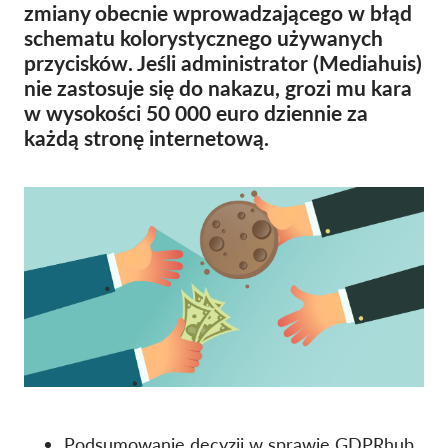
zmiany obecnie wprowadzającego w błąd
OnionShare
schematu kolorystycznego używanych
Dla mediów
przycisków. Jeśli administrator (Mediahuis)
nie zastosuje się do nakazu, grozi mu kara
Kontakt
w wysokości 50 000 euro dziennie za
każdą stronę internetową.
GDPRhub
Podsumowanie decyzji w sprawie GDPRhub