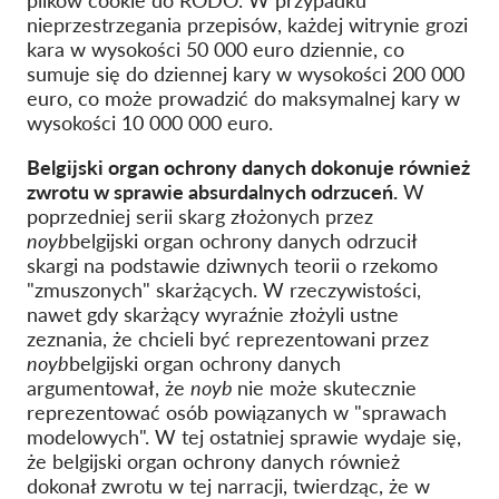
plików cookie do RODO. W przypadku
nieprzestrzegania przepisów, każdej witrynie grozi
kara w wysokości 50 000 euro dziennie, co
sumuje się do dziennej kary w wysokości 200 000
euro, co może prowadzić do maksymalnej kary w
wysokości 10 000 000 euro.
Belgijski organ ochrony danych dokonuje również
zwrotu w sprawie absurdalnych odrzuceń.
W
poprzedniej serii skarg złożonych przez
noyb
belgijski organ ochrony danych odrzucił
skargi na podstawie dziwnych teorii o rzekomo
"zmuszonych" skarżących. W rzeczywistości,
nawet gdy skarżący wyraźnie złożyli ustne
zeznania, że chcieli być reprezentowani przez
noyb
belgijski organ ochrony danych
argumentował, że
noyb
nie może skutecznie
reprezentować osób powiązanych w "sprawach
modelowych". W tej ostatniej sprawie wydaje się,
że belgijski organ ochrony danych również
dokonał zwrotu w tej narracji, twierdząc, że w