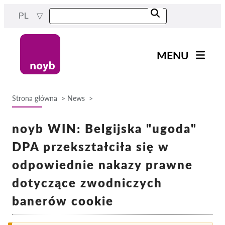
Przejdź
PL
do
treści
MENU
Main
Aktualności
navigation
Strona główna
News
Nasza praca
Ścieżka
Projekty
noyb WIN: Belgijska "ugoda"
nawigacyjna
Sprawy w ramach DPA
DPA przekształciła się w
Wszystkie przypadki
odpowiednie nakazy prawne
Reports & Resources
dotyczące zwodniczych
banerów cookie
Exercise your rights!
Wesprzyj nas!