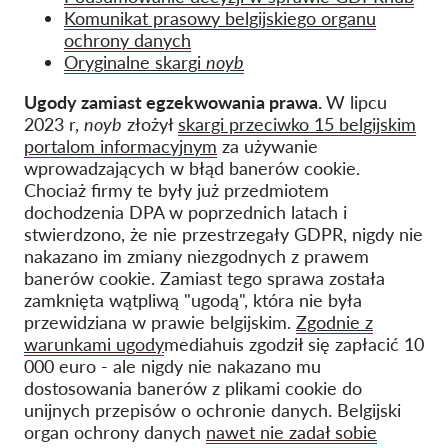
Komunikat prasowy belgijskiego organu
ochrony danych
Oryginalne skargi
noyb
Ugody zamiast egzekwowania prawa.
W lipcu
2023 r,
noyb
złożył
skargi przeciwko 15 belgijskim
portalom informacyjnym
za używanie
wprowadzających w błąd banerów cookie.
Chociaż firmy te były już przedmiotem
dochodzenia DPA w poprzednich latach i
stwierdzono, że nie przestrzegały GDPR, nigdy nie
nakazano im zmiany niezgodnych z prawem
banerów cookie. Zamiast tego sprawa została
zamknięta wątpliwą "ugodą", która nie była
przewidziana w prawie belgijskim.
Zgodnie z
warunkami ugody
mediahuis zgodził się zapłacić 10
000 euro - ale nigdy nie nakazano mu
dostosowania banerów z plikami cookie do
unijnych przepisów o ochronie danych. Belgijski
organ ochrony danych
nawet nie zadał sobie