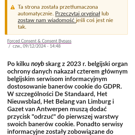
Ta strona została przetłumaczona
Członkostwo
automatycznie.
Przeczytaj oryginał
lub
zostaw nam wiadomość
jeśli coś jest nie
Darowizny
tak.
Sponsoring
Forced Consent & Consent Bypass
Tax deductability
/
czw., 09/12/2024 - 14:48
Login członka
Po kilku
noyb
skarg z 2023 r. belgijski organ
ochrony danych nakazał czterem głównym
O nas
belgijskim serwisom informacyjnym
Zespół
dostosowanie banerów cookie do GDPR.
W szczególności De Standaard, Het
Raporty roczne
Nieuwsblad, Het Belang van Limburg i
FAQs
Gazet van Antwerpen muszą dodać
przycisk "odrzuć" do pierwszej warstwy
Praca
swoich banerów cookie. Ponadto serwisy
Dochodzenie roszczeń
informacyjne zostały zobowiązane do
zbiorowych