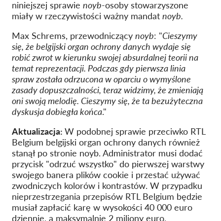
niniejszej sprawie
noyb
-osoby stowarzyszone
miały w rzeczywistości ważny mandat
noyb.
Max Schrems, przewodniczący
noyb
: "
Cieszymy
się, że belgijski organ ochrony danych wydaje się
robić zwrot w kierunku swojej absurdalnej teorii na
temat reprezentacji. Podczas gdy pierwsza linia
spraw została odrzucona w oparciu o wymyślone
zasady dopuszczalności, teraz widzimy, że zmieniają
oni swoją melodię. Cieszymy się, że ta bezużyteczna
dyskusja dobiegła końca
."
Aktualizacja:
W podobnej sprawie przeciwko RTL
Belgium belgijski organ ochrony danych również
stanął po stronie noyb. Administrator musi dodać
przycisk "odrzuć wszystko" do pierwszej warstwy
swojego banera plików cookie i przestać używać
zwodniczych kolorów i kontrastów. W przypadku
nieprzestrzegania przepisów RTL Belgium będzie
musiał zapłacić karę w wysokości 40 000 euro
dziennie, a maksymalnie 2 miliony euro.