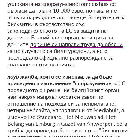
условията на споразумението
mediahuis се
съгласи да плати 10 000 евро, но така и не
получи нареждане да приведе банерите си за
бисквитки в съответствие със
законодателството на ЕС за защита на
данните. Белгийският орган за защита на
данните
дори не си направи труда да обясни
защо случаите са били уредени, а не е
последвало официално разпореждане за
спазване на изискванията.
noyb
жалба, която се изисква, за да бъде
приведено в изпълнение "споразумението".
С
последното си решение белгийският орган
най-накрая направи обратен завой по
отношение на подхода си за неприлагане:
четири уебсайта, управлявани от Mediahuis, а
именно De Standaard, Het Nieuwsblad, Het
Belang van Limburg и Gazet van Antwerpen, сега
трябва да приведат банерите си за "бисквитки"