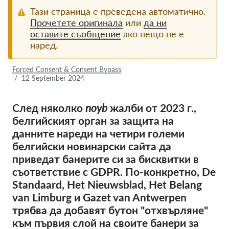
Тази страница е преведена автоматично.
Членство
Прочетете оригинала
или
да ни
оставите съобщение
ако нещо не е
Дарения
наред.
Спонсорство
Forced Consent & Consent Bypass
Tax deductability
/
12 September 2024
Member Login
След няколко
noyb
жалби от 2023 г.,
белгийският орган за защита на
За нас
данните нареди на четири големи
Екип
белгийски новинарски сайта да
приведат банерите си за бисквитки в
Годишни доклади
съответствие с GDPR. По-конкретно, De
Често задавани въпроси
Standaard, Het Nieuwsblad, Het Belang
van Limburg и Gazet van Antwerpen
Работни места
трябва да добавят бутон "отхвърляне"
Колективни искове
към първия слой на своите банери за