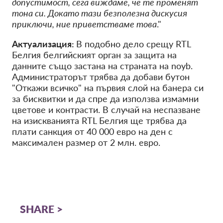
допустимост, сега виждаме, че те променят
тона си. Докато тази безполезна дискусия
приключи, ние приветстваме това
."
Актуализация:
В подобно дело срещу RTL
Белгия белгийският орган за защита на
данните също застана на страната на noyb.
Администраторът трябва да добави бутон
"Откажи всичко" на първия слой на банера си
за бисквитки и да спре да използва измамни
цветове и контрасти. В случай на неспазване
на изискванията RTL Белгия ще трябва да
плати санкция от 40 000 евро на ден с
максимален размер от 2 млн. евро.
SHARE