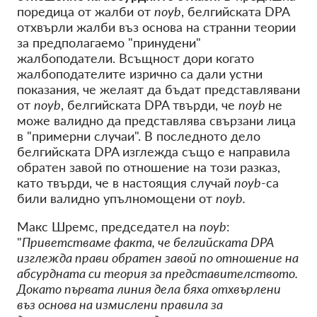
поредица от жалби от
noyb
, белгийската DPA
отхвърли жалби въз основа на странни теории
за предполагаемо "принудени"
жалбоподатели. Всъщност дори когато
жалбоподателите изрично са дали устни
показания, че желаят да бъдат представлявани
от
noyb
, белгийската DPA твърди, че
noyb
не
може валидно да представлява свързани лица
в "примерни случаи". В последното дело
белгийската DPA изглежда също е направила
обратен завой по отношение на този разказ,
като твърди, че в настоящия случай
noyb
-са
били валидно упълномощени от
noyb.
Макс Шремс, председател на
noyb
:
"
Приветстваме факта, че белгийската DPA
изглежда прави обратен завой по отношение на
абсурдната си теория за представителството.
Докато първата линия дела бяха отхвърлени
въз основа на измислени правила за