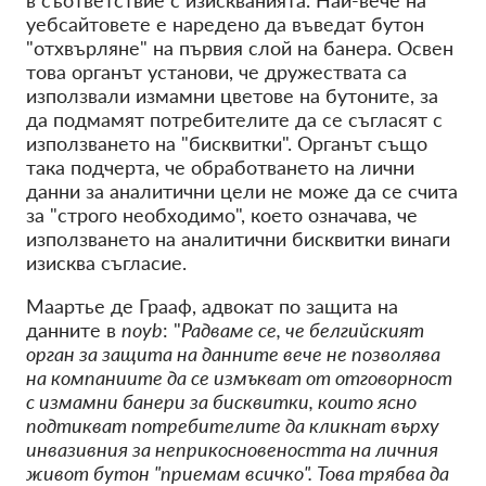
в съответствие с изискванията. Най-вече на
уебсайтовете е наредено да въведат бутон
"отхвърляне" на първия слой на банера. Освен
това органът установи, че дружествата са
използвали измамни цветове на бутоните, за
да подмамят потребителите да се съгласят с
използването на "бисквитки". Органът също
така подчерта, че обработването на лични
данни за аналитични цели не може да се счита
за "строго необходимо", което означава, че
използването на аналитични бисквитки винаги
изисква съгласие.
Маартье де Грааф, адвокат по защита на
данните в
noyb
: "
Радваме се, че белгийският
орган за защита на данните вече не позволява
на компаниите да се измъкват от отговорност
с измамни банери за бисквитки, които ясно
подтикват потребителите да кликнат върху
инвазивния за неприкосновеността на личния
живот бутон "приемам всичко". Това трябва да