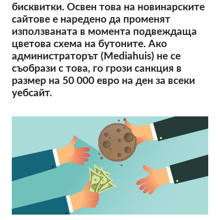
OnionShare
бисквитки. Освен това на новинарските
сайтове е наредено да променят
медии
използваната в момента подвеждаща
Контакт
цветова схема на бутоните. Ако
администраторът (Mediahuis) не се
GDPRhub
съобрази с това, го грози санкция в
размер на 50 000 евро на ден за всеки
уебсайт.