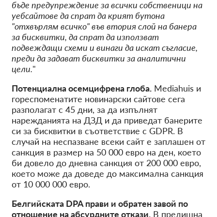
бъде предупреждение за всички собственици на
уебсайтове да спрат да крият бутона
"отхвърлям всичко" във втория слой на банера
за бисквитки, да спрат да използват
подвеждащи схеми и винаги да искат съгласие,
преди да задават бисквитки за аналитични
цели.
"
Потенциална осемцифрена глоба.
Mediahuis и
гореспоменатите новинарски сайтове сега
разполагат с 45 дни, за да изпълнят
нарежданията на ДЗД и да приведат банерите
си за бисквитки в съответствие с GDPR. В
случай на неспазване всеки сайт е заплашен от
санкция в размер на 50 000 евро на ден, което
би довело до дневна санкция от 200 000 евро,
което може да доведе до максимална санкция
от 10 000 000 евро.
Белгийската DPA прави и обратен завой по
отношение на абсурдните откази.
В предишна