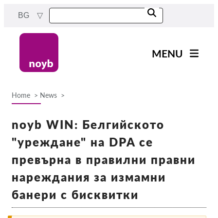
Skip
BG
to
main
content
MENU
Main
Новини
navigation
Home
News
Нашата работа
Breadcrumb
Проекти
noyb WIN: Белгийското
Случаи на ДПА
"уреждане" на DPA се
Всички случаи
превърна в правилни правни
Reports & Resources
нареждания за измамни
банери с бисквитки
Exercise your rights!
Подкрепете ни!