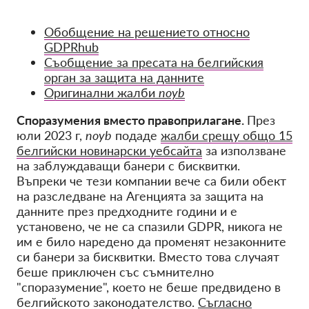
Обобщение на решението относно
GDPRhub
Съобщение за пресата на белгийския
орган за защита на данните
Оригинални жалби
noyb
Споразумения вместо правоприлагане.
През
юли 2023 г,
noyb
подаде
жалби срещу общо 15
белгийски новинарски уебсайта
за използване
на заблуждаващи банери с бисквитки.
Въпреки че тези компании вече са били обект
на разследване на Агенцията за защита на
данните през предходните години и е
установено, че не са спазили GDPR, никога не
им е било наредено да променят незаконните
си банери за бисквитки. Вместо това случаят
беше приключен със съмнително
"споразумение", което не беше предвидено в
белгийското законодателство.
Съгласно