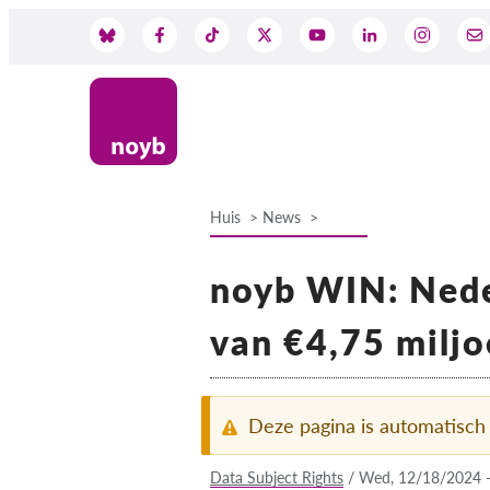
Skip
to
Social
main
content
Media
Huis
News
Breadcrumb
noyb WIN: Neder
van €4,75 milj
Deze pagina is automatisch
Data Subject Rights
/
Wed, 12/18/2024 -