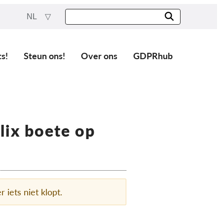
NL
ts!
Steun ons!
Over ons
GDPRhub
lix boete op
r iets niet klopt.