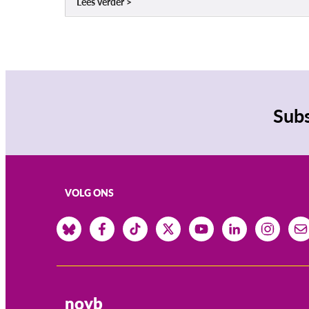
Lees verder
Subs
VOLG ONS
noyb