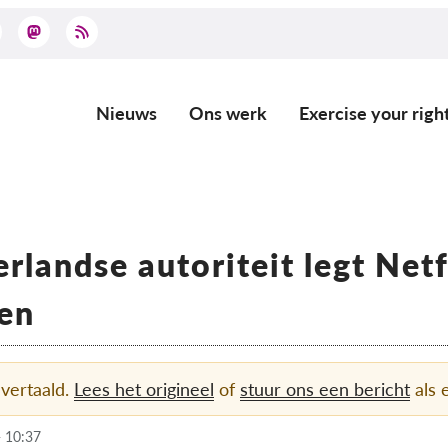
Nieuws
Ons werk
Exercise your righ
Main
navigation
landse autoriteit legt Netf
oen
 vertaald.
Lees het origineel
of
stuur ons een bericht
als e
 10:37