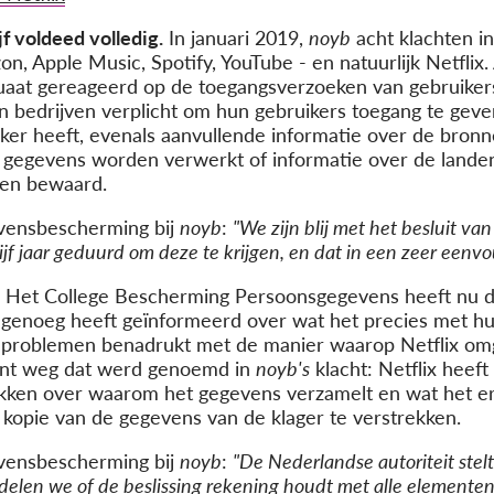
f voldeed volledig.
In januari 2019,
noyb
acht klachten i
n, Apple Music, Spotify, YouTube - en natuurlijk Netflix
uaat gereageerd op de toegangsverzoeken van gebruiker
jn bedrijven verplicht om hun gebruikers toegang te geve
ker heeft, evenals aanvullende informatie over de bron
 gegevens worden verwerkt of informatie over de land
den bewaard.
evensbescherming bij
noyb
:
"We zijn blij met het besluit v
vijf jaar geduurd om deze te krijgen, en dat in een zeer eenvo
Het College Bescherming Persoonsgegevens heeft nu 
lijk genoeg heeft geïnformeerd over wat het precies met
jke problemen benadrukt met de manier waarop Netflix o
 punt weg dat werd genoemd in
noyb's
klacht: Netflix heeft
ekken over waarom het gegevens verzamelt en wat het er
e kopie van de gegevens van de klager te verstrekken.
evensbescherming bij
noyb
:
"De Nederlandse autoriteit stel
delen we of de beslissing rekening houdt met alle elementen 