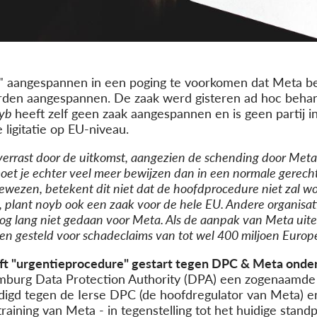
 aangespannen in een poging te voorkomen dat Meta beg
den aangespannen. De zaak werd gisteren ad hoc behand
yb
heeft zelf geen zaak aangespannen en is geen partij i
ligitatie op EU-niveau.
verrast door de uitkomst, aangezien de schending door Meta v
oet je echter veel meer bewijzen dan in een normale gerech
egewezen, betekent dit niet dat de hoofdprocedure niet zal
, plant noyb ook een zaak voor de hele EU. Andere organis
nog lang niet gedaan voor Meta. Als de aanpak van Meta uit
den gesteld voor schadeclaims van tot wel 400 miljoen Europ
t "urgentieprocedure" gestart tegen DPC & Meta onder
amburg Data Protection Authority (DPA) een zogenaamde
rdigd tegen de Ierse DPC (de hoofdregulator van Meta) 
raining van Meta - in tegenstelling tot het huidige stan