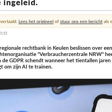
ingeleid.
 vertaald.
Lees het origineel
of
stuur ons een bericht
als e
15:15
egionale rechtbank in Keulen beslissen over een
tenorganisatie "Verbraucherzentrale NRW" he
 de GDPR schendt wanneer het tientallen jaren
 om zijn AI te trainen.