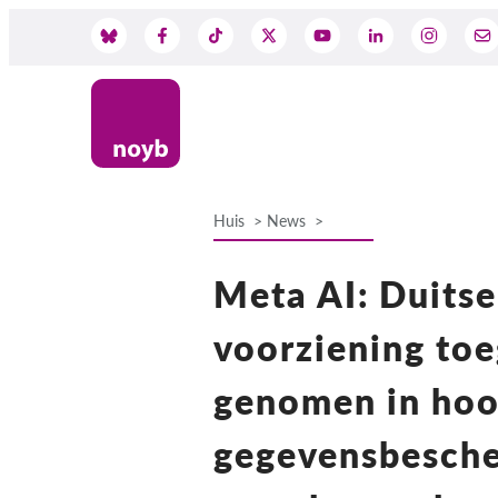
Skip
to
Social
main
content
Media
Huis
News
Breadcrumb
Meta AI: Duitse
voorziening toe
genomen in hoo
gegevensbesche