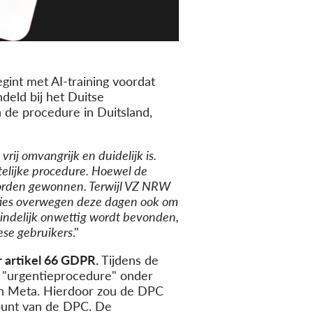
int met AI-training voordat
eld bij het Duitse
n de procedure in Duitsland,
rij omvangrijk en duidelijk is.
telijke procedure. Hoewel de
 worden gewonnen. Terwijl VZ NRW
aties overwegen deze dagen ook om
eindelijk onwettig wordt bevonden,
ese gebruikers
."
 artikel 66 GDPR.
Tijdens de
 "urgentieprocedure" onder
en Meta. Hierdoor zou de DPC
dpunt van de DPC. De