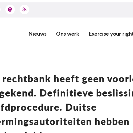
Nieuws
Ons werk
Exercise your righ
Main
navigation
 rechtbank heeft geen voor
gekend. Definitieve besliss
fdprocedure. Duitse
rmingsautoriteiten hebben