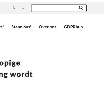
NL
ts!
Steun ons!
Over ons
GDPRhub
lopige
ing wordt