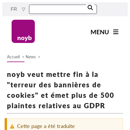
Skip
FR
to
main
content
MENU
Main
Actualités
navigation
Accueil
News
Notre travail
Breadcrumb
Projets
noyb veut mettre fin à la
Cas par DPA
"terreur des bannières de
Tous les cas
cookies" et émet plus de 500
Reports & Resources
plaintes relatives au GDPR
Exercise your rights!
Cette page a été traduite
Soutenez-nous !