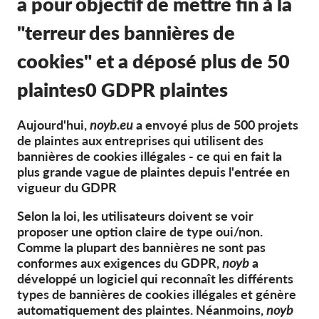
a pour objectif de mettre fin à la
OnionShare
Médias
"terreur des bannières de
Contactez-nous
cookies" et a déposé plus de 50
plaintes
0 GDPR
plaintes
GDPRhub
Aujourd'hui,
noyb.eu
a envoyé plus de 500 projets
de plaintes aux entreprises qui utilisent des
bannières de cookies illégales - ce qui en fait la
plus grande vague de plaintes depuis l'entrée en
vigueur du GDPR
Selon la loi, les utilisateurs doivent se voir
proposer une option claire de type oui/non.
Comme la plupart des bannières ne sont pas
conformes aux exigences du GDPR,
noyb
a
développé un logiciel qui reconnaît les différents
types de bannières de cookies illégales et génère
automatiquement des plaintes. Néanmoins,
noyb