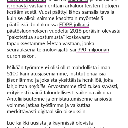
giropayta
vastaan erittäin arkaluonteisten tietojen
keräämisestä.
Vuosi päättyi lähes samalla tavalla
kuin se alkoi: saimme kasoittain myönteisiä
päätöksiä. Joulukuussa
EDPB julkaisi
päätösluonnoksen
vuodelta 2018 peräisin olevasta
"pakotettua suostumusta" koskevasta
tapauksestamme Metaa vastaan, jonka
seurauksena teknologiajätti sai
390 miljoonan
euron
sakon.
Mikään työmme ei olisi ollut mahdollista ilman
5100 kannatusjäseniämme, institutionaalisia
jäseniämme ja jokaista yksittäistä henkilöä, joka
lahjoittaa
noybille
. Arvostamme tätä tukea syvästi,
erityisesti näinä taloudellisesti vaikeina aikoina.
Anteliaisuutenne ja omistautumisenne ansiosta
voimme jatkaa työtämme ja vaikuttaa
merkittävästi digitaalisiin oikeuksiin.
Lue kaikki uusista ja käynnissä olevista