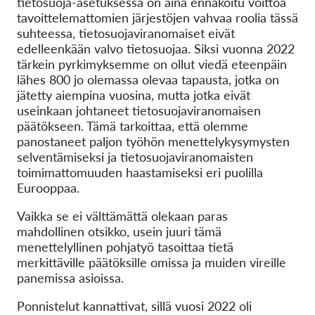
tietosuoja-asetuksessa on aina ennakoitu voittoa
OnionShare
tavoittelemattomien järjestöjen vahvaa roolia tässä
Media
suhteessa, tietosuojaviranomaiset eivät
edelleenkään valvo tietosuojaa. Siksi vuonna 2022
Yhteystiedot
tärkein pyrkimyksemme on ollut viedä eteenpäin
lähes 800 jo olemassa olevaa tapausta, jotka on
GDPRhub
jätetty aiempina vuosina, mutta jotka eivät
useinkaan johtaneet tietosuojaviranomaisen
päätökseen. Tämä tarkoittaa, että olemme
panostaneet paljon työhön menettelykysymysten
selventämiseksi ja tietosuojaviranomaisten
toimimattomuuden haastamiseksi eri puolilla
Eurooppaa.
Vaikka se ei välttämättä olekaan paras
mahdollinen otsikko, usein juuri tämä
menettelyllinen pohjatyö tasoittaa tietä
merkittäville päätöksille omissa ja muiden vireille
panemissa asioissa.
Ponnistelut kannattivat, sillä vuosi 2022 oli