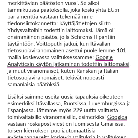
merkittävien päätösten vuosi. Se alkoi
tammikuussa päätöksellä, joka koski yhtä
EU:n
parlamenttia
vastaan tekemäämme
tiedonsiirtokannetta: käyttäjätietojen siirto
Yhdysvaltoihin todettiin laittomaksi.
Tämä oli
ensimmäinen päätös, jolla Schrems II pantiin
täytäntöön. Voittoputki jatkui, kun Itävallan
tietosuojaviranomainen asettui puolellemme 101
mallia koskevassa valituksessamme:
Google
Analyticsin käytön jatkaminen todettiin laittomaksi
,
ja muut viranomaiset, kuten
Ranskan
ja
Italian
tietosuojaviranomaiset, tekivät nopeasti
samanlaisia päätöksiä.
Lisäksi saimme useita uusia tapauksia oikeuteen
esimerkiksi Itävallassa, Ruotsissa, Luxemburgissa ja
Espanjassa. Jätimme myös 229 uutta valitusta
toimivaltaisille viranomaisille, esimerkiksi
Googlea
vastaan roskapostiviestien luomisesta Gmailissa,
toisen kierroksen puoliautomaattisia
evästebannereita
koskevia
valituksia
ja valituksen