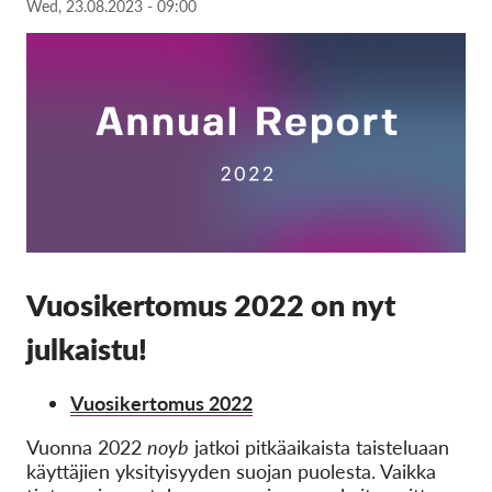
Wed, 23.08.2023 - 09:00
Jäsenyys
Lahjoitukset
Sponsorointi
Tax deductability
Jäsenten login
Meistä
Vuosikertomus 2022 on nyt
Tiimi
julkaistu!
Vuosikertomukset
Usein kysyttyä
Vuosikertomus 2022
Rekry
Vuonna 2022
noyb
jatkoi pitkäaikaista taisteluaan
Edustajakanne
käyttäjien yksityisyyden suojan puolesta. Vaikka