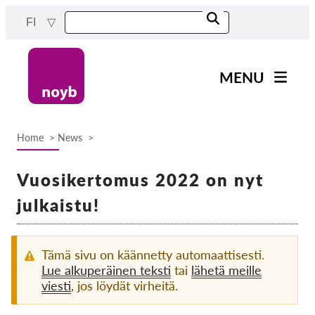
Skip
FI
to
main
content
MENU
Main
Uutiset
navigation
Home
News
Työmme
Breadcrumb
Projektit
Vuosikertomus 2022 on nyt
Tapaukset DPA:ta kohti
julkaistu!
Kaikki tapaukset
Reports & Resources
Tämä sivu on käännetty automaattisesti.
Lue alkuperäinen teksti
tai
lähetä meille
viesti
, jos löydät virheitä.
Exercise your rights!
Tue meitä!