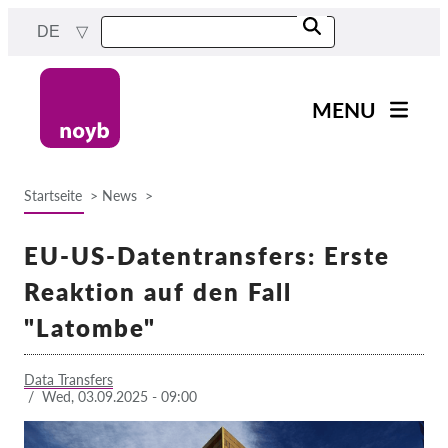
Skip
DE
to
main
content
MENU
Main
News
navigation
Startseite
News
Unsere Arbeit
Breadcrumb
Fälle nach Projekten
EU-US-Datentransfers: Erste
Fälle nach Behörden
Reaktion auf den Fall
Fälle nach Unternehmen
"Latombe"
Berichte & Ressourcen
Data Transfers
/
Wed, 03.09.2025 - 09:00
Exercise your rights!
Jetzt Unterstützen!