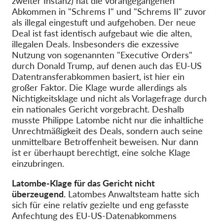
zweiter Instanz) hat die vorangegangenen
OnionShare
Abkommen in "Schrems I" und "Schrems II" zuvor
Medien
als illegal eingestuft und aufgehoben. Der neue
Deal ist fast identisch aufgebaut wie die alten,
Kontakt
illegalen Deals. Insbesonders die exzessive
Nutzung von sogenannten "Executive Orders"
GDPRhub
durch Donald Trump, auf denen auch das EU-US
Datentransferabkommen basiert, ist hier ein
großer Faktor. Die Klage wurde allerdings als
Nichtigkeitsklage und nicht als Vorlagefrage durch
ein nationales Gericht vorgebracht. Deshalb
musste Philippe Latombe nicht nur die inhaltliche
Unrechtmäßigkeit des Deals, sondern auch seine
unmittelbare Betroffenheit beweisen. Nur dann
ist er überhaupt berechtigt, eine solche Klage
einzubringen.
Latombe-Klage für das Gericht nicht
überzeugend.
Latombes Anwaltsteam hatte sich
sich für eine relativ gezielte und eng gefasste
Anfechtung des EU-US-Datenabkommens