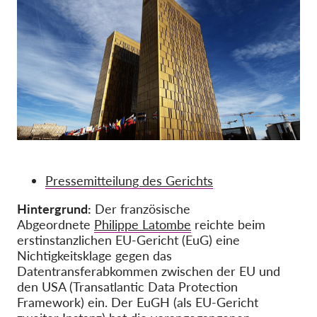
Mitgliedschaft
Spenden
Sponsoring
Spendenabsetzbarkeit
Member Login
Über uns
Pressemitteilung des Gerichts
Team
Hintergrund:
Der französische
Abgeordnete
Philippe Latombe
Jahresberichte
reichte beim
erstinstanzlichen EU-Gericht (EuG) eine
FAQs
Nichtigkeitsklage gegen das
Datentransferabkommen zwischen der EU und
Jobs
den USA (Transatlantic Data Protection
Verbandsklagen
Framework) ein. Der EuGH (als EU-Gericht