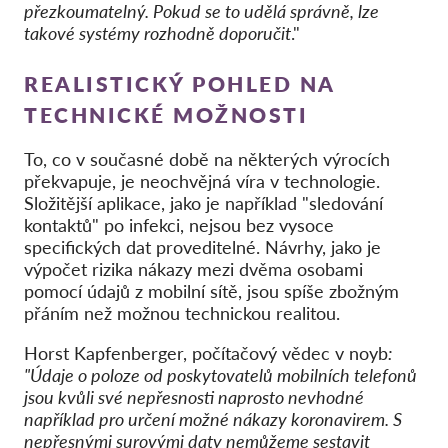
přezkoumatelný. Pokud se to udělá správně, lze
takové systémy rozhodně doporučit
."
REALISTICKÝ POHLED NA
TECHNICKÉ MOŽNOSTI
To, co v současné době na některých výrocích
překvapuje, je neochvějná víra v technologie.
Složitější aplikace, jako je například "sledování
kontaktů" po infekci, nejsou bez vysoce
specifických dat proveditelné. Návrhy, jako je
výpočet rizika nákazy mezi dvěma osobami
pomocí údajů z mobilní sítě, jsou spíše zbožným
přáním než možnou technickou realitou.
Horst Kapfenberger, počítačový vědec v noyb
:
"Údaje o poloze od poskytovatelů mobilních telefonů
jsou kvůli své nepřesnosti naprosto nevhodné
například pro určení možné nákazy koronavirem. S
nepřesnými surovými daty nemůžeme sestavit