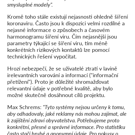
smysluplné modely".
Kromě toho stále existují nejasnosti ohledně šíření
koronaviru. Často jsou k dispozici velmi rozdílné a
nejasné informace o způsobech a časovém
harmonogramu šíření viru. Čím nejasnější jsou
parametry týkající se šíření viru, tím méně
konkrétních rizikových kontaktů lze pomocí
technických řešení vypočítat.
Hrozí nebezpečí, že se uživatelé ztratí v lavině
irelevantních varování a informací ("informační
přetížení"). Proto je důležité shromažďovat
relevantní údaje v potřebné kvalitě, aby bylo
možné skutečně dosáhnout cílů projektu.
Max Schrems:
"Tyto systémy nejsou určeny k tomu,
aby odhadovaly, jaké reklamy nás mohou zajímat, ale
k zajištění zdraví obyvatelstva. Potřebujeme proto
konkrétní, přesné a správné informace. Pro statistiku
často stačí hrubé a anonymní údaje. Pro pokusy o