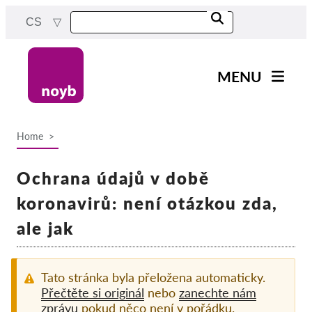
Skip
CS
to
main
content
MENU
Main
Novinky
navigation
Home
Naše práce
Breadcrumb
Projekty
Ochrana údajů v době
Rozhodnutí dozorových
koronavirů: není otázkou zda,
orgánů
ale jak
Rozhodnutí pro jednotlivé
společnosti
Reports & Resources
Tato stránka byla přeložena automaticky.
Přečtěte si originál
nebo
zanechte nám
zprávu
pokud něco není v pořádku.
Exercise your rights!