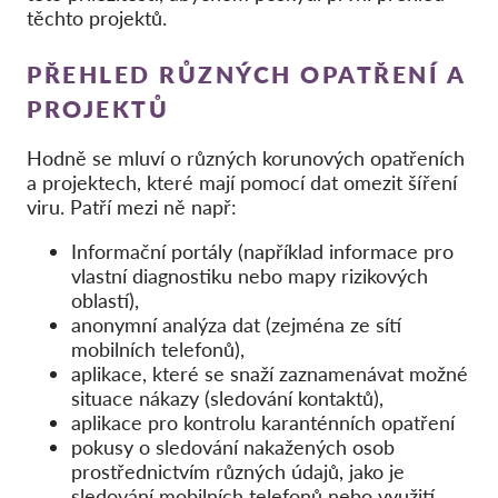
Hromadná žaloba
těchto projektů.
OnionShare
PŘEHLED RŮZNÝCH OPATŘENÍ A
Média
PROJEKTŮ
Kontakt
Hodně se mluví o různých korunových opatřeních
a projektech, které mají pomocí dat omezit šíření
GDPRhub
viru.
Patří mezi ně např:
Informační portály (například informace pro
vlastní diagnostiku nebo mapy rizikových
oblastí),
anonymní analýza dat (zejména ze sítí
mobilních telefonů),
aplikace, které se snaží zaznamenávat možné
situace nákazy (sledování kontaktů),
aplikace pro kontrolu karanténních opatření
pokusy o sledování nakažených osob
prostřednictvím různých údajů, jako je
sledování mobilních telefonů nebo využití