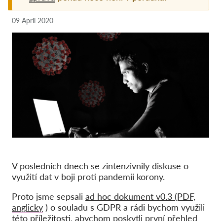
Pordporte nás!
09 April 2020
Členství
Příspěvky
Sponzorství
Daňová uznatelnost
Přihlášení člena
O nás
Tým
V posledních dnech se zintenzivnily diskuse o
Výroční zprávy
využití dat v boji proti pandemii korony.
Otázky a odpovědi
Proto jsme sepsali
ad hoc dokument v0.3 (PDF,
anglicky
) o souladu s GDPR a rádi bychom využili
Kariéra
této příležitosti, abychom poskytli první přehled