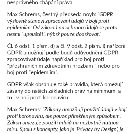
nesprávného chápání práva.
Max Schrems, čestný předseda noyb:
"GDPR
výslovně stanoví zpracování údajů v boji proti
epidemiím. Od zákonů na ochranu údajů se proto
nesmí "upouštět", nýbrž
pouze dodržovat
."
Čl. 6 odst. 1 písm. d) a čl. 9 odst. 2 písm. i) nařízení
GDPR umožňují podle bodů odůvodnění GDPR
zpracovávat údaje například pro boj proti
"přeshraničním zdravotním hrozbám " nebo pro
boj proti "epidemiím".
GDPR však obsahuje také pravidla, která omezují
zásahy do našich základních práv na minimum, a
to i v boji proti koronaviru.
Max Schrems:
"Zákony umožňují použití údajů v boji
proti koronaviru, ale pouze přiměřeným způsobem.
Zákon omezuje použití údajů na nezbytně nutnou
míru. Spolu s koncepty, jako je 'Privacy by Design', je