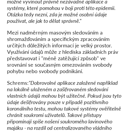
možné vyvinout právně nezávadné aplikace a
systémy, které pomohou v boji proti této epidemii.
Otázka tedy nezní, zda je možné osobní údaje
používat, ale jak to dělat správně."
Mezi nadměrným masovým sledováním a
shromažďováním a specifickým zpracováním
určitých důležitých informací je velký prostor.
Využívání údajů může z hlediska základních práv
představovat i "méně zatěžující způsob" ve
srovnání se současným omezováním svobody
pohybu nebo svobody podnikání.
Schrems:
"Dobrovolné aplikace založené například
na lokálně uloženém a zašifrovaném sledování
vlastních údajů mohou být užitečné. Pokud jsou tyto
údaje dešifrovány pouze v případě pozitivního
koronálního testu, mohou takové systémy ověřitelně
chránit soukromí uživatelů. Takové přístupy
připomínají spíše nošení soukromého lavinového
majáku - na rozdíl od centralizovaného vládního