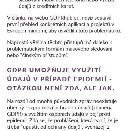
údajů z kreditních karet.
V
článku na webu GDPRhub.eu,
noyb
sestavil
první přehled konkrétních aplikací a projektů v
Evropě i mimo ni, aby osvětlil i tuto problematiku.
Naprostá většina těchto přístupů má daleko k
problematickým formám masového sledování
nebo "čínským přístupům".
GDPR UMOŽŇUJE VYUŽITÍ
ÚDAJŮ V PŘÍPADĚ EPIDEMIÍ -
OTÁZKOU NENÍ ZDA, ALE JAK.
Na rozdíl od mnoha původních zpráv neexistuje
obecný rozpor mezi ochranou údajů (zejména
GDPR) a využitím osobních údajů v boji proti
epidemii. Zdá se, že prohlášení, která tvrdí, že je
třeba "upustit od ochrany údajů", vycházejí z