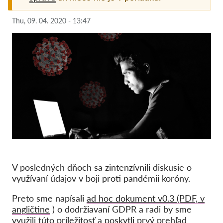
Pordporte nás!
Thu, 09. 04. 2020 - 13:47
Členstvo
Príspevky
Sponzorstvo
Daňová uznateľnosť
Prihlásenie člena
O nás
Tím
V posledných dňoch sa zintenzívnili diskusie o
Výročné správy
využívaní údajov v boji proti pandémii koróny.
Otázky a odpovede
Preto sme napísali
ad hoc dokument v0.3 (PDF, v
angličtine
) o dodržiavaní GDPR a radi by sme
Kariéra
využili túto príležitosť a poskytli prvý prehľad