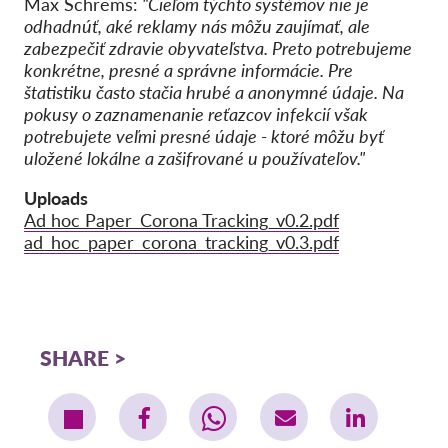
Max Schrems:
"Cieľom týchto systémov nie je
odhadnúť, aké reklamy nás môžu zaujímať, ale
zabezpečiť zdravie obyvateľstva. Preto potrebujeme
konkrétne, presné a správne informácie. Pre
štatistiku často stačia hrubé a anonymné údaje. Na
pokusy o zaznamenanie reťazcov infekcií však
potrebujete veľmi presné údaje - ktoré môžu byť
uložené lokálne a zašifrované u používateľov."
Uploads
Ad hoc Paper_Corona Tracking_v0.2.pdf
ad_hoc_paper_corona_tracking_v0.3.pdf
SHARE