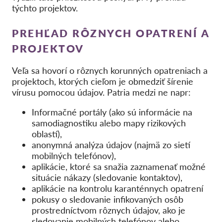
Kolektívna žaloba
týchto projektov.
OnionShare
PREHĽAD RÔZNYCH OPATRENÍ A
Média
PROJEKTOV
Kontakt
Veľa sa hovorí o rôznych korunných opatreniach a
projektoch, ktorých cieľom je obmedziť šírenie
GDPRhub
vírusu pomocou údajov.
Patria medzi ne napr:
Informačné portály (ako sú informácie na
samodiagnostiku alebo mapy rizikových
oblastí),
anonymná analýza údajov (najmä zo sietí
mobilných telefónov),
aplikácie, ktoré sa snažia zaznamenať možné
situácie nákazy (sledovanie kontaktov),
aplikácie na kontrolu karanténnych opatrení
pokusy o sledovanie infikovaných osôb
prostredníctvom rôznych údajov, ako je
sledovanie mobilných telefónov alebo