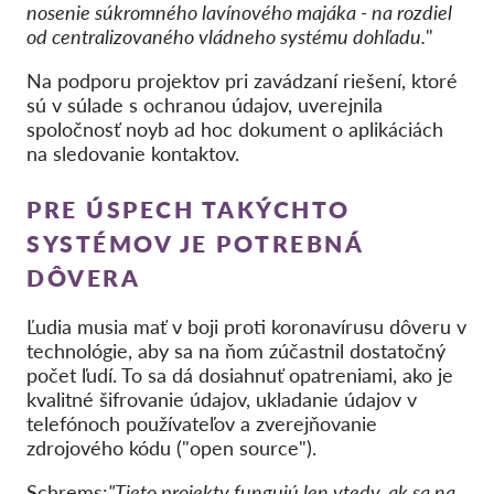
nosenie súkromného lavínového majáka - na rozdiel
od centralizovaného vládneho systému dohľadu.
"
Na podporu projektov pri zavádzaní riešení, ktoré
sú v súlade s ochranou údajov, uverejnila
spoločnosť noyb ad hoc dokument o aplikáciách
na sledovanie kontaktov.
PRE ÚSPECH TAKÝCHTO
SYSTÉMOV JE POTREBNÁ
DÔVERA
Ľudia musia mať v boji proti koronavírusu dôveru v
technológie, aby sa na ňom zúčastnil dostatočný
počet ľudí. To sa dá dosiahnuť opatreniami, ako je
kvalitné šifrovanie údajov, ukladanie údajov v
telefónoch používateľov a zverejňovanie
zdrojového kódu ("open source").
Schrems:
"Tieto projekty fungujú len vtedy, ak sa na