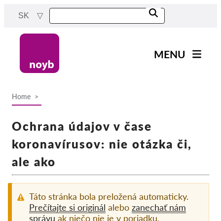
Skip
SK
to
main
content
MENU
Main
Novinky
navigation
Home
Naša práca
Breadcrumb
Projekty
Ochrana údajov v čase
Rozhodnutia dozorných
koronavírusov: nie otázka či,
orgánov
ale ako
Rozhodnutia pre jednotlivé
spoločnosti
Reports & Resources
Táto stránka bola preložená automaticky.
Prečítajte si originál
alebo
zanechať nám
správu
ak niečo nie je v poriadku.
Exercise your rights!