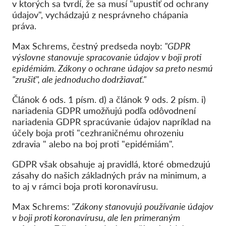
v ktorých sa tvrdí, že sa musí "upustiť od ochrany
údajov", vychádzajú z nesprávneho chápania
práva.
Max Schrems, čestný predseda noyb:
"GDPR
výslovne stanovuje spracovanie údajov v boji proti
epidémiám. Zákony o ochrane údajov sa preto nesmú
"zrušiť", ale
jednoducho dodržiavať
."
Článok 6 ods. 1 písm. d) a článok 9 ods. 2 písm. i)
nariadenia GDPR umožňujú podľa odôvodnení
nariadenia GDPR spracúvanie údajov napríklad na
účely boja proti "cezhraničnému ohrozeniu
zdravia " alebo na boj proti "epidémiám".
GDPR však obsahuje aj pravidlá, ktoré obmedzujú
zásahy do našich základných práv na minimum, a
to aj v rámci boja proti koronavírusu.
Max Schrems:
"Zákony stanovujú používanie údajov
v boji proti koronavírusu, ale len primeraným