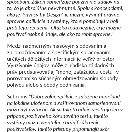
spôsobom. Zákon obmedzuje používanie údajov na
to, čo je absolútne nevyhnutné. Spolu s koncepciami,
ako je 'Privacy by Design', je možné vyvinúť právne
správne aplikácie a systémy, ktoré pomáhajú v boji
proti tejto epidémii. Otázka teda neznie, či je možné
používať osobné údaje, ale ako to robiť správne."
Medzi nadmerným masovým sledovaním a
zhromažďovaním a špecifickým spracovaním
určitých dôležitých informácií je veľký priestor.
Využívanie údajov môže z hľadiska základných
práv predstavovať aj "menej zaťažujúcu cestu" v
porovnaní so súčasným obmedzovaním slobody
pohybu alebo slobody podnikania.
Schrems:
"Dobrovoľné aplikácie založené napríklad
na lokálne uloženom a zašifrovanom samosledovaní
môžu byť užitočné. Ak sa takéto údaje dešifrujú len v
prípade pozitívneho korunového testu, takéto
systémy môžu overiteľne chrániť súkromie
používateľov. Takéto prístupy pripomínajú skôr