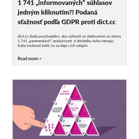
1 741 „informovaných“ súhlasov
jedným kliknutím?! Podaná
sťažnosť podľa GDPR proti dict.cc
dict.cc žiada používateľov, aby súhlasili so sledovaním zo strany
1 741 „partnerských“ spoločností. V dôsledku toho nemajú
ľudia možnosť zistiť, čo sa deje s ich údajmi
Read more