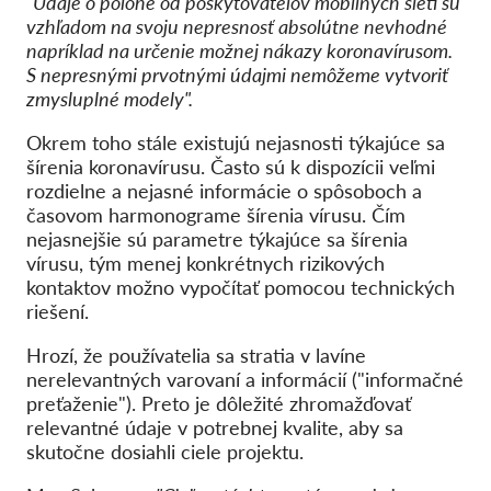
"Údaje o polohe od poskytovateľov mobilných sietí sú
vzhľadom na svoju nepresnosť absolútne nevhodné
napríklad na určenie možnej nákazy koronavírusom.
S nepresnými prvotnými údajmi nemôžeme vytvoriť
zmysluplné modely".
Okrem toho stále existujú nejasnosti týkajúce sa
šírenia koronavírusu. Často sú k dispozícii veľmi
rozdielne a nejasné informácie o spôsoboch a
časovom harmonograme šírenia vírusu. Čím
nejasnejšie sú parametre týkajúce sa šírenia
vírusu, tým menej konkrétnych rizikových
kontaktov možno vypočítať pomocou technických
riešení.
Hrozí, že používatelia sa stratia v lavíne
nerelevantných varovaní a informácií ("informačné
preťaženie"). Preto je dôležité zhromažďovať
relevantné údaje v potrebnej kvalite, aby sa
skutočne dosiahli ciele projektu.