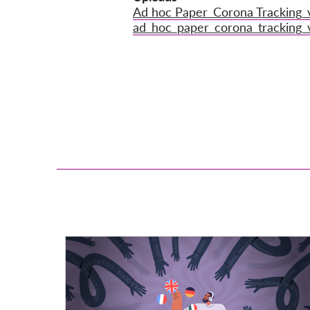
Ad hoc Paper_Corona Tracking_v
ad_hoc_paper_corona_tracking_v