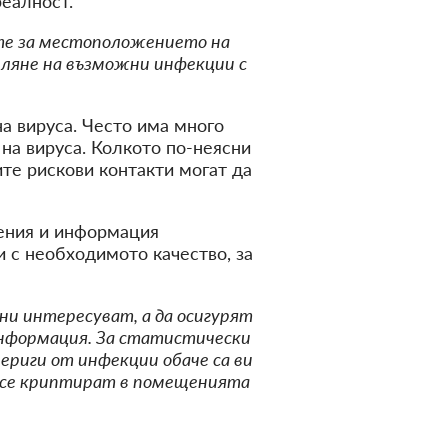
еалност.
те за местоположението на
еляне на възможни инфекции с
а вируса. Често има много
на вируса. Колкото по-неясни
те рискови контакти могат да
ения и информация
и с необходимото качество, за
 ни интересуват, а да осигурят
информация. За статистически
вериги от инфекции обаче са ви
а се криптират в помещенията