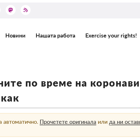
Новини
Нашата работа
Exercise your rights!
Main
navigation
ите по време на коронавир
 как
а автоматично.
Прочетете оригинала
или
да ни оста