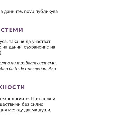
а данните, noyb публикува
ИСТЕМИ
са, така че да участват
 на данни, съхранение на
).
целта ни трябват системи,
ва да бъде прегледан. Ако
ОЖНОСТИ
 технологиите. По-сложни
ъществими без силно
кция между двама души,