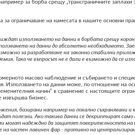
например за борба срещу „трансграничните заплахи з
 за ограничаване на намесата в нашите основни пра
иждат използването на данни в борбата срещу корона
зползването на данни до абсолютно необходимото. Зае
ъзможно за разработване на законно стабилни прило
мия. Така че въпросът не е дали е възможно да се изпо
омерното масово наблюдение и събирането и специ
. Използването на данни може, по отношение на осн
еменителния начин“ в сравнение с настоящите огран
е извършва бизнес.
жения, базирани например на локално съхранявани и
ъдат полезни. Ако такива данни се декриптират само
еми могат надеждно да защитят поверителността на
ене на частен лавинен фар - противно на централизир