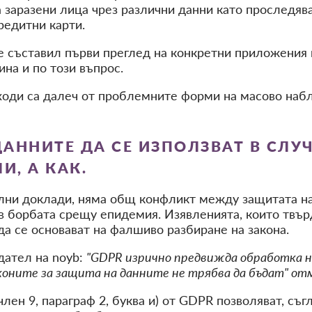
а заразени лица чрез различни данни като проследя
редитни карти.
е съставил първи преглед на конкретни приложения и
ина и по този въпрос.
дходи са далеч от проблемните форми на масово наб
АННИТЕ ДА СЕ ИЗПОЛЗВАТ В СЛУ
И, А КАК.
лни доклади, няма общ конфликт между защитата на
в борбата срещу епидемия. Изявленията, които твър
жда се основават на фалшиво разбиране на закона.
дател на noyb:
"GDPR изрично предвижда обработка н
оните за защита на данните не трябва да бъдат" отме
и член 9, параграф 2, буква и) от GDPR позволяват, с