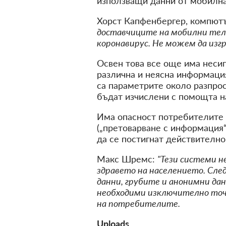
използващи данни от мобилна
Хорст Капфенбергер, компютъ
доставчиците на мобилни тел
коронавирус. Не можем да изгр
Освен това все още има несиг
различна и неясна информация
са параметрите около разпрос
бъдат изчислени с помощта н
Има опасност потребителите 
(„претоварване с информация“
да се постигнат действително
Макс Шремс:
"Тези системи н
здравето на населението. Сле
данни, грубите и анонимни дан
необходими изключително точн
на потребителите.
Uploads