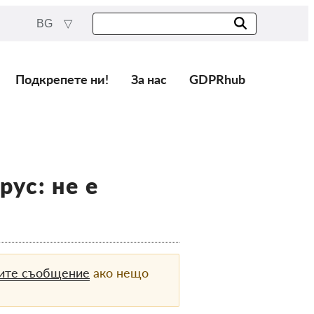
BG
Подкрепете ни!
За нас
GDPRhub
ус: не е
вите съобщение
ако нещо