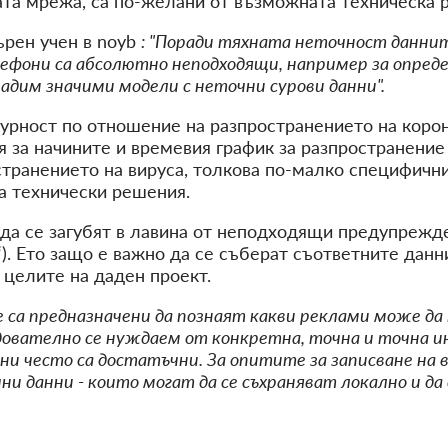
та мрежа, са по-желани от възможната техническа р
рен учен в noyb
: "Поради тяхната неточност данни
ефони са абсолютно неподходящи, например за опред
адим значими модели с неточни сурови данни".
урност по отношение на разпространението на корон
 за начините и времевия график за разпространение 
транението на вируса, толкова по-малко специфични
а технически решения.
да се загубят в лавина от неподходящи предупрежд
). Ето защо е важно да се съберат съответните данн
 целите на даден проект.
е са предназначени да познаят какви реклами може да
дователно се нуждаем от конкретна, точна и точна 
ни често са достатъчни. За опитите за записване на 
и данни - които могат да се съхраняват локално и д