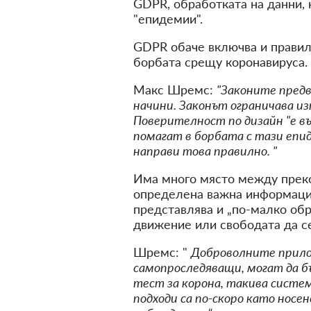
GDPR, обработката на данни, 
"епидемии".
GDPR обаче включва и правила
борбата срещу коронавируса.
Макс Шремс:
"Законите предв
начини. Законът ограничава и
Поверителност по дизайн "е в
помагат в борбата с тази епиде
направи това правилно. "
Има много място между прек
определена важна информация
представлява и „по-малко обр
движение или свободата да с
Шремс: "
Доброволните прило
самопроследяващи, могат да б
тест за корона, такива сист
подходи са по-скоро като нос