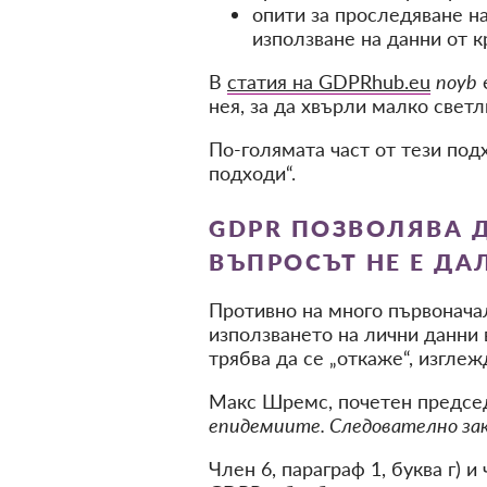
опити за проследяване н
използване на данни от к
В
статия на GDPRhub.eu
noyb
нея, за да хвърли малко светл
По-голямата част от тези по
подходи“.
GDPR ПОЗВОЛЯВА Д
ВЪПРОСЪТ НЕ Е ДАЛ
Противно на много първонача
използването на лични данни 
трябва да се „откаже“, изгле
Макс Шремс, почетен предсе
епидемиите. Следователно зак
Член 6, параграф 1, буква г) 