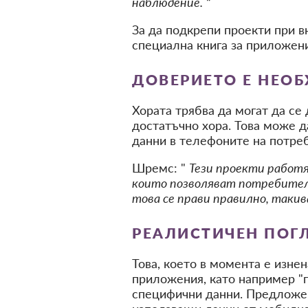
наблюдение.
“
За да подкрепи проекти при в
специална книга за приложени
ДОВЕРИЕТО Е НЕОБ
Хората трябва да могат да се
достатъчно хора. Това може д
данни в телефоните на потреб
Шремс: "
Тези проекти работя
които позволяват потребителс
това се прави правилно, таки
РЕАЛИСТИЧЕН ПОГ
Това, което в момента е изне
приложения, като например "
специфични данни. Предложен