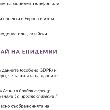
ване на мобилен телефон или
 проекти в Европа и извън
людение или „китайски
ЧАЙ НА ЕПИДЕМИИ -
 данните (особено GDPR) и
дят, че защитата на данните
а данни в борбата срещу
няни ", а
просто спазвани
."
ъгласно съображенията на