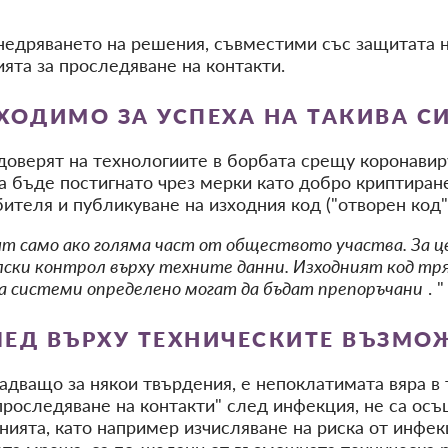
недряването на решения, съвместими със защитата н
ята за проследяване на контакти.
ХОДИМО ЗА УСПЕХА НА ТАКИВА С
 доверят на технологиите в борбата срещу коронавиру
а бъде постигнато чрез мерки като добро криптиране
ителя и публикуване на изходния код ("отворен код"
т само ако голяма част от обществото участва. За 
ки контрол върху техните данни. Изходният код тряб
ва системи определено могат да бъдат препоръчани
. "
ЛЕД ВЪРХУ ТЕХНИЧЕСКИТЕ ВЪЗМ
надващо за някои твърдения, е непоклатимата вяра в
проследяване на контакти" след инфекция, не са ос
ията, като например изчисляване на риска от инфе