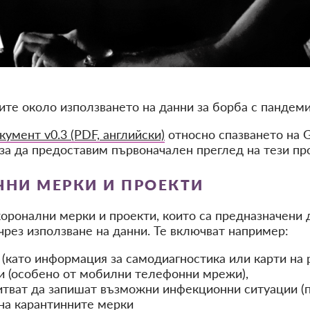
те около използването на данни за борба с пандеми
кумент v0.3 (PDF, английски)
относно спазването на 
за да предоставим първоначален преглед на тези пр
ЧНИ МЕРКИ И ПРОЕКТИ
коронални мерки и проекти, които са предназначени 
чрез използване на данни.
Те включват например:
като информация за самодиагностика или карти на р
и (особено от мобилни телефонни мрежи),
итват да запишат възможни инфекционни ситуации (п
на карантинните мерки