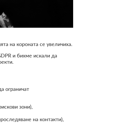
ята на короната се увеличиха.
GDPR и бихме искали да
оекти.
да ограничат
искови зони),
роследяване на контакти),