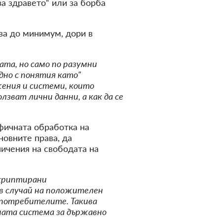
а здравето“ или за борба
ва до минимум, дори в
та, но само по разумни
дно с понятия като"
жения и системи, които
лзват лични данни, а как да се
фичната обработка на
овните права, да
ичения на свободата на
 криптирани
 в случай на положителен
 потребителите. Такива
аната система за държавно