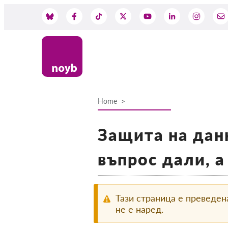
Skip
to
Social
main
content
Media
Home
Breadcrumb
Защита на данн
въпрос дали, а
Тази страница е преведен
не е наред.