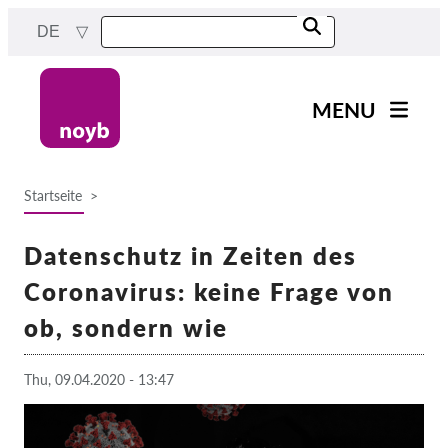
Skip
DE
to
main
content
MENU
Main
News
navigation
Startseite
Unsere Arbeit
Breadcrumb
Fälle nach Projekten
Datenschutz in Zeiten des
Fälle nach Behörden
Coronavirus: keine Frage von
Fälle nach Unternehmen
ob, sondern wie
Berichte & Ressourcen
Thu, 09.04.2020 - 13:47
Exercise your rights!
Jetzt Unterstützen!