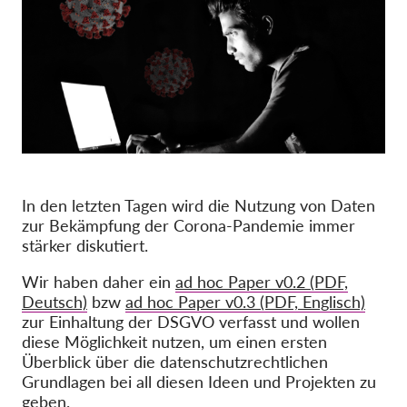
Mitgliedschaft
Spenden
Sponsoring
Spendenabsetzbarkeit
Member Login
In den letzten Tagen wird die Nutzung von Daten
Über uns
zur Bekämpfung der Corona-Pandemie immer
stärker diskutiert.
Team
Wir haben daher ein
ad hoc Paper v0.2 (PDF,
Jahresberichte
Deutsch)
bzw
ad hoc Paper v0.3 (PDF, Englisch)
FAQs
zur Einhaltung der DSGVO verfasst und wollen
diese Möglichkeit nutzen, um einen ersten
Jobs
Überblick über die datenschutzrechtlichen
Verbandsklagen
Grundlagen bei all diesen Ideen und Projekten zu
geben.