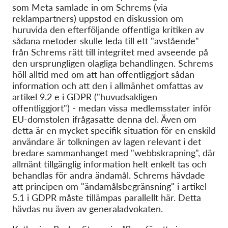
som Meta samlade in om Schrems (via
reklampartners) uppstod en diskussion om
huruvida den efterföljande offentliga kritiken av
sådana metoder skulle leda till ett "avstående"
från Schrems rätt till integritet med avseende på
den ursprungligen olagliga behandlingen. Schrems
höll alltid med om att han offentliggjort sådan
information och att den i allmänhet omfattas av
artikel 9.2 e i GDPR ("huvudsakligen
offentliggjort") - medan vissa medlemsstater inför
EU-domstolen ifrågasatte denna del. Även om
detta är en mycket specifik situation för en enskild
användare är tolkningen av lagen relevant i det
bredare sammanhanget med "webbskrapning", där
allmänt tillgänglig information helt enkelt tas och
behandlas för andra ändamål. Schrems hävdade
att principen om "ändamålsbegränsning" i artikel
5.1 i GDPR måste tillämpas parallellt här. Detta
hävdas nu även av generaladvokaten.