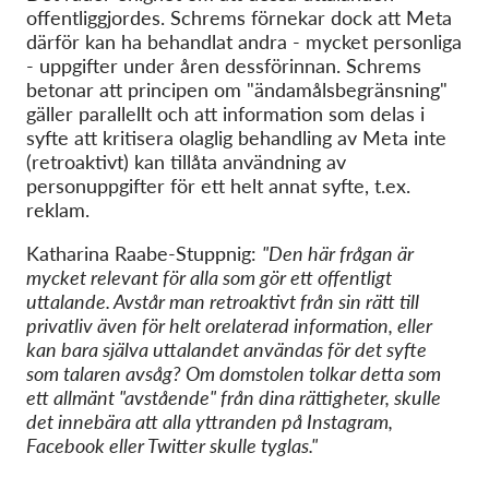
offentliggjordes. Schrems förnekar dock att Meta
därför kan ha behandlat andra - mycket personliga
- uppgifter under åren dessförinnan. Schrems
betonar att principen om "ändamålsbegränsning"
gäller parallellt och att information som delas i
syfte att kritisera olaglig behandling av Meta inte
(retroaktivt) kan tillåta användning av
personuppgifter för ett helt annat syfte, t.ex.
reklam.
Katharina Raabe-Stuppnig:
"Den här frågan är
mycket relevant för alla som gör ett offentligt
uttalande. Avstår man retroaktivt från sin rätt till
privatliv även för helt orelaterad information, eller
kan bara själva uttalandet användas för det syfte
som talaren avsåg? Om domstolen tolkar detta som
ett allmänt "avstående" från dina rättigheter, skulle
det innebära att alla yttranden på Instagram,
Facebook eller Twitter skulle tyglas."