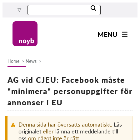
Skip
to
main
content
MENU
Main
Nyheter
navigation
Home
News
Our work
Breadcrumb
Projects
AG vid CJEU: Facebook måste
Cases by DPA
"minimera" personuppgifter för
Cases by Company
annonser i EU
Reports & Resources
Denna sida har översatts automatiskt.
Läs
Exercise your rights!
originalet
eller
lämna ett meddelande till
oss
om något inte är rätt.
Support us!