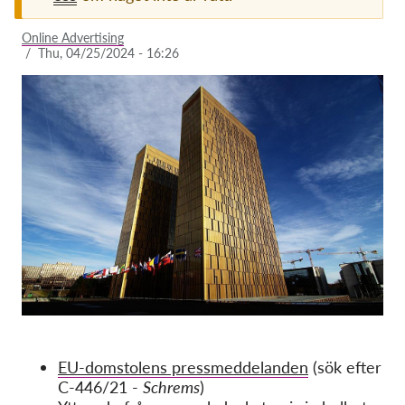
Membership
Online Advertising
/
Thu, 04/25/2024 - 16:26
Donations
Sponsorship
Tax deductability
Member Login
About us
Team
Annual Reports
FAQs
Jobs
EU-domstolens pressmeddelanden
(sök efter
Collective Redress
C-446/21 -
Schrems
)