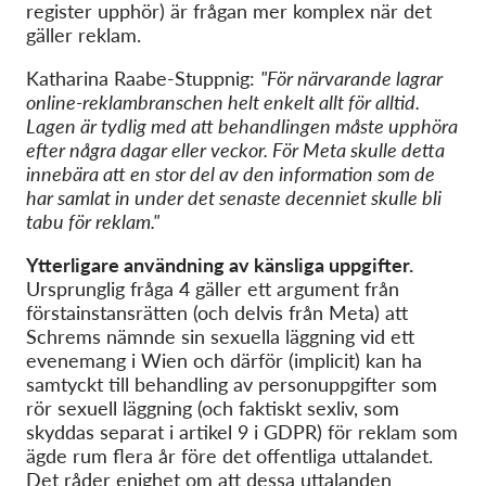
register upphör) är frågan mer komplex när det
gäller reklam.
Katharina Raabe-Stuppnig:
"För närvarande lagrar
online-reklambranschen helt enkelt allt för alltid.
Lagen är tydlig med att behandlingen måste upphöra
efter några dagar eller veckor. För Meta skulle detta
innebära att en stor del av den information som de
har samlat in under det senaste decenniet skulle bli
tabu för reklam."
Ytterligare användning av känsliga uppgifter.
Ursprunglig fråga 4 gäller ett argument från
förstainstansrätten (och delvis från Meta) att
Schrems nämnde sin sexuella läggning vid ett
evenemang i Wien och därför (implicit) kan ha
samtyckt till behandling av personuppgifter som
rör sexuell läggning (och faktiskt sexliv, som
skyddas separat i artikel 9 i GDPR) för reklam som
ägde rum flera år före det offentliga uttalandet.
Det råder enighet om att dessa uttalanden