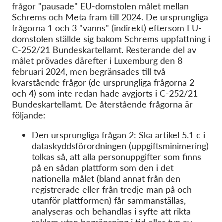
frågor "pausade" EU-domstolen målet mellan
Schrems och Meta fram till 2024. De ursprungliga
frågorna 1 och 3 "vanns" (indirekt) eftersom EU-
domstolen ställde sig bakom Schrems uppfattning i
C-252/21 Bundeskartellamt. Resterande del av
målet prövades därefter i Luxemburg den 8
februari 2024, men begränsades till två
kvarstående frågor (de ursprungliga frågorna 2
och 4) som inte redan hade avgjorts i C-252/21
Bundeskartellamt. De återstående frågorna är
följande:
Den ursprungliga frågan 2: Ska artikel 5.1 c i
dataskyddsförordningen (uppgiftsminimering)
tolkas så, att alla personuppgifter som finns
på en sådan plattform som den i det
nationella målet (bland annat från den
registrerade eller från tredje man på och
utanför plattformen) får sammanställas,
analyseras och behandlas i syfte att rikta