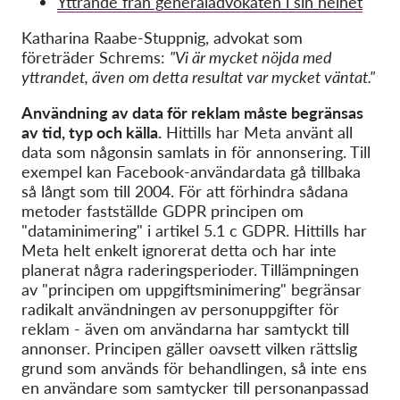
Yttrande från generaladvokaten i sin helhet
OnionShare
Media
Katharina Raabe-Stuppnig, advokat som
företräder Schrems:
"Vi är mycket nöjda med
Contact
yttrandet, även om detta resultat var mycket väntat."
Användning av data för reklam måste begränsas
GDPRhub
av tid, typ och källa.
Hittills har Meta använt all
data som någonsin samlats in för annonsering. Till
exempel kan Facebook-användardata gå tillbaka
så långt som till 2004. För att förhindra sådana
metoder fastställde GDPR principen om
"dataminimering" i artikel 5.1 c GDPR. Hittills har
Meta helt enkelt ignorerat detta och har inte
planerat några raderingsperioder. Tillämpningen
av "principen om uppgiftsminimering" begränsar
radikalt användningen av personuppgifter för
reklam - även om användarna har samtyckt till
annonser. Principen gäller oavsett vilken rättslig
grund som används för behandlingen, så inte ens
en användare som samtycker till personanpassad