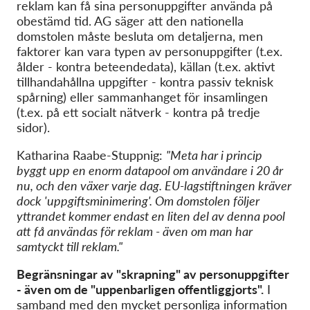
reklam kan få sina personuppgifter använda på
obestämd tid. AG säger att den nationella
domstolen måste besluta om detaljerna, men
faktorer kan vara typen av personuppgifter (t.ex.
ålder - kontra beteendedata), källan (t.ex. aktivt
tillhandahållna uppgifter - kontra passiv teknisk
spårning) eller sammanhanget för insamlingen
(t.ex. på ett socialt nätverk - kontra på tredje
sidor).
Katharina Raabe-Stuppnig:
"Meta har i princip
byggt upp en enorm datapool om användare i 20 år
nu, och den växer varje dag. EU-lagstiftningen kräver
dock 'uppgiftsminimering'. Om domstolen följer
yttrandet kommer endast en liten del av denna pool
att få användas för reklam - även om man har
samtyckt till reklam."
Begränsningar av "skrapning" av personuppgifter
- även om de "uppenbarligen offentliggjorts".
I
samband med den mycket personliga information