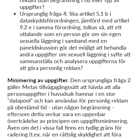
reklam utan begränsning i tid eller typ av
uppgifter?
Ursprunglig fråga 4: Ska artikel 5.1 b i
dataskyddsförordningen, jämförd med artikel
9.2 e i samma förordning, tolkas så, att ett
uttalande som en person gör om sin egen
sexuella läggning i samband med en
paneldiskussion gör det möjligt att behandla
andra uppgifter om sexuell läggning i syfte att
sammanställa och analysera uppgifterna för
att göra personlig reklam?
Minimering av uppgifter.
Den ursprungliga fråga 2
gäller Metas tillvägagångssätt att hävda att alla
personuppgifter i huvudsak hamnar i en stor
"datapool" och kan användas för personlig reklam
på obestämd tid - utan någon begränsning -
eftersom detta verkar vara en uppenbar
överträdelse av principen om uppgiftsminimering.
Även om det i vissa fall finns en tydlig gräns för
radering (t.ex. när en rättslig skyldighet att föra