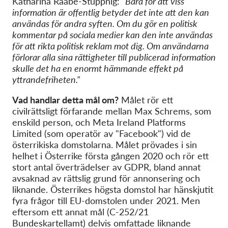
Katharina Raabe-Stuppnig:
"Bara för att viss
information är offentlig betyder det inte att den kan
användas för andra syften. Om du gör en politisk
kommentar på sociala medier kan den inte användas
för att rikta politisk reklam mot dig. Om användarna
förlorar alla sina rättigheter till publicerad information
skulle det ha en enormt hämmande effekt på
yttrandefriheten."
Vad handlar detta mål om?
Målet rör ett
civilrättsligt förfarande mellan Max Schrems, som
enskild person, och Meta Ireland Platforms
Limited (som operatör av "Facebook") vid de
österrikiska domstolarna. Målet prövades i sin
helhet i Österrike första gången 2020 och rör ett
stort antal överträdelser av GDPR, bland annat
avsaknad av rättslig grund för annonsering och
liknande. Österrikes högsta domstol har hänskjutit
fyra frågor till EU-domstolen under 2021. Men
eftersom ett annat mål (C-252/21
Bundeskartellamt) delvis omfattade liknande