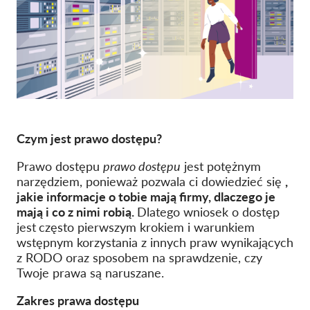
Członkostwo
Darowizny
Sponsoring
Tax deductability
Login członka
Czym jest prawo dostępu?
O nas
Prawo dostępu
prawo dostępu
jest potężnym
narzędziem, ponieważ pozwala ci dowiedzieć się
,
Zespół
jakie informacje o tobie mają firmy, dlaczego je
mają i co z nimi robią.
Dlatego wniosek o dostęp
Raporty roczne
jest
często pierwszym krokiem i warunkiem
wstępnym korzystania z innych praw wynikających
FAQs
z RODO oraz sposobem na sprawdzenie, czy
Praca
Twoje prawa są naruszane.
Dochodzenie roszczeń
Zakres prawa dostępu
zbiorowych