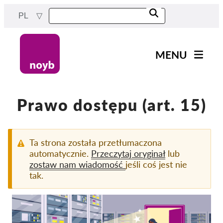
Przejdź
PL
do
treści
MENU
Main
Aktualności
navigation
Nasza praca
Prawo dostępu (art. 15)
Projekty
Sprawy w ramach DPA
Ta strona została przetłumaczona
automatycznie.
Przeczytaj oryginał
lub
Wszystkie przypadki
zostaw nam wiadomość
jeśli coś jest nie
Reports & Resources
tak.
Exercise your rights!
Wesprzyj nas!