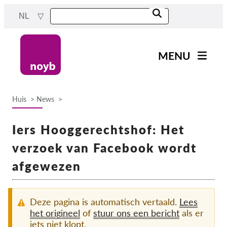
Skip
NL
to
main
content
MENU
Main
Nieuws
navigation
Huis
News
Ons werk
Breadcrumb
Projecten
Iers Hooggerechtshof: Het
Gevallen per DPA
verzoek van Facebook wordt
Alle gevallen
afgewezen
Reports & Resources
Deze pagina is automatisch vertaald.
Lees
Exercise your rights!
het origineel
of
stuur ons een bericht
als er
iets niet klopt.
Steun ons!