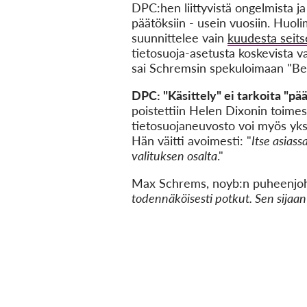
DPC:hen liittyvistä ongelmista ja
päätöksiin - usein vuosiin. Huoli
suunnittelee vain
kuudesta seits
tietosuoja-asetusta koskevista v
sai Schremsin spekuloimaan "Be
DPC: "Käsittely" ei tarkoita "pä
poistettiin Helen Dixonin toimest
tietosuojaneuvosto voi myös yksi
Hän väitti avoimesti: "
Itse asias
valituksen osalta
."
Max Schrems, noyb:n puheenjoht
todennäköisesti potkut. Sen sijaan