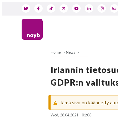
Skip
to
Social
main
content
Media
Home
News
Breadcrumb
Irlannin tietos
GDPR:n valituks
Tämä sivu on käännetty aut
Wed, 28.04.2021 - 01:08