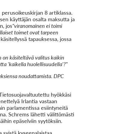
perusoikeuskirjan 8 artiklassa.
sen käyttäjän osalta maksutta ja
n, jos
"viranomainen ei toimi
ällaiset toimet ovat tarpeen
 käsitellyssä tapauksessa, jossa
 on käsiteltävä valitus kaikin
ta 'kaikella huolellisuudella'?
"
uksiensa noudattamista. DPC
Tietosuojavaltuutettu hyökkäsi
nettelyä Irlantia vastaan
in parlamentissa esiintyneitä
ana. Schrems lähetti välittömästi
äihin epäselviin syytöksiin.
a syistä kyseenalaistaa