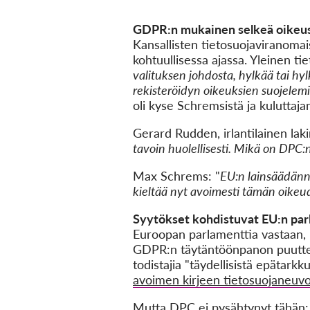
GDPR:n mukainen selkeä oikeu
Kansallisten tietosuojaviranomai
kohtuullisessa ajassa. Yleinen t
valituksen johdosta, hylkää tai hylk
rekisteröidyn oikeuksien suojelemi
oli kyse Schremsistä ja kuluttaja
Gerard Rudden, irlantilainen lak
tavoin huolellisesti. Mikä on DPC:n 
Max Schrems: "
EU:n lainsäädänn
kieltää nyt avoimesti tämän oikeud
Syytökset kohdistuvat EU:n parla
Euroopan parlamenttia vastaan, k
GDPR:n täytäntöönpanon puutteen
todistajia "täydellisistä epätark
avoimen kirjeen tietosuojaneuvo
Mutta DPC ei pysähtynyt tähän: Hä