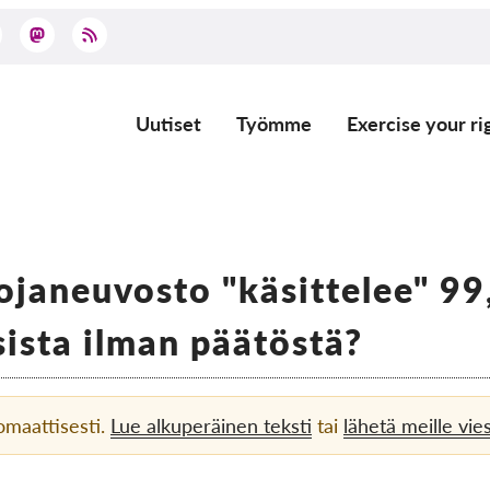
Uutiset
Työmme
Exercise your ri
Main
navigation
uojaneuvosto "käsittelee" 99
ista ilman päätöstä?
omaattisesti.
Lue alkuperäinen teksti
tai
lähetä meille vies