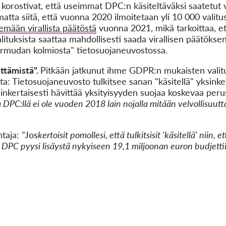
 korostivat, että useimmat DPC:n käsiteltäväksi saatetut v
matta siitä, että vuonna 2020 ilmoitetaan yli 10 000 valit
emään virallista päätöstä
vuonna 2021, mikä tarkoittaa, ett
alituksista saattaa mahdollisesti saada virallisen päätöks
rmudan kolmiosta" tietosuojaneuvostossa.
ättämistä".
Pitkään jatkunut ihme GDPR:n mukaisten valitu
a: Tietosuojaneuvosto tulkitsee sanan "käsitellä" yksinkert
nkertaisesti hävittää yksityisyyden suojaa koskevaa perus
sa DPC:llä ei ole vuoden 2018 lain nojalla mitään velvollisuu
aja: "Jos
kertoisit pomollesi, että tulkitsisit 'käsitellä' niin, e
 DPC pyysi lisäystä nykyiseen 19,1 miljoonan euron budjetti