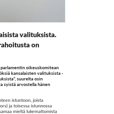
ista valituksista.
rahoitusta on
in parlamentin oikeuskomitean
ksiä kansalaisten valituksista -
ksista", suurelta osin
a syistä arvostella hänen
teen istuntoon, joista
ors) ja toisessa istunnossa
 samaa mieltä lukemattomista