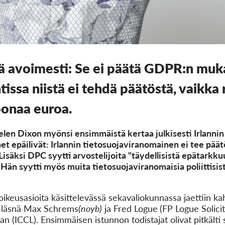
 avoimesti: Se ei päätä GDPR:n mukais
issa niistä ei tehdä päätöstä, vaikka 
oonaa euroa.
Helen Dixon myönsi ensimmäistä kertaa julkisesti Irlann
t epäilivät: Irlannin tietosuojaviranomainen ei tee päätö
isäksi DPC syytti arvostelijoita "täydellisistä epätarkkuu
än syytti myös muita tietosuojaviranomaisia poliittisist
ikeusasioita käsittelevässä sekavaliokunnassa jaettiin kah
t läsnä Max Schrems
(noyb)
ja Fred Logue
(FP Logue Solicit
 (ICCL). Ensimmäisen istunnon todistajat olivat pitkälti