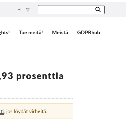
FI
ghts!
Tue meitä!
Meistä
GDPRhub
,93 prosenttia
ti
, jos löydät virheitä.