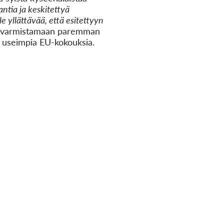
antia ja keskitettyä
le yllättävää, että esitettyyn
it varmistamaan paremman
n useimpia EU-kokouksia.