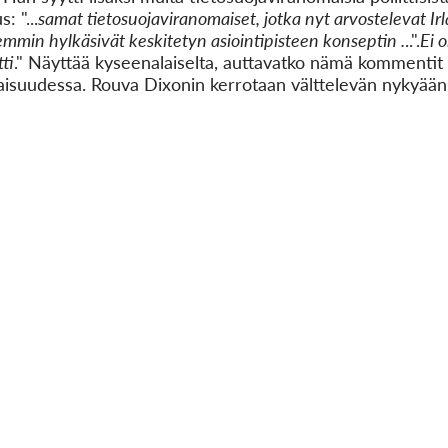
 "...
samat tietosuojaviranomaiset, jotka nyt arvostelevat Irl
aiemmin hylkäsivät keskitetyn asiointipisteen konseptin .
..".
Ei o
tti
." Näyttää kyseenalaiselta, auttavatko nämä komment
aisuudessa. Rouva Dixonin kerrotaan välttelevän nykyää