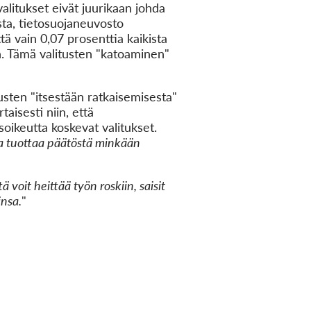
alitukset eivät juurikaan johda
usta, tietosuojaneuvosto
ä vain 0,07 prosenttia kaikista
en. Tämä valitusten "katoaminen"
sten "itsestään ratkaisemisesta"
aisesti niin, että
oikeutta koskevat valitukset.
tta tuottaa päätöstä minkään
ttä voit heittää työn roskiin, saisit
insa.
"