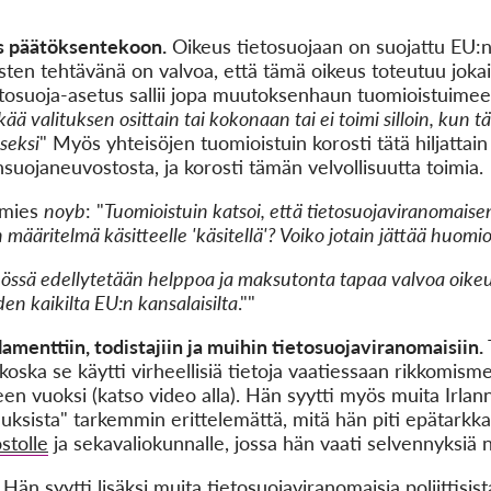
s päätöksentekoon.
Oikeus tietosuojaan on suojattu EU:n 
sten tehtävänä on valvoa, että tämä oikeus toteutuu jokai
ietosuoja-asetus sallii jopa muutoksenhaun tuomioistuimee
ää valituksen osittain tai kokonaan tai ei toimi silloin, kun t
seksi
" Myös yhteisöjen tuomioistuin korosti tätä hiljattain
nsuojaneuvostosta, ja korosti tämän velvollisuutta toimia.
imies
noyb
: "
Tuomioistuin katsoi, että tietosuojaviranomaisen
määritelmä käsitteelle 'käsitellä'? Voiko jotain jättää huomiot
össä edellytetään helppoa ja maksutonta tapaa valvoa oike
en kaikilta EU:n kansalaisilta
.""
menttiin, todistajiin ja muihin tietosuojaviranomaisiin.
oska se käytti virheellisiä tietoja vaatiessaan rikkomisme
 vuoksi (katso video alla). Hän syytti myös muita Irlann
kuuksista" tarkemmin erittelemättä, mitä hän piti epätarkk
stolle
ja sekavaliokunnalle, jossa hän vaati selvennyksiä n
n syytti lisäksi muita tietosuojaviranomaisia poliittisist