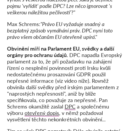
pojmu 'vyřídit' podle DPC? Lze něco ignorovat 's
veškerou náležitou pečlivostí'
?"
Max Schrems:
"Právo EU vyžaduje snadný a
bezplatný způsob vymáhání práv. DPC nyní toto
právo všem občanům EU otevřeně upírá
."
Obvinění míří na Parlament EU, svědky a další
orgány pro ochranu údajů.
DPC napadla Evropský
parlament za to, že při požadavku na zahájení
řízení o nesplnění povinnosti proti Irsku kvůli
nedostatečnému prosazování GDPR použil
nepřesné informace (viz video níže). Rovněž
obvinila další svědky před irským parlamentem z
"naprostých nepřesností", aniž by blíže
specifikovala, co považuje za nepřesné. Pan
Schrems okamžitě zaslal
DPC
a společnému
výboru
otevřený dopis
, v němž požadoval
vysvětlení těchto nekonkrétních obvinění...
Tím se však DPC nezastavil: Dále obvinila ostatní