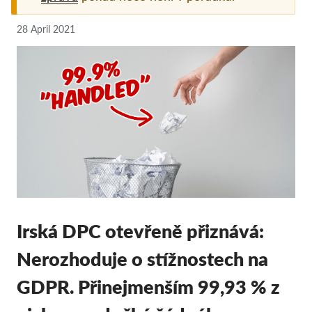
Pordporte nás!
28 April 2021
Členství
Příspěvky
Sponzorství
Daňová uznatelnost
Přihlášení člena
O nás
Tým
Irská DPC otevřeně přiznává:
Výroční zprávy
Nerozhoduje o stížnostech na
Otázky a odpovědi
GDPR. Přinejmenším 99,93 % z
Kariéra