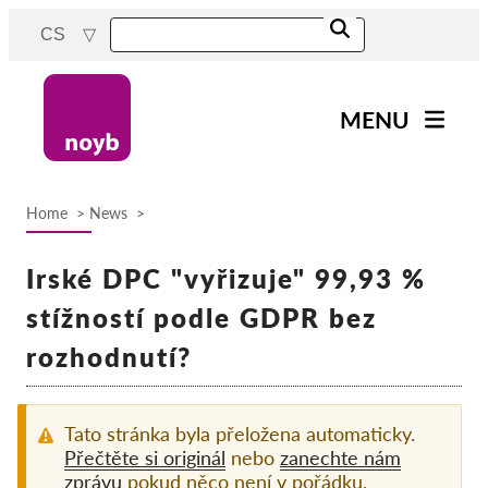
Skip
CS
to
main
content
MENU
Main
Novinky
navigation
Home
News
Naše práce
Breadcrumb
Projekty
Irské DPC "vyřizuje" 99,93 %
Rozhodnutí dozorových
stížností podle GDPR bez
orgánů
rozhodnutí?
Rozhodnutí pro jednotlivé
společnosti
Reports & Resources
Tato stránka byla přeložena automaticky.
Přečtěte si originál
nebo
zanechte nám
zprávu
pokud něco není v pořádku.
Exercise your rights!