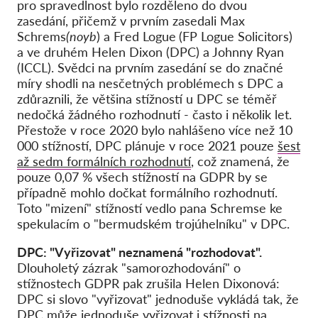
pro spravedlnost bylo rozděleno do dvou
zasedání, přičemž v prvním zasedali Max
Schrems
(noyb
) a Fred Logue
(FP Logue Solicitors)
a ve druhém Helen Dixon (DPC) a Johnny Ryan
(ICCL). Svědci na prvním zasedání se do značné
míry shodli na nesčetných problémech s DPC a
zdůraznili, že většina stížností u DPC se téměř
nedočká žádného rozhodnutí - často i několik let.
Přestože v roce 2020 bylo nahlášeno více než 10
000 stížností, DPC plánuje v roce 2021 pouze
šest
až sedm formálních rozhodnutí
, což znamená, že
pouze 0,07 % všech stížností na GDPR by se
případně mohlo dočkat formálního rozhodnutí.
Toto "mizení" stížností vedlo pana Schremse ke
spekulacím o "bermudském trojúhelníku" v DPC.
DPC: "Vyřizovat" neznamená "rozhodovat".
Dlouholetý zázrak "samorozhodování" o
stížnostech GDPR pak zrušila Helen Dixonová:
DPC si slovo "vyřizovat" jednoduše vykládá tak, že
DPC může jednoduše vyřizovat i stížnosti na