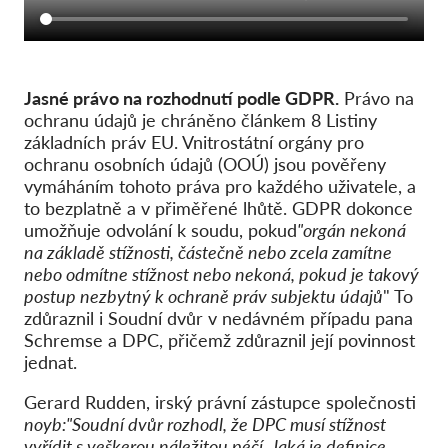
Jasné právo na rozhodnutí podle GDPR.
Právo na
ochranu údajů je chráněno článkem 8 Listiny
základních práv EU. Vnitrostátní orgány pro
ochranu osobních údajů (OOÚ) jsou pověřeny
vymáháním tohoto práva pro každého uživatele, a
to bezplatně a v přiměřené lhůtě. GDPR dokonce
umožňuje odvolání k soudu, pokud
"orgán nekoná
na základě stížnosti, částečně nebo zcela zamítne
nebo odmítne stížnost nebo nekoná, pokud je takový
postup nezbytný k ochraně práv subjektu údajů
" To
zdůraznil i Soudní dvůr v nedávném případu pana
Schremse a DPC, přičemž zdůraznil její povinnost
jednat.
Gerard Rudden, irský právní zástupce společnosti
noyb:
"Soudní dvůr rozhodl, že DPC musí stížnost
vyřídit s veškerou náležitou péčí. Jaká je definice