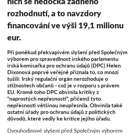
nich se nedočká žádného
Hromadná žaloba
rozhodnutí, a to navzdory
OnionShare
Média
financování ve výši 19,1 milionu
Kontakt
eur.
GDPRhub
Při poněkud překvapivém slyšení před Společným
výborem pro spravedlnost irského parlamentu
irská komisařka pro ochranu údajů (DPC) Helen
Dixonová poprvé veřejně přiznala to, co mnozí
tušili: Irský regulační orgán nerozhoduje o
stížnostech občanů - což je v rozporu s právem
EU. Kromě toho DPC obvinila kritiky z
"naprostých nepřesností", přičemž tyto
nepřesnosti většinou neupřesnila. Obvinila také
ostatní úřady pro ochranu údajů z politických
důvodů, které vedly ke kritice jejího úřadu.
Dvouhodinové slyšení před Společným výborem