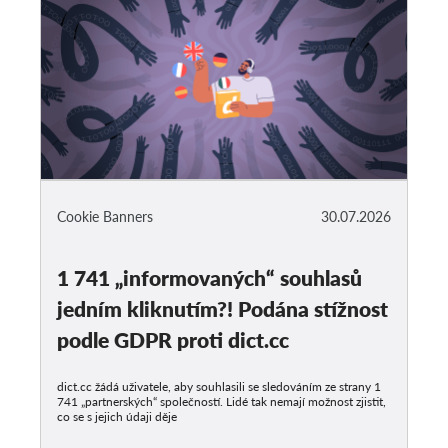
Cookie Banners
30.07.2026
1 741 „informovaných“ souhlasů
jedním kliknutím?! Podána stížnost
podle GDPR proti dict.cc
dict.cc žádá uživatele, aby souhlasili se sledováním ze strany 1
741 „partnerských“ společností. Lidé tak nemají možnost zjistit,
co se s jejich údaji děje