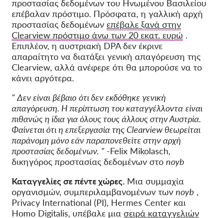
προστασίας δεδομένων του Ηνωμένου Βασιλείου
επέβαλαν πρόστιμο. Πρόσφατα, η
γαλλική αρχή
προστασίας δεδομένων
επέβαλε ξανά στην
Clearview πρόστιμο άνω των 20 εκατ. ευρώ
.
Επιπλέον, η αυστριακή DPA δεν έκρινε
απαραίτητο να διατάξει γενική απαγόρευση της
Clearview, αλλά ανέφερε ότι θα μπορούσε να το
κάνει αργότερα.
"
Δεν είναι
βέβαιο
ότι δεν εκδόθηκε γενική
απαγόρευση. Η περίπτωση του καταγγέλλοντα
είναι
πιθανώς η ίδια για όλους τους άλλους στην Αυστρία.
Φαίνεται ότι η επεξεργασία της Clearview θεωρείται
παράνομη μόνο εάν παραπονεθείτε στην αρχή
προστασίας δεδομένων.
"
-Felix Mikolasch,
δικηγόρος προστασίας δεδομένων στο
noyb
Καταγγελίες σε πέντε χώρες.
Μια συμμαχία
οργανισμών, συμπεριλαμβανομένων των
noyb
,
Privacy International (PI), Hermes Center και
Homo Digitalis, υπέβαλε μια
σειρά καταγγελιών