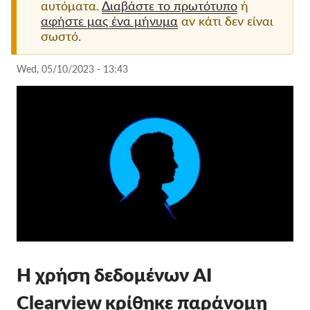
αυτόματα.
Διαβάστε το πρωτότυπο
ή
αφήστε μας ένα μήνυμα
αν κάτι δεν είναι
Ιδιότητα μέλους
σωστό.
Δωρεές
Wed, 05/10/2023 - 13:43
Αιγίδα
Tax deductability
Σύνδεση Μέλους
Σχετικά με εμάς
Ομάδα
Ετήσιες αναφορές
Συχνές ερωτήσεις
Θέσεις Εργασίας
Η χρήση δεδομένων
AI
Συλλογική έννομη
Clearview
κρίθηκε παράνομη
προστασία