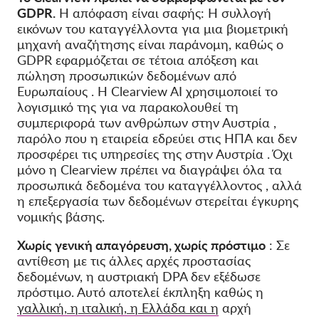
GDPR.
Η
απόφαση
είναι σαφής: Η συλλογή
εικόνων
του καταγγέλλοντα
για μια βιομετρική
μηχανή αναζήτησης
είναι
παράνομη, καθώς ο
GDPR εφαρμόζεται σε
τέτοια απόξεση και
πώληση προσωπικών δεδομένων από
Ευρωπαίους
. Η Clearview AI χρησιμοποιεί το
λογισμικό της για να παρακολουθεί τη
συμπεριφορά των ανθρώπων στην Αυστρία
,
παρόλο που η εταιρεία εδρεύει στις ΗΠΑ και δεν
προσφέρει τις υπηρεσίες της στην Αυστρία
.
Όχι
μόνο η Clearview πρέπει να διαγράψει όλα τα
προσωπικά δεδομένα
του
καταγγέλλοντος
, αλλά
η επεξεργασία των δεδομένων στερείται
έγκυρης
νομικής βάσης.
Χωρίς γενική απαγόρευση, χωρίς πρόστιμο
: Σε
αντίθεση με τις άλλες αρχές προστασίας
δεδομένων, η αυστριακή DPA δεν εξέδωσε
πρόστιμο. Αυτό αποτελεί έκπληξη καθώς η
γαλλική, η ιταλική, η Ελλάδα και η
αρχή