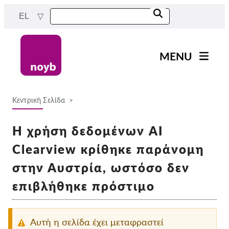
Skip
EL
to
main
content
MENU
Main
Νέα
navigation
Κεντρική Σελίδα
Η δουλειά μας
Breadcrumb
Έργα
Η χρήση δεδομένων AI
Υποθέσεις ανά ΑΠΔ
Clearview κρίθηκε παράνομη
Όλες οι περιπτώσεις
στην Αυστρία, ωστόσο δεν
Reports & Resources
επιβλήθηκε πρόστιμο
Exercise your rights!
Αυτή η σελίδα έχει μεταφραστεί
Στήριξέ μας!