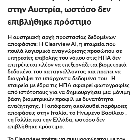
OnionShare
στην Αυστρία, ωστόσο δεν
ΜΜΕ
επιβλήθηκε πρόστιμο
Επικοινωνία
Η αυστριακή αρχή προστασίας δεδομένων
αποφάσισε: Η Clearview AI, η εταιρεία που
GDPRhub
πουλά λογισμικό αναγνώρισης προσώπου
σε
υπηρεσίες επιβολής του νόμου στις ΗΠΑ δεν
επιτρέπεται πλέον να επεξεργάζεται βιομετρικά
δεδομένα
του καταγγέλλοντος
και πρέπει να
διαγράψει
τα
υπάρχοντα δεδομένα
του
.
Η
εταιρεία με έδρα τις ΗΠΑ αφαιρεί φωτογραφίες
από ιστότοπους για να δημιουργήσει μια
μόνιμη
βάση
βιομετρικών προφίλ με δυνατότητα
αναζήτησης.
Η απόφαση ακολουθεί παρόμοιες
αποφάσεις στην Ιταλία,
το Ηνωμένο Βασίλειο
,
τη Γαλλία και την Ελλάδα, ωστόσο δεν
επιβλήθηκε πρόστιμο.
Το Clearview πρέπει να συμμορφώνεται με τον