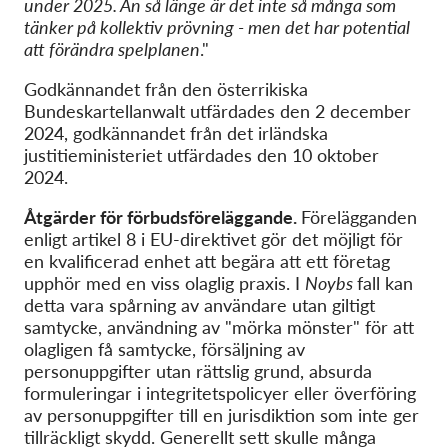
under 2025. Än så länge är det inte så många som
tänker på kollektiv prövning - men det har potential
att förändra spelplanen
."
Godkännandet från den österrikiska
Bundeskartellanwalt utfärdades den 2 december
2024, godkännandet från det irländska
justitieministeriet utfärdades den 10 oktober
2024.
Åtgärder för förbudsföreläggande.
Förelägganden
enligt artikel 8 i EU-direktivet gör det möjligt för
en kvalificerad enhet att begära att ett företag
upphör med en viss olaglig praxis. I
Noybs
fall kan
detta vara spårning av användare utan giltigt
samtycke, användning av "mörka mönster" för att
olagligen få samtycke, försäljning av
personuppgifter utan rättslig grund, absurda
formuleringar i integritetspolicyer eller överföring
av personuppgifter till en jurisdiktion som inte ger
tillräckligt skydd. Generellt sett skulle många