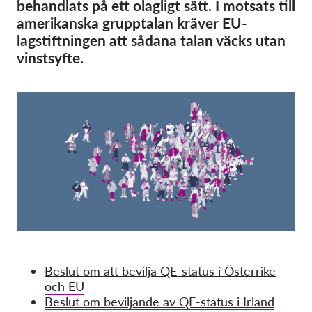
OnionShare
behandlats på ett olagligt sätt. I motsats till
amerikanska grupptalan kräver EU-
Media
lagstiftningen att sådana talan väcks utan
Contact
vinstsyfte.
GDPRhub
Beslut om att bevilja QE-status i Österrike
och EU
Beslut om beviljande av QE-status i Irland