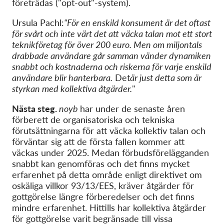
företrädas ("opt-out"-system).
Ursula Pachl:
"För en enskild konsument är det oftast
för svårt och inte värt det att väcka talan mot ett stort
teknikföretag för över 200 euro. Men om miljontals
drabbade användare går samman vänder dynamiken
snabbt och kostnaderna och riskerna för varje enskild
användare blir hanterbara.
Det
är just detta som är
styrkan med kollektiva åtgärder.
"
Nästa steg.
noyb
har under de senaste åren
förberett de organisatoriska och tekniska
förutsättningarna för att väcka kollektiv talan och
förväntar sig att de första fallen kommer att
väckas under 2025. Medan förbudsförelägganden
snabbt kan genomföras och det finns mycket
erfarenhet på detta område enligt direktivet om
oskäliga villkor 93/13/EES, kräver åtgärder för
gottgörelse längre förberedelser och det finns
mindre erfarenhet. Hittills har kollektiva åtgärder
för gottgörelse varit begränsade till vissa