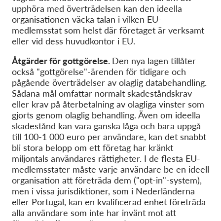
upphöra med överträdelsen kan den ideella
organisationen väcka talan i vilken EU-
medlemsstat som helst där företaget är verksamt
eller vid dess huvudkontor i EU.
Åtgärder för gottgörelse.
Den nya lagen tillåter
också "gottgörelse"-ärenden för tidigare och
pågående överträdelser av olaglig databehandling.
Sådana mål omfattar normalt skadeståndskrav
eller krav på återbetalning av olagliga vinster som
gjorts genom olaglig behandling. Även om ideella
skadestånd kan vara ganska låga och bara uppgå
till 100-1 000 euro per användare, kan det snabbt
bli stora belopp om ett företag har kränkt
miljontals användares rättigheter. I de flesta EU-
medlemsstater måste varje användare be en ideell
organisation att företräda dem ("opt-in"-system),
men i vissa jurisdiktioner, som i Nederländerna
eller Portugal, kan en kvalificerad enhet företräda
alla användare som inte har invänt mot att