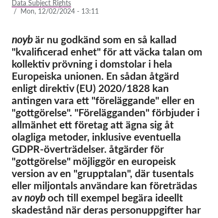
Data Subject Rights
/
Mon, 12/02/2024 - 13:11
Membership
Donations
noyb
är nu godkänd som en så kallad
"kvalificerad enhet" för att väcka talan om
Sponsorship
kollektiv prövning i domstolar i hela
Tax deductability
Europeiska unionen. En sådan åtgärd
enligt direktiv (EU) 2020/1828 kan
Member Login
antingen vara ett "föreläggande" eller en
"gottgörelse". "Förelägganden" förbjuder i
About us
allmänhet ett företag att ägna sig åt
olagliga metoder, inklusive eventuella
Team
GDPR-överträdelser. åtgärder för
Annual Reports
"gottgörelse" möjliggör en europeisk
FAQs
version av en "grupptalan", där tusentals
eller miljontals användare kan företrädas
Jobs
av
noyb
och till exempel begära ideellt
Collective Redress
skadestånd när deras personuppgifter har