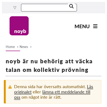
Skip
to
main
content
MENU
Main
Nyheter
navigation
Home
News
Our work
Breadcrumb
Projects
noyb är nu behörig att väcka
Cases by DPA
talan om kollektiv prövning
Cases by Company
Reports & Resources
Denna sida har översatts automatiskt.
Läs
originalet
eller
lämna ett meddelande till
oss
om något inte är rätt.
Exercise your rights!
Support us!