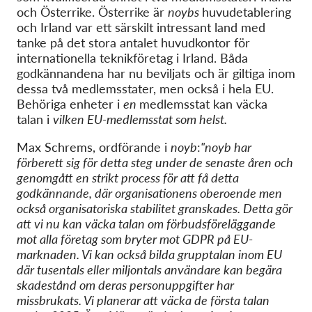
och Österrike. Österrike är
noybs
huvudetablering
och Irland var ett särskilt intressant land med
tanke på det stora antalet huvudkontor för
internationella teknikföretag i Irland. Båda
godkännandena har nu beviljats och är giltiga inom
dessa två medlemsstater, men också i hela EU.
Behöriga enheter i
en
medlemsstat kan väcka
talan i
vilken EU-medlemsstat som helst.
Max Schrems, ordförande i
noyb
:
"noyb har
förberett sig för detta steg under de senaste åren och
genomgått en strikt process för att få detta
godkännande, där organisationens oberoende men
också organisatoriska stabilitet granskades. Detta gör
att vi nu kan väcka talan om förbudsföreläggande
mot alla företag som bryter mot GDPR på EU-
marknaden. Vi kan också bilda grupptalan inom EU
där tusentals eller miljontals användare kan begära
skadestånd om deras personuppgifter har
missbrukats. Vi planerar att väcka de första talan