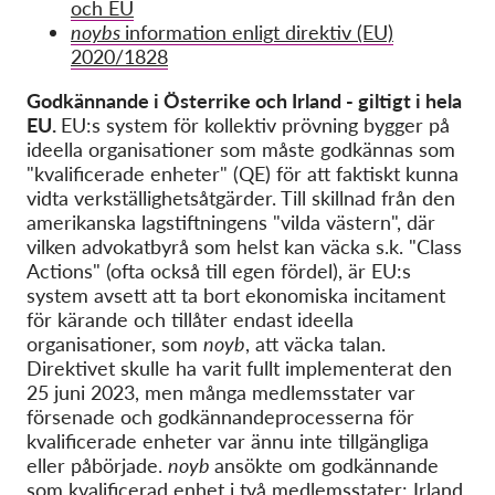
och EU
noybs
information enligt direktiv (EU)
2020/1828
Godkännande i Österrike och Irland - giltigt i hela
EU.
EU:s system för kollektiv prövning bygger på
ideella organisationer som måste godkännas som
"kvalificerade enheter" (QE) för att faktiskt kunna
vidta verkställighetsåtgärder. Till skillnad från den
amerikanska lagstiftningens "vilda västern", där
vilken advokatbyrå som helst kan väcka s.k. "Class
Actions" (ofta också till egen fördel), är EU:s
system avsett att ta bort ekonomiska incitament
för kärande och tillåter endast ideella
organisationer, som
noyb
, att väcka talan.
Direktivet skulle ha varit fullt implementerat den
25 juni 2023, men många medlemsstater var
försenade och godkännandeprocesserna för
kvalificerade enheter var ännu inte tillgängliga
eller påbörjade.
noyb
ansökte om godkännande
som kvalificerad enhet i två medlemsstater: Irland