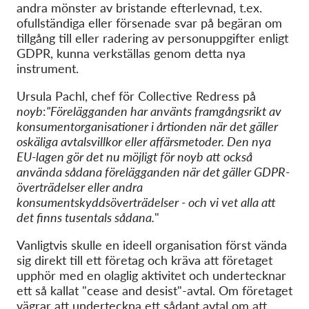
andra mönster av bristande efterlevnad, t.ex.
ofullständiga eller försenade svar på begäran om
tillgång till eller radering av personuppgifter enligt
GDPR, kunna verkställas genom detta nya
instrument.
Ursula Pachl, chef för Collective Redress på
noyb
:
"Förelägganden har använts framgångsrikt av
konsumentorganisationer i årtionden när det gäller
oskäliga avtalsvillkor eller affärsmetoder. Den nya
EU-lagen gör det nu möjligt för noyb att också
använda sådana förelägganden när det gäller GDPR-
överträdelser eller andra
konsumentskyddsöverträdelser - och vi vet alla att
det finns tusentals sådana.
"
Vanligtvis skulle en ideell organisation först vända
sig direkt till ett företag och kräva att företaget
upphör med en olaglig aktivitet och undertecknar
ett så kallat "cease and desist"-avtal. Om företaget
vägrar att underteckna ett sådant avtal om att