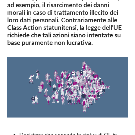
OnionShare
ad esempio, il risarcimento dei danni
morali in caso di trattamento illecito dei
Media
loro dati personali. Contrariamente alle
Contatti
Class Action statunitensi, la legge dell'UE
richiede che tali azioni siano intentate su
GDPRhub
base puramente non lucrativa.
Decisione che concede lo status di QE in