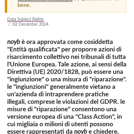
bene.
Iscrizione
Data Subject Rights
Donazioni
/
02 December 2024
Sponsorizzazione
noyb
è ora approvata come cosiddetta
Tax deductability
"Entità qualificata" per proporre azioni di
Area riservata
risarcimento collettivo nei tribunali di tutta
l'Unione Europea. Tale azione, ai sensi della
Direttiva (UE) 2020/1828, può essere una
Su di noi
"ingiunzione" o una misura di "riparazione".
Team
le "ingiunzioni" generalmente vietano a
un'azienda di intraprendere pratiche
Rapporti annuali
illegali, comprese le violazioni del GDPR. le
FAQs
misure di "riparazione" consentono una
Lavora con noi
versione europea di una "Class Action", in
cui migliaia o milioni di utenti possono
Azioni rappresentative
essere rappresentati da
noyb
e chiedere,