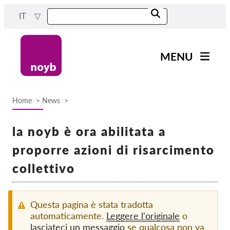
Skip
IT
to
main
content
MENU
Main
Novità
navigation
Home
News
Il nostro lavoro
Breadcrumb
Progetti
la noyb è ora abilitata a
Casi per DPA
proporre azioni di risarcimento
Tutti i casi
collettivo
Reports & Resources
Questa pagina è stata tradotta
Exercise your rights!
automaticamente.
Leggere l'originale
o
lasciateci un messaggio
se qualcosa non va
Sostienici!