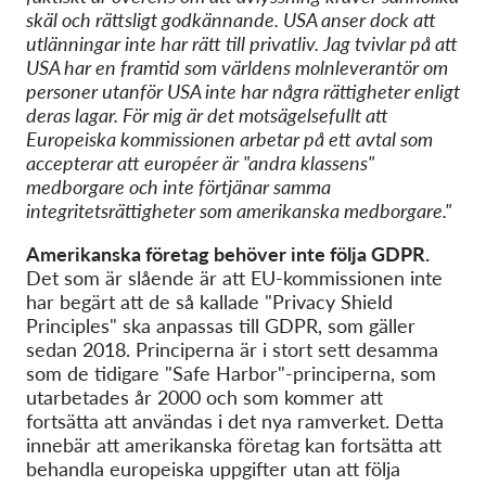
skäl och rättsligt godkännande. USA anser dock att
utlänningar inte har rätt till privatliv. Jag tvivlar på att
USA har en framtid som världens molnleverantör om
personer utanför USA inte har några rättigheter enligt
deras lagar. För mig är det
motsägelsefullt
att
Europeiska kommissionen arbetar på ett avtal som
accepterar att européer är "andra klassens"
medborgare och inte förtjänar samma
integritetsrättigheter som amerikanska medborgare."
Amerikanska företag behöver inte följa GDPR.
Det som är slående är att EU-kommissionen inte
har begärt att de så kallade "Privacy Shield
Principles" ska anpassas till GDPR, som gäller
sedan 2018. Principerna är i stort sett desamma
som de tidigare "Safe Harbor"-principerna, som
utarbetades år 2000 och som kommer att
fortsätta att användas i det nya ramverket. Detta
innebär att amerikanska företag kan fortsätta att
behandla europeiska uppgifter utan att följa