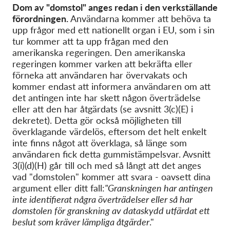
Dom av "domstol" anges redan i den verkställande
förordningen.
Användarna kommer att behöva ta
upp frågor med ett nationellt organ i EU, som i sin
tur kommer att ta upp frågan med den
amerikanska regeringen. Den amerikanska
regeringen kommer varken att bekräfta eller
förneka att användaren har övervakats och
kommer endast att informera användaren om att
det antingen inte har skett någon överträdelse
eller att den har åtgärdats (se avsnitt 3(c)(E) i
dekretet). Detta gör också möjligheten till
överklagande värdelös, eftersom det helt enkelt
inte finns något att överklaga, så länge som
användaren fick detta gummistämpelsvar. Avsnitt
3(i)(d)(H) går till och med så långt att det anges
vad "domstolen" kommer att svara - oavsett dina
argument eller ditt fall:
"Granskningen har antingen
inte identifierat några överträdelser eller så har
domstolen för granskning av dataskydd utfärdat ett
beslut som kräver lämpliga åtgärder
."