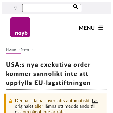
Skip
to
main
content
MENU
Main
Nyheter
navigation
Home
News
Our work
Breadcrumb
Projects
USA:s nya exekutiva order
Cases by DPA
kommer sannolikt inte att
Cases by Company
uppfylla EU-lagstiftningen
Reports & Resources
Denna sida har översatts automatiskt.
Läs
Exercise your rights!
originalet
eller
lämna ett meddelande till
oss
om något inte är rätt.
Support us!