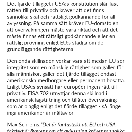
Det fjärde tillägget i USA:s konstitution slår fast
rätten till privatliv och kräver att det finns
sannolika skäl och rättsligt godkännande för all
avlyssning. På samma sätt kräver EU-domstolen
att övervakningen måste vara riktad och att det
måste finnas ett rättsligt godkännande eller en
rättslig prövning enligt EU:s stadga om de
grundläggande rättigheterna.
Den enda skillnaden verkar vara att medan EU ser
integritet som en mänsklig rättighet som gäller för
alla människor, gäller det fjärde tillägget endast
amerikanska medborgare eller permanent bosatta.
Enligt USA:s synsätt har européer ingen rätt till
privatliv. FISA 702 utnyttjar denna skillnad i
amerikansk lagstiftning och tillåter övervakning
som är olaglig enligt det fjärde tillägget - så länge
inga amerikaner är måltavlor.
Max Schrems:
"Det är fantastiskt att EU och USA
faktiskt är överens om att avlyssning kräver sannolika