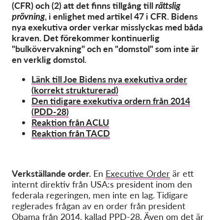
(CFR) och (2) att det finns tillgång till
rättslig
prövning
, i enlighet med artikel 47 i CFR. Bidens
nya exekutiva order verkar misslyckas med båda
kraven. Det förekommer kontinuerlig
"bulkövervakning" och en "domstol" som inte är
en verklig domstol.
Länk till Joe Bidens nya exekutiva order
(korrekt strukturerad)
Den tidigare exekutiva ordern från 2014
(PDD-28)
Reaktion från ACLU
Reaktion från TACD
Verkställande order.
En
Executive Order
är ett
internt direktiv från USA:s president inom den
federala regeringen, men inte en lag. Tidigare
reglerades frågan av en order från president
Obama från 2014, kallad
PPD-28
. Även om det är