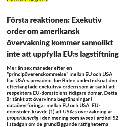
OnionShare
Media
Första reaktionen: Exekutiv
Contact
order om amerikansk
GDPRhub
övervakning kommer sannolikt
inte att uppfylla EU:s lagstiftning
Mer än sex månader efter en
"principöverenskommelse" mellan EU och USA
har USA:s president Joe Biden undertecknat den
efterlängtade exekutiva ordern som är tänkt att
respektera EU-domstolens tidigare domar. Detta
är tänkt att övervinna begränsningar i
dataöverföringar mellan EU och USA. EU-
domstolen krävde (1) att USA:s övervakning är
proportionerlig
i den mening som avses i artikel 52
i stadgan om de grundläggande rättigheterna