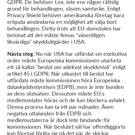
GDPR. De behöver t.ex. inte ens någon rättslig
grund för behandlingen, såsom samtycke. Enligt
Privacy Shield behöver amerikanska företag bara
erbjuda användarna en möjlighet att välja bort
behandlingen. Detta trots att EU-domstolen har
betonat att det måste finnas "väsentligen
likvärdiga" skyddsåtgärder i USA.
Nästa steg.
Nu när USA har utfärdat sin exekutiva
order måste Europeiska kommissionen utarbeta
ett så kallat "beslut om adekvat skyddsnivå" enligt
artikel 45 i GDPR. När utkastet till beslut har
utfärdats måste kommissionen höra Europeiska
dataskyddsstyrelsen (EDPB), men är inte bunden
av dess slutsatser. Dessutom måste EU:s
medlemsstater höras och de kan blockera avtalet.
Denna process kan ta ett par månader. Även
negativa uttalanden från EDPB och
medlemsstaterna är dock inte bindande för
kommissionen. När beslutet väl har offentliggjorts
kan företag förlita sig på det när de skickar