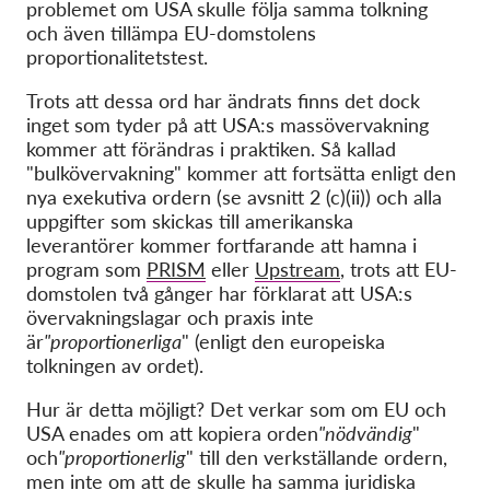
problemet om USA skulle följa samma tolkning
och även tillämpa EU-domstolens
proportionalitetstest.
Trots att dessa ord har ändrats
finns det
dock
inget som tyder på att USA:s massövervakning
kommer att förändras i praktiken
. Så kallad
"bulkövervakning" kommer att fortsätta enligt den
nya exekutiva ordern (se avsnitt 2 (c)(ii)) och alla
uppgifter som skickas till amerikanska
leverantörer kommer fortfarande att hamna i
program som
PRISM
eller
Upstream
, trots att EU-
domstolen två gånger har förklarat att USA:s
övervakningslagar och praxis inte
är
"proportionerliga
" (enligt den europeiska
tolkningen av ordet).
Hur är detta möjligt? Det verkar som om EU och
USA enades om att kopiera orden
"nödvändig
"
och
"proportionerlig
" till den verkställande ordern,
men inte om att de skulle ha samma juridiska