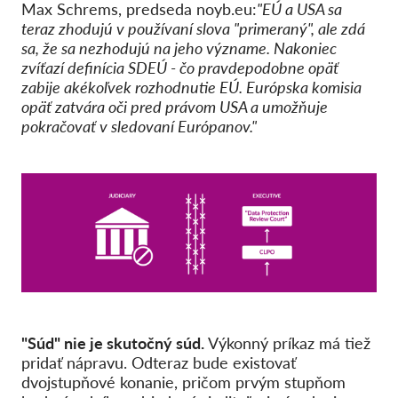
Max Schrems, predseda noyb.eu:
"EÚ a USA sa
teraz zhodujú v používaní slova "primeraný", ale zdá
sa, že sa nezhodujú na jeho význame. Nakoniec
zvíťazí definícia SDEÚ - čo pravdepodobne opäť
zabije akékoľvek rozhodnutie EÚ. Európska komisia
opäť zatvára oči pred právom USA a umožňuje
pokračovať v sledovaní Európanov."
"Súd" nie je skutočný súd.
Výkonný príkaz má tiež
pridať nápravu. Odteraz bude existovať
dvojstupňové konanie, pričom prvým stupňom