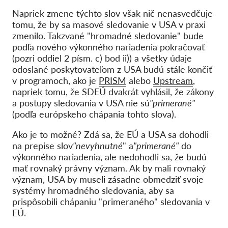
Napriek zmene týchto slov však
nič nenasvedčuje
tomu, že by sa masové sledovanie v USA v praxi
zmenilo
. Takzvané "hromadné sledovanie" bude
podľa nového výkonného nariadenia pokračovať
(pozri oddiel 2 písm. c) bod ii)) a všetky údaje
odoslané poskytovateľom z USA budú stále končiť
v programoch, ako je
PRISM
alebo
Upstream
,
napriek tomu, že SDEÚ dvakrát vyhlásil, že zákony
a postupy sledovania v USA nie sú
"primerané"
(podľa európskeho chápania tohto slova).
Ako je to možné? Zdá sa, že EÚ a USA sa dohodli
na prepise slov
"nevyhnutné
" a
"primerané"
do
výkonného nariadenia, ale nedohodli sa, že budú
mať rovnaký právny význam. Ak by mali rovnaký
význam, USA by museli zásadne obmedziť svoje
systémy hromadného sledovania, aby sa
prispôsobili chápaniu "primeraného" sledovania v
EÚ.