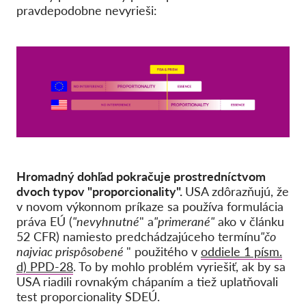
pravdepodobne nevyrieši:
Hromadný dohľad pokračuje prostredníctvom
dvoch typov "proporcionality".
USA zdôrazňujú, že
v novom výkonnom príkaze sa používa formulácia
práva EÚ (
"nevyhnutné
" a
"primerané"
ako v článku
52 CFR) namiesto predchádzajúceho termínu
"čo
najviac prispôsobené
" použitého v
oddiele 1 písm.
d) PPD-28
. To by mohlo problém vyriešiť, ak by sa
USA riadili rovnakým chápaním a tiež uplatňovali
test proporcionality SDEÚ.