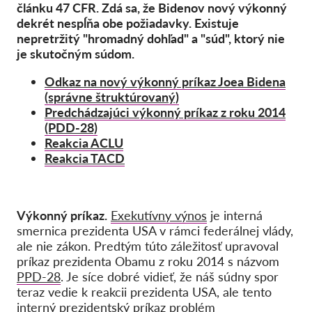
článku 47 CFR. Zdá sa, že Bidenov nový výkonný
dekrét nespĺňa obe požiadavky. Existuje
nepretržitý "hromadný dohľad" a "súd", ktorý nie
je skutočným súdom.
Odkaz na nový výkonný príkaz Joea Bidena
(správne štruktúrovaný)
Predchádzajúci výkonný príkaz z roku 2014
(PDD-28)
Reakcia ACLU
Reakcia TACD
Výkonný príkaz.
Exekutívny výnos
je interná
smernica prezidenta USA v rámci federálnej vlády,
ale nie zákon. Predtým túto záležitosť upravoval
príkaz prezidenta Obamu z roku 2014 s názvom
PPD-28
. Je síce dobré vidieť, že náš súdny spor
teraz vedie k reakcii prezidenta USA, ale tento
interný prezidentský príkaz problém