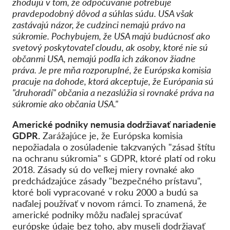
zhodujú v tom, že odpočúvanie potrebuje
pravdepodobný dôvod a súhlas súdu. USA však
zastávajú názor, že cudzinci nemajú právo na
súkromie. Pochybujem, že USA majú budúcnosť ako
svetový poskytovateľ cloudu, ak osoby, ktoré nie sú
občanmi USA, nemajú podľa ich zákonov žiadne
práva. Je pre mňa
rozporuplné,
že Európska komisia
pracuje na dohode, ktorá akceptuje, že Európania sú
"druhoradí" občania a nezaslúžia si rovnaké práva na
súkromie ako občania USA."
Americké podniky nemusia dodržiavať nariadenie
GDPR.
Zarážajúce je, že Európska komisia
nepožiadala o zosúladenie takzvaných "zásad štítu
na ochranu súkromia" s GDPR, ktoré platí od roku
2018. Zásady sú do veľkej miery rovnaké ako
predchádzajúce zásady "bezpečného prístavu",
ktoré boli vypracované v roku 2000 a budú sa
naďalej používať v novom rámci. To znamená, že
americké podniky môžu naďalej spracúvať
európske údaje bez toho, aby museli dodržiavať