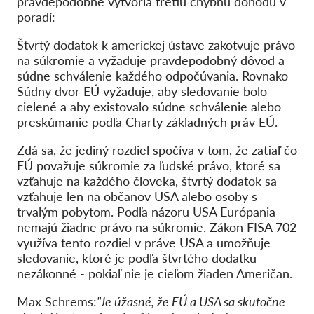
pravdepodobne vytvoria tretiu chybnú dohodu v
poradí:
Štvrtý dodatok k americkej ústave zakotvuje právo
na súkromie a vyžaduje pravdepodobný dôvod a
súdne schválenie každého odpočúvania. Rovnako
Súdny dvor EÚ vyžaduje, aby sledovanie bolo
cielené a aby existovalo súdne schválenie alebo
preskúmanie podľa Charty základných práv EÚ.
Zdá sa, že jediný rozdiel spočíva v tom, že zatiaľ čo
EÚ považuje súkromie za ľudské právo, ktoré sa
vzťahuje na každého človeka, štvrtý dodatok sa
vzťahuje len na občanov USA alebo osoby s
trvalým pobytom. Podľa názoru USA Európania
nemajú žiadne právo na súkromie. Zákon FISA 702
využíva tento rozdiel v práve USA a umožňuje
sledovanie, ktoré je podľa štvrtého dodatku
nezákonné - pokiaľ nie je cieľom žiaden Američan.
Max Schrems:
"Je úžasné, že EÚ a USA sa skutočne