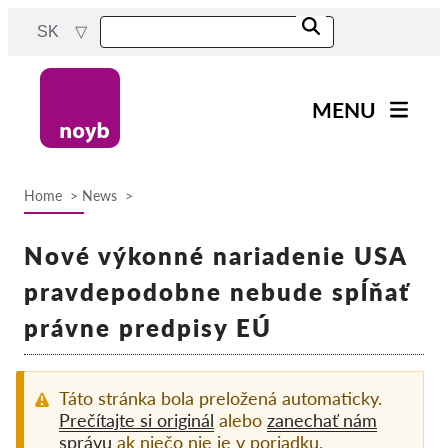
Skip
SK
to
main
content
MENU
Main
Novinky
navigation
Home
News
Naša práca
Breadcrumb
Projekty
Nové výkonné nariadenie USA
Rozhodnutia dozorných
pravdepodobne nebude spĺňať
orgánov
právne predpisy EÚ
Rozhodnutia pre jednotlivé
spoločnosti
Reports & Resources
Táto stránka bola preložená automaticky.
Prečítajte si originál
alebo
zanechať nám
správu
ak niečo nie je v poriadku.
Exercise your rights!