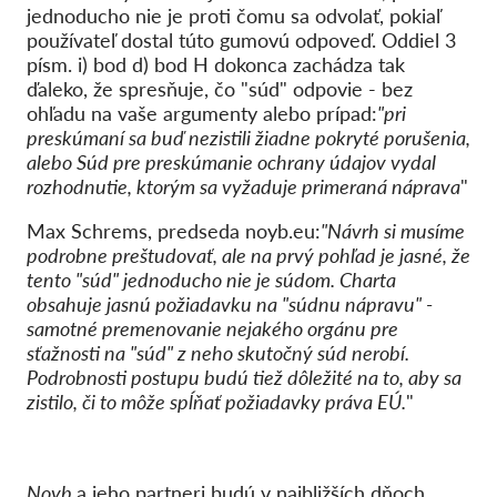
jednoducho nie je proti čomu sa odvolať, pokiaľ
používateľ dostal túto gumovú odpoveď. Oddiel 3
písm. i) bod d) bod H dokonca zachádza tak
ďaleko, že spresňuje, čo "súd" odpovie - bez
ohľadu na vaše argumenty alebo prípad:
"pri
preskúmaní sa buď nezistili žiadne pokryté porušenia,
alebo Súd pre preskúmanie ochrany údajov vydal
rozhodnutie, ktorým sa vyžaduje primeraná náprava
"
Max Schrems, predseda noyb.eu:
"Návrh si musíme
podrobne preštudovať, ale na prvý pohľad je jasné, že
tento "súd" jednoducho nie je súdom. Charta
obsahuje jasnú požiadavku na "súdnu nápravu" -
samotné premenovanie nejakého orgánu pre
sťažnosti na "súd" z neho skutočný súd nerobí
.
Podrobnosti postupu budú tiež dôležité na to, aby sa
zistilo, či to môže spĺňať požiadavky práva EÚ.
"
Noyb
a jeho partneri budú v najbližších dňoch