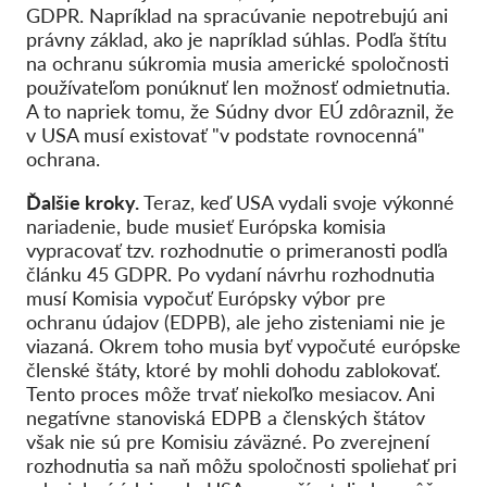
GDPR. Napríklad na spracúvanie nepotrebujú ani
právny základ, ako je napríklad súhlas. Podľa štítu
na ochranu súkromia musia americké spoločnosti
používateľom ponúknuť len možnosť odmietnutia.
A to napriek tomu, že Súdny dvor EÚ zdôraznil, že
v USA musí existovať "v podstate rovnocenná"
ochrana.
Ďalšie kroky.
Teraz, keď USA vydali svoje výkonné
nariadenie, bude musieť Európska komisia
vypracovať tzv. rozhodnutie o primeranosti podľa
článku 45 GDPR. Po vydaní návrhu rozhodnutia
musí Komisia vypočuť Európsky výbor pre
ochranu údajov (EDPB), ale jeho zisteniami nie je
viazaná. Okrem toho musia byť vypočuté európske
členské štáty, ktoré by mohli dohodu zablokovať.
Tento proces môže trvať niekoľko mesiacov. Ani
negatívne stanoviská EDPB a členských štátov
však nie sú pre Komisiu záväzné. Po zverejnení
rozhodnutia sa naň môžu spoločnosti spoliehať pri