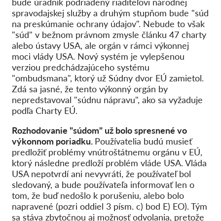
bude úradník podriadený riaditeľovi národnej
spravodajskej služby a druhým stupňom bude "súd
na preskúmanie ochrany údajov". Nebude to však
"súd" v bežnom právnom zmysle článku 47 charty
alebo ústavy USA, ale orgán v rámci výkonnej
moci vlády USA. Nový systém je vylepšenou
verziou predchádzajúceho systému
"ombudsmana", ktorý už Súdny dvor EÚ zamietol.
Zdá sa jasné, že tento výkonný orgán by
nepredstavoval "súdnu nápravu", ako sa vyžaduje
podľa Charty EÚ.
Rozhodovanie "súdom" už bolo spresnené vo
výkonnom poriadku.
Používatelia budú musieť
predložiť problémy vnútroštátnemu orgánu v EÚ,
ktorý následne predloží problém vláde USA. Vláda
USA nepotvrdí ani nevyvráti, že používateľ bol
sledovaný, a bude používateľa informovať len o
tom, že buď nedošlo k porušeniu, alebo bolo
napravené (pozri oddiel 3 písm. c) bod E) EO). Tým
sa stáva zbytočnou aj možnosť odvolania, pretože