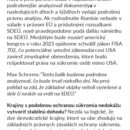
podrobnejšie analyzovať dokumenty
a
v
nasledujúcich dňoch a týždňoch vydajú podrobnú
právnu analýzu. Ak rozhodnutie Komisie nebude v
súlade s právom EÚ a príslušnými rozsudkami
SDEÚ,
noyb
pravdepodobne podá ďalšiu námietku
na SDEÚ. Medzitým bude musieť americký
kongres v roku 2023 opätovne schváliť zákon FISA
702, čo potenciálne umožní zákonodarcovi USA
zaviesť zmysluplné obmedzenia, ktoré budú
rešpektovať práva na súkromie osôb mimo USA.
Max Schrems:
"Tento balík budeme podrobne
analyzovať, čo bude trvať niekoľko dní. Na prvý
pohľad sa zdá, že základné otázky neboli vyriešené a
skôr či neskôr sa vráti na SDEÚ
."
Krajiny s podobnou ochranou súkromia nedokážu
vytvoriť stabilnú dohodu?
Nezdá sa logické, že
dve demokratické krajiny, ktoré sa obe zhodujú na
základných právnych zásadách ochrany súkromia,