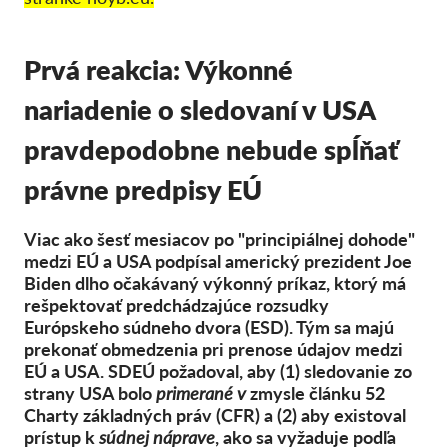
Kolektívna žaloba
OnionShare
Prvá reakcia: Výkonné
Média
nariadenie o sledovaní v USA
Kontakt
pravdepodobne nebude spĺňať
GDPRhub
právne predpisy EÚ
Viac ako šesť mesiacov po "principiálnej dohode"
medzi EÚ a USA podpísal americký prezident Joe
Biden dlho očakávaný výkonný príkaz, ktorý má
rešpektovať predchádzajúce rozsudky
Európskeho súdneho dvora (ESD). Tým sa majú
prekonať obmedzenia pri prenose údajov medzi
EÚ a USA. SDEÚ požadoval, aby (1) sledovanie zo
strany USA bolo
primerané v
zmysle článku 52
Charty základných práv (CFR) a (2) aby existoval
prístup k
súdnej náprave
, ako sa vyžaduje podľa