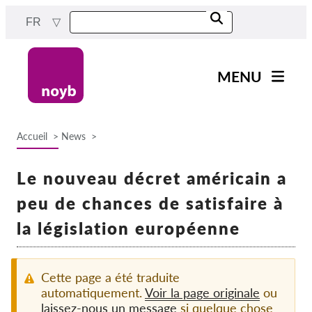
Skip
FR
to
main
content
MENU
Main
Actualités
navigation
Accueil
News
Notre travail
Breadcrumb
Projets
Le nouveau décret américain a
Cas par DPA
peu de chances de satisfaire à
Tous les cas
la législation européenne
Reports & Resources
Cette page a été traduite
Exercise your rights!
automatiquement.
Voir la page originale
ou
laissez-nous un message
si quelque chose
Soutenez-nous !