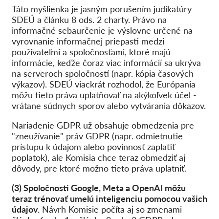
Táto myšlienka je jasným porušením judikatúry
SDEÚ a článku 8 ods. 2 charty. Právo na
informačné sebaurčenie je výslovne určené na
vyrovnanie informačnej priepasti medzi
používateľmi a spoločnosťami, ktoré majú
informácie, keďže čoraz viac informácií sa ukrýva
na serveroch spoločností (napr. kópia časových
výkazov). SDEÚ viackrát rozhodol, že Európania
môžu tieto práva uplatňovať na akýkoľvek účel -
vrátane súdnych sporov alebo vytvárania dôkazov.
Nariadenie GDPR už obsahuje obmedzenia pre
"zneužívanie" práv GDPR (napr. odmietnutie
prístupu k údajom alebo povinnosť zaplatiť
poplatok), ale Komisia chce teraz obmedziť aj
dôvody, pre ktoré možno tieto práva uplatniť.
(3) Spoločnosti Google, Meta a OpenAI môžu
teraz trénovať umelú inteligenciu pomocou vašich
údajov.
Návrh Komisie počíta aj so zmenami