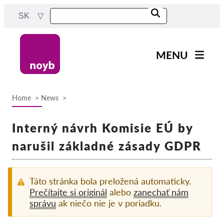
Skip
SK
to
main
content
MENU
Main
Novinky
navigation
Home
News
Naša práca
Breadcrumb
Projekty
Interný návrh Komisie EÚ by
Rozhodnutia dozorných
narušil základné zásady GDPR
orgánov
Rozhodnutia pre jednotlivé
spoločnosti
Táto stránka bola preložená automaticky.
Prečítajte si originál
alebo
zanechať nám
Reports & Resources
správu
ak niečo nie je v poriadku.
Exercise your rights!