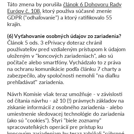
Táto zmena by porušila
článok 6 Dohovoru Rady
Európy č. 108,
ktorý používa súčasné znenie
GDPR ("odhaľovanie") a ktorý ratifikovalo 55
krajín.
(6) Vyťahovanie osobných údajov zo zariadenia?
Článok 5 ods. 3 ePrivacy doteraz chránil
používateľov pred vzdialeným prístupom k údajom
uloženým v "koncových zariadeniach", ako sú
počítače alebo smartfóny. Vychádzalo to z práva
na ochranu komunikácie podľa článku 7 charty a
zabezpečilo, aby spoločnosti nemohli "na diaľku
prehľadávať" zariadenia.
Návrh Komisie však teraz umožňuje - v závislosti
od čítania návrhu - až 10 (!) právnych základov na
získanie informácií z osobného zariadenia - alebo
umiestnenie sledovacej technológie do zariadenia
(ako sú "cookies"). Štyri "biele zoznamy"
spracovateľských operácií pre prístup ku
koncovým zariadeniam by teraz zahŕňali "súhrnné