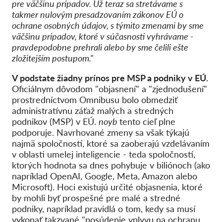
pre väčšinu prípadov. Už teraz sa stretávame s
takmer nulovým presadzovaním zákonov EÚ o
ochrane osobných údajov, s týmito zmenami by sme
väčšinu prípadov, ktoré v súčasnosti vyhrávame -
pravdepodobne prehrali alebo by sme čelili ešte
zložitejším postupom."
V podstate žiadny prínos pre MSP a podniky v EÚ.
Oficiálnym dôvodom "objasnení" a "zjednodušení"
prostredníctvom Omnibusu bolo obmedziť
administratívnu záťaž malých a stredných
podnikov (MSP) v EÚ.
noyb
tento cieľ plne
podporuje. Navrhované zmeny sa však týkajú
najmä spoločností, ktoré sa zaoberajú vzdelávaním
v oblasti umelej inteligencie - teda spoločností,
ktorých hodnota sa dnes pohybuje v biliónoch (ako
napríklad OpenAI, Google, Meta, Amazon alebo
Microsoft). Hoci existujú určité objasnenia, ktoré
by mohli byť prospešné pre malé a stredné
podniky, napríklad pravidlá o tom, kedy sa musí
vykonať takzvané "posúdenie vplyvu na ochranu