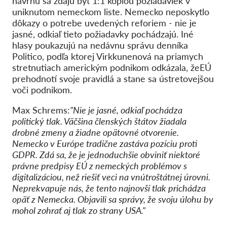
návrhu sa zdajú byť 1:1 kópiou požiadaviek v
uniknutom nemeckom liste. Nemecko neposkytlo
dôkazy o potrebe uvedených reforiem - nie je
jasné, odkiaľ tieto požiadavky pochádzajú. Iné
hlasy poukazujú na nedávnu správu denníka
Politico, podľa ktorej Virkkunenová na priamych
stretnutiach americkým podnikom odkázala, že
EÚ
prehodnotí svoje pravidlá a stane sa ústretovejšou
voči podnikom.
Max Schrems:
"Nie je jasné, odkiaľ pochádza
politický tlak. Väčšina členských štátov žiadala
drobné zmeny a žiadne opätovné otvorenie.
Nemecko v Európe tradične zastáva pozíciu proti
GDPR. Zdá sa, že je jednoduchšie obviniť niektoré
právne predpisy EÚ z nemeckých problémov s
digitalizáciou, než riešiť veci na vnútroštátnej úrovni.
Neprekvapuje nás, že tento najnovší tlak prichádza
opäť z Nemecka. Objavili sa správy, že svoju úlohu by
mohol zohrať aj tlak zo strany USA."