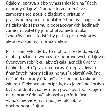
údajom, oprava alebo vymazanie) len na "účely
ochrany údajov". Naopak to znamená, že ak
zamestnanec použije žiadosť o prístup v
pracovnom spore o neplatené hodiny - napríklad
na získanie záznamu o odpracovaných hodinách -
zamestnávateľ by ju mohol zamietnuť ako
"zneužívajúcu". To isté by platilo pre novinárov
alebo výskumných pracovníkov.
Pri širšom výklade by to mohlo ísť ešte ďalej. Ak
osoba požiada o vymazanie nepravdivých údajov o
úverovom rebríčku, aby získala lacnejší úver v
banke, takéto "právo na opravu" nepravdivých
finančných informácií sa nemusí uplatniť výlučne
na "účel ochrany údajov", ale z hospodárskeho
záujmu. Dokonca ani prípady, ako je známe "právo
byť zabudnutý", sa nemusia považovať za "záujem
na ochrane údajov", ak osoba požadujúca
vymazanie verejných údajov tak robí v
obchodnom záujme.