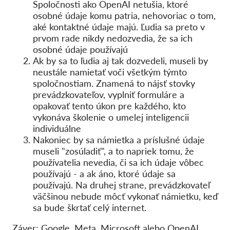
Spoločnosti ako OpenAI netušia, ktoré
osobné údaje komu patria, nehovoriac o tom,
aké kontaktné údaje majú. Ľudia sa preto v
prvom rade nikdy nedozvedia, že sa ich
osobné údaje používajú
Ak by sa to ľudia aj tak dozvedeli, museli by
neustále namietať voči všetkým týmto
spoločnostiam. Znamená to nájsť stovky
prevádzkovateľov, vyplniť formuláre a
opakovať tento úkon pre každého, kto
vykonáva školenie o umelej inteligencii
individuálne
Nakoniec by sa námietka a príslušné údaje
museli "zosúladiť", a to napriek tomu, že
používatelia nevedia, či sa ich údaje vôbec
používajú - a ak áno, ktoré údaje sa
používajú. Na druhej strane, prevádzkovateľ
väčšinou nebude môcť vykonať námietku, keď
sa bude škrtať celý internet.
Záver: Google, Meta, Microsoft alebo OpenAI