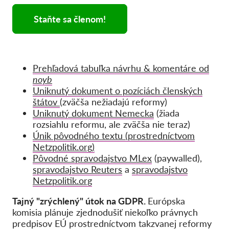
Staňte sa členom!
Prehľadová tabuľka návrhu & komentáre od
noyb
Uniknutý dokument o pozíciách členských
štátov
(zväčša nežiadajú reformy)
Uniknutý dokument Nemecka
(žiada
rozsiahlu reformu, ale zväčša nie teraz)
Únik pôvodného textu (prostredníctvom
Netzpolitik.org)
Pôvodné spravodajstvo MLex
(paywalled),
spravodajstvo Reuters
a
spravodajstvo
Netzpolitik.org
Tajný "zrýchlený" útok na GDPR.
Európska
komisia plánuje zjednodušiť niekoľko právnych
predpisov EÚ prostredníctvom takzvanej reformy