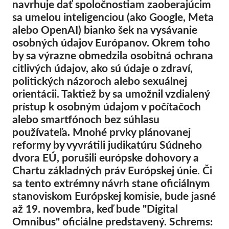
navrhuje dať spoločnostiam zaoberajúcim
Kolektívna žaloba
sa umelou inteligenciou (ako Google, Meta
OnionShare
alebo OpenAI) bianko šek na vysávanie
Média
osobných údajov Európanov. Okrem toho
by sa výrazne obmedzila osobitná ochrana
Kontakt
citlivých údajov, ako sú údaje o zdraví,
politických názoroch alebo sexuálnej
GDPRhub
orientácii. Taktiež by sa umožnil vzdialený
prístup k osobným údajom v počítačoch
alebo smartfónoch bez súhlasu
používateľa
.
Mnohé prvky plánovanej
reformy by vyvrátili judikatúru Súdneho
dvora EÚ, porušili európske dohovory a
Chartu základných práv Európskej únie. Či
sa tento extrémny návrh stane oficiálnym
stanoviskom Európskej komisie, bude jasné
až 19. novembra, keď bude "Digital
Omnibus" oficiálne predstavený. Schrems: