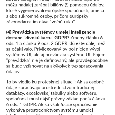
môžu naďalej zarábať bilióny (!) pomocou údajov,
ktoré vygenerovali európske spoločnosti, umelci
alebo súkromné osoby, pričom európsky
zákonodarca im dáva "voľnú ruku".
(4) Prevádzka systémov umelej inteligencie
dostane "divokú kartu" GDPR?
Zmeny článku 6
ods. 1 a článku 9 ods. 2 GDPR idú ešte ďalej, než
sa očakávalo. Privilegovaný by bol nielen vývoj
systémov UI, ale aj prevádzka systému UI. Pojem
"prevádzka" nie je definovaný, ale pravdepodobne
sa bude vzťahovať na akýkoľvek typ spracovania
údajov.
To by viedlo ku grotesknej situácii: Ak sa osobné
údaje spracúvajú prostredníctvom tradičnej
databázy, excelovskej tabuľky alebo softvéru,
spoločnosť musí nájsť právny základ podľa článku
6 ods. 1 GDPR. Ak sa však
to isté
spracúvanie
vykonáva prostredníctvom systému umelej