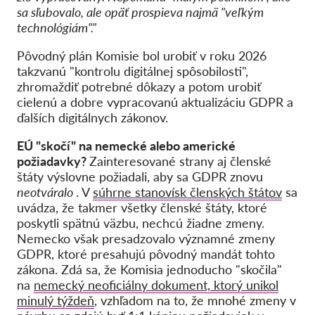
sa sľubovalo, ale opäť prospieva najmä "veľkým
technológiám"."
Pôvodný plán Komisie bol urobiť v roku 2026
takzvanú "kontrolu digitálnej spôsobilosti",
zhromaždiť potrebné dôkazy a potom urobiť
cielenú a dobre vypracovanú aktualizáciu GDPR a
ďalších digitálnych zákonov.
EÚ "skočí" na nemecké alebo americké
požiadavky?
Zainteresované strany aj členské
štáty výslovne požiadali, aby sa GDPR znovu
neotváralo
. V
súhrne stanovísk členských štátov
sa
uvádza, že takmer všetky členské štáty, ktoré
poskytli spätnú väzbu, nechcú žiadne zmeny.
Nemecko však presadzovalo významné zmeny
GDPR, ktoré presahujú pôvodný mandát tohto
zákona. Zdá sa, že Komisia jednoducho "skočila"
na
nemecký neoficiálny dokument, ktorý unikol
minulý týždeň
, vzhľadom na to, že mnohé zmeny v