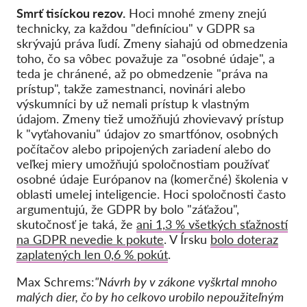
Smrť tisíckou rezov.
Hoci mnohé zmeny znejú
technicky, za každou "definíciou" v GDPR sa
skrývajú práva ľudí. Zmeny siahajú od obmedzenia
toho, čo sa vôbec považuje za "osobné údaje", a
teda je chránené, až po obmedzenie "práva na
prístup", takže zamestnanci, novinári alebo
výskumníci by už nemali prístup k vlastným
údajom. Zmeny tiež umožňujú zhovievavý prístup
k "vyťahovaniu" údajov zo smartfónov, osobných
počítačov alebo pripojených zariadení alebo do
veľkej miery umožňujú spoločnostiam používať
osobné údaje Európanov na (komerčné) školenia v
oblasti umelej inteligencie. Hoci spoločnosti často
argumentujú, že GDPR by bolo "záťažou",
skutočnosť je taká, že
ani 1,3 % všetkých sťažností
na GDPR nevedie k pokute
. V Írsku
bolo doteraz
zaplatených len 0,6 % pokút
.
Max Schrems:
"Návrh by v zákone vyškrtal mnoho
malých dier, čo by ho celkovo urobilo nepoužiteľným