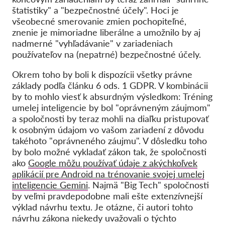
štatistiky" a "bezpečnostné účely". Hoci je
všeobecné smerovanie zmien pochopiteľné,
znenie je mimoriadne liberálne a umožnilo by aj
nadmerné "vyhľadávanie" v zariadeniach
používateľov na (nepatrné) bezpečnostné účely.
Okrem toho by boli k dispozícii všetky právne
základy podľa článku 6 ods. 1 GDPR. V kombinácii
by to mohlo viesť k absurdným výsledkom: Tréning
umelej inteligencie by bol "oprávneným záujmom"
a spoločnosti by teraz mohli na diaľku pristupovať
k osobným údajom vo vašom zariadení z dôvodu
takéhoto "oprávneného záujmu". V dôsledku toho
by bolo možné vykladať zákon tak, že spoločnosti
ako
Google môžu používať údaje z akýchkoľvek
aplikácií pre Android na trénovanie svojej umelej
inteligencie Gemini
. Najmä "Big Tech" spoločnosti
by veľmi pravdepodobne mali ešte extenzívnejší
výklad návrhu textu. Je otázne, či autori tohto
návrhu zákona niekedy uvažovali o týchto