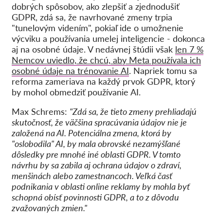
dobrých spôsobov, ako zlepšiť a zjednodušiť
GDPR, zdá sa, že navrhované zmeny trpia
"tunelovým videním", pokiaľ ide o umožnenie
výcviku a používania umelej inteligencie - dokonca
aj na osobné údaje. V nedávnej štúdii však
len 7 %
Nemcov uviedlo, že chcú, aby Meta používala ich
osobné údaje na trénovanie AI
. Napriek tomu sa
reforma zameriava na každý prvok GDPR, ktorý
by mohol obmedziť používanie AI.
Max Schrems:
"Zdá sa, že tieto zmeny prehliadajú
skutočnosť, že väčšina spracúvania údajov nie je
založená na AI. Potenciálna zmena, ktorá by
"oslobodila" AI, by mala obrovské nezamýšľané
dôsledky pre mnohé iné oblasti GDPR. V tomto
návrhu by sa zabila aj ochrana údajov o zdraví,
menšinách alebo zamestnancoch. Veľká časť
podnikania v oblasti online reklamy by mohla byť
schopná obísť povinnosti GDPR, a to z dôvodu
zvažovaných zmien."