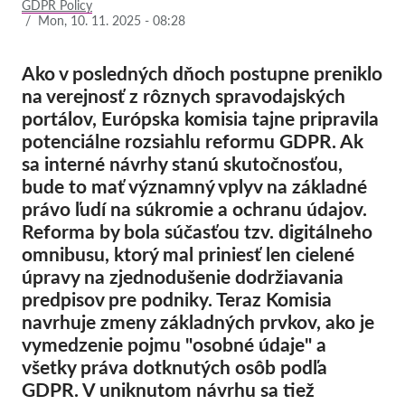
GDPR Policy
/
Mon, 10. 11. 2025 - 08:28
Pordporte nás!
Ako v posledných dňoch postupne preniklo
Členstvo
na verejnosť z rôznych spravodajských
Príspevky
portálov, Európska komisia tajne pripravila
Sponzorstvo
potenciálne rozsiahlu reformu GDPR. Ak
sa interné návrhy stanú skutočnosťou,
Daňová uznateľnosť
bude to mať významný vplyv na základné
Prihlásenie člena
právo ľudí na súkromie a ochranu údajov.
Reforma by bola súčasťou tzv. digitálneho
O nás
omnibusu, ktorý mal priniesť len cielené
úpravy na zjednodušenie dodržiavania
Tím
predpisov pre podniky. Teraz Komisia
Výročné správy
navrhuje zmeny základných prvkov, ako je
vymedzenie pojmu "osobné údaje" a
Otázky a odpovede
všetky práva dotknutých osôb podľa
Kariéra
GDPR. V uniknutom návrhu sa tiež