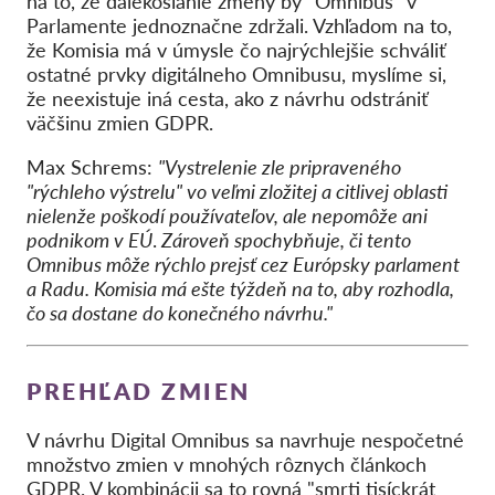
na to, že ďalekosiahle zmeny by "Omnibus" v
Parlamente jednoznačne zdržali. Vzhľadom na to,
že Komisia má v úmysle čo najrýchlejšie schváliť
ostatné prvky digitálneho Omnibusu, myslíme si,
že neexistuje iná cesta, ako z návrhu odstrániť
väčšinu zmien GDPR.
Max Schrems:
"Vystrelenie zle pripraveného
"rýchleho výstrelu" vo veľmi zložitej a citlivej oblasti
nielenže poškodí používateľov, ale nepomôže ani
podnikom v EÚ
.
Zároveň spochybňuje, či tento
Omnibus môže rýchlo prejsť cez Európsky parlament
a Radu. Komisia má ešte týždeň na to, aby rozhodla,
čo sa dostane do konečného návrhu."
PREHĽAD ZMIEN
V návrhu Digital Omnibus sa navrhuje nespočetné
množstvo zmien v mnohých rôznych článkoch
GDPR. V kombinácii sa to rovná "smrti tisíckrát