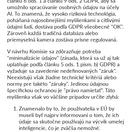
článku 6 ods. 1 a článku 9 ods. 2 GDPR, aby sa
umožnilo spracúvanie osobných údajov na účely
AI. To znamená, že vysoko riziková technológia,
poháňaná najosobnejšími myšlienkami a citlivými
údajmi ľudí, dostáva podľa GDPR všeobecné "OK".
Zároveň každá tradičná databáza alebo
priemyselná kamera zostáva prísne regulovaná.
V návrhu Komisie sa zdôrazňuje potreba
"minimalizácie údajov" (zásada, ktorá sa už aj tak
uplatňuje podľa článku 5 ods. 1 písm. b) GDPR) a
vyžaduje sa zavedenie nedefinovaných "záruk".
Neexistujú však žiadne technické kritériá alebo
normy pre takéto "záruky". Jedinou údajnou
špecifickou ochranou je "právo namietať". Táto
myšlienka však vo väčšine prípadov určite zlyhá:
Znamenalo by to, že používatelia v EÚ by
museli byť najprv informovaní o tom, že ich
údaje sa skutočne používajú na výcvik umelej
inteligencie, čo je zväčša nemožné.