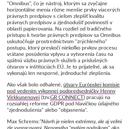
"Omnibus", čo je nástroj, ktorým sa zvyčajne
horizontálne menia rôzne menšie prvky viacerých
právnych predpisov s cieľom zlepšiť kvalitu
právnych predpisov a zjednodušiť povinnosti v
oblasti papierovania. Na rozdiel od tradičného
prístupu k tvorbe právnych predpisov sa Omnibus
uskutočňuje prostredníctvom "zrýchleného"
postupu, ktorý preskočí niekoľko prvkov procesu
vrátane posúdenia vplyvu a vytvorenia času na
spätnú väzbu právnych služieb a príslušných
útvarov v inštitúciách EÚ. Je to prijateľné, ak sa
vykonajú len nesporné, jednoduché zlepšenia.
Ako však bolo odhalené,
útvary Európskej komisie
pod vedením výkonnej podpredsedníčky Henny
Virkkunenovej
(tzv.
GR CONNECT
) pracujú na
rozsiahlej reforme GDPR pod hlavičkou údajného
"zjednodušenia" alebo "objasnenia".
Max Schrems:
"Návrh je nielen extrémny, ale aj veľmi
zle vypracovaný. Nepomáha "malým podnikom", ako