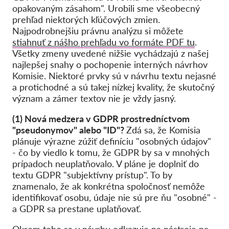
opakovaným zásahom". Urobili sme všeobecný
prehľad niektorých kľúčových zmien.
Najpodrobnejšiu právnu analýzu si môžete
stiahnuť z nášho prehľadu vo formáte PDF tu
.
Všetky zmeny uvedené nižšie vychádzajú z našej
najlepšej snahy o pochopenie interných návrhov
Komisie. Niektoré prvky sú v návrhu textu nejasné
a protichodné a sú takej nízkej kvality, že skutočný
význam a zámer textov nie je vždy jasný.
(1) Nová medzera v GDPR prostredníctvom
"pseudonymov" alebo "ID"?
Zdá sa, že Komisia
plánuje výrazne zúžiť definíciu "osobných údajov"
- čo by viedlo k tomu, že GDPR by sa v mnohých
prípadoch neuplatňovalo. V pláne je doplniť do
textu GDPR "subjektívny prístup". To by
znamenalo, že ak konkrétna spoločnosť nemôže
identifikovať osobu, údaje nie sú pre ňu "osobné" -
a GDPR sa prestane uplatňovať.
Okrem toho sa v návrhu odkazuje na nástroje na