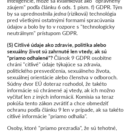
inteligencie, môže sa kvalifikovať ako "oprávnený
záujem" podľa článku 6 ods. 1 písm. f) GDPR. Tým
by sa uprednostnila
jedna
(riziková) technológia
pred všetkými ostatnými formami spracúvania
údajov a bolo by to v rozpore s "technologicky
neutrálnym" prístupom GDPR.
(5) Citlivé údaje ako zdravie, politika alebo
sexuálny život sú zahrnuté len vtedy, ak sú
"priamo odhalené"?
Článok 9 GDPR osobitne
chráni "citlivé" údaje týkajúce sa zdravia,
politického presvedčenia, sexuálneho života,
sexuálnej orientácie alebo členstva v odboroch.
Súdny dvor EÚ doteraz rozhodol, že takéto
informácie sú chránené aj vtedy, ak ich možno
vyčítať len z iných informácií. Komisia sa teraz
pokúša tento zákon zvrátiť a chce obmedziť
ochranu podľa článku 9 len v prípade, ak sa takéto
citlivé informácie "priamo odhalia".
Osoby, ktoré "priamo prezradia", že sú tehotné,