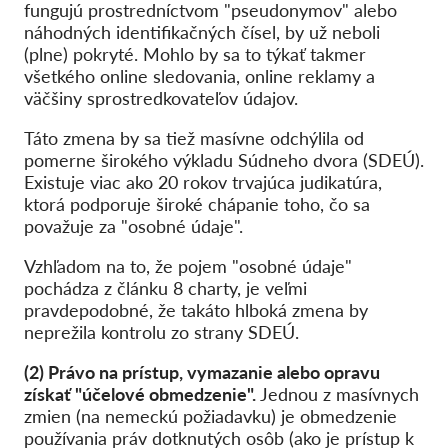
fungujú prostredníctvom "pseudonymov" alebo
náhodných identifikačných čísel, by už neboli
(plne) pokryté. Mohlo by sa to týkať takmer
všetkého online sledovania, online reklamy a
väčšiny sprostredkovateľov údajov.
Táto zmena by sa tiež masívne odchýlila od
pomerne širokého výkladu Súdneho dvora (SDEÚ).
Existuje viac ako 20 rokov trvajúca judikatúra,
ktorá podporuje široké chápanie toho, čo sa
považuje za "osobné údaje".
Vzhľadom na to, že pojem "osobné údaje"
pochádza z článku 8 charty, je veľmi
pravdepodobné, že takáto hlboká zmena by
neprežila kontrolu zo strany SDEÚ.
(2) Právo na prístup, vymazanie alebo opravu
získať "účelové obmedzenie".
Jednou z masívnych
zmien (na nemeckú požiadavku) je obmedzenie
používania práv dotknutých osôb (ako je prístup k