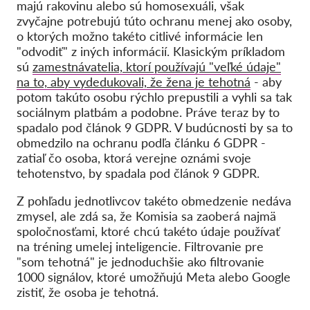
majú rakovinu alebo sú homosexuáli, však
zvyčajne potrebujú túto ochranu menej ako osoby,
o ktorých možno takéto citlivé informácie len
"odvodiť" z iných informácií. Klasickým príkladom
sú
zamestnávatelia, ktorí používajú "veľké údaje"
na to, aby vydedukovali, že žena je tehotná
- aby
potom takúto osobu rýchlo prepustili a vyhli sa tak
sociálnym platbám a podobne. Práve teraz by to
spadalo pod článok 9 GDPR. V budúcnosti by sa to
obmedzilo na ochranu podľa článku 6 GDPR -
zatiaľ čo osoba, ktorá verejne oznámi svoje
tehotenstvo, by spadala pod článok 9 GDPR.
Z pohľadu jednotlivcov takéto obmedzenie nedáva
zmysel, ale zdá sa, že Komisia sa zaoberá najmä
spoločnosťami, ktoré chcú takéto údaje používať
na tréning umelej inteligencie. Filtrovanie pre
"som tehotná" je jednoduchšie ako filtrovanie
1000 signálov, ktoré umožňujú Meta alebo Google
zistiť, že osoba je tehotná.