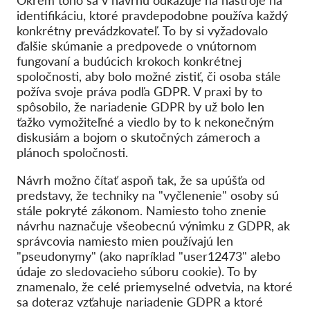
identifikáciu, ktoré pravdepodobne používa každý
konkrétny prevádzkovateľ. To by si vyžadovalo
ďalšie skúmanie a predpovede o vnútornom
fungovaní a budúcich krokoch konkrétnej
spoločnosti, aby bolo možné zistiť, či osoba stále
požíva svoje práva podľa GDPR. V praxi by to
spôsobilo, že nariadenie GDPR by už bolo len
ťažko vymožiteľné a viedlo by to k nekonečným
diskusiám a bojom o skutočných zámeroch a
plánoch spoločnosti.
Návrh možno čítať aspoň tak, že sa upúšťa od
predstavy, že techniky na "vyčlenenie" osoby sú
stále pokryté zákonom. Namiesto toho znenie
návrhu naznačuje všeobecnú výnimku z GDPR, ak
správcovia namiesto mien používajú len
"pseudonymy" (ako napríklad "user12473" alebo
údaje zo sledovacieho súboru cookie). To by
znamenalo, že celé priemyselné odvetvia, na ktoré
sa doteraz vzťahuje nariadenie GDPR a ktoré