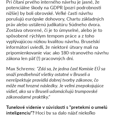
Pri čítaní prvého interného návrhu je jasné, že
potenciálne škody na GDPR (pozri podrobnosti
nižšie) by boli obrovské. Veľké časti návrhu
porušujú európske dohovory, Chartu základných
práv alebo ustálenú judikatúru Súdneho dvora.
Zostáva otvorené,
či je to úmyselné,
alebo je
to
spôsobené rýchlym tempom práce a z toho
vyplývajúcou nízkou kvalitou návrhu.
Bruselskí
informátori uviedli, že niektoré útvary mali na
pripomienkovanie viac ako 180-stranového návrhu
zákona len päť (!) pracovných dní.
Max Schrems:
"Zdá sa, že jedna časť Komisie EÚ sa
snaží predbehnúť všetky ostatné v Bruseli a
nerešpektuje pravidlá dobrej tvorby zákonov, čo
môže mať hrozné následky. Je veľmi znepokojujúce
vidieť, ako sa v Bruseli udomácňujú trumpovské
zákonodarné praktiky."
Tunelové videnie v súvislosti s "pretekmi o umelú
inteligenciu"?
Hoci by sa dalo nájsť niekoľko