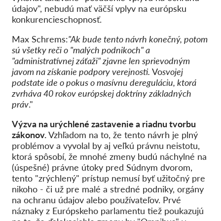
údajov", nebudú mať väčší vplyv na európsku
konkurencieschopnosť.
Max Schrems:
"Ak bude tento návrh konečný, potom
sú všetky reči o "malých podnikoch" a
"administratívnej záťaži" zjavne len sprievodným
javom na získanie podpory verejnosti.
Vo
svojej
podstate ide o pokus o masívnu dereguláciu, ktorá
zvrháva 40 rokov európskej doktríny základných
práv
."
Výzva na urýchlené zastavenie a riadnu tvorbu
zákonov.
Vzhľadom na to, že tento návrh je plný
problémov a vyvolal by aj veľkú právnu neistotu,
ktorá spôsobí, že mnohé zmeny budú náchylné na
(úspešné) právne útoky pred Súdnym dvorom,
tento "zrýchlený" prístup nemusí byť užitočný pre
nikoho - či už pre malé a stredné podniky, orgány
na ochranu údajov alebo používateľov. Prvé
náznaky z Európskeho parlamentu tiež poukazujú