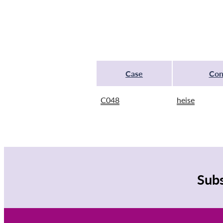
Case
Con
C048
heise
Subs