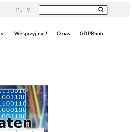
PL
ts!
Wesprzyj nas!
O nas
GDPRhub