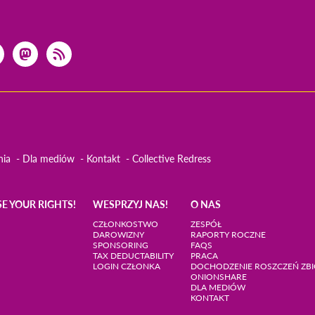
nia
Dla mediów
Kontakt
Collective Redress
SE YOUR RIGHTS!
WESPRZYJ NAS!
O NAS
CZŁONKOSTWO
ZESPÓŁ
DAROWIZNY
RAPORTY ROCZNE
SPONSORING
FAQS
TAX DEDUCTABILITY
PRACA
LOGIN CZŁONKA
DOCHODZENIE ROSZCZEŃ Z
ONIONSHARE
DLA MEDIÓW
KONTAKT