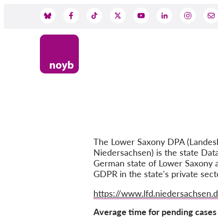
Przejdź
do
Social
treści
Media
The Lower Saxony DPA (Landesb
Niedersachsen) is the state Data
German state of Lower Saxony a
GDPR in the state's private sect
Website
https://www.lfd.niedersachsen.
Average time for pending cases