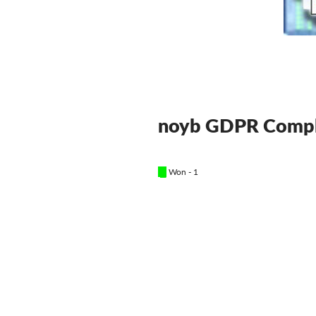
noyb GDPR Compl
█
Won - 1