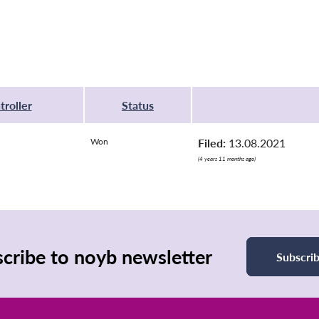
troller
Status
Won
Filed:
13.08.2021
(4 years 11 months ago)
cribe to noyb newsletter
Subscri