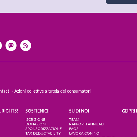
ntact
Azioni collettive a tutela dei consumatori
 RIGHTS!
SOSTIENICI!
SU DI NOI
GDPR
ISCRIZIONE
TEAM
DONAZIONI
RAPPORTI ANNUALI
SPONSORIZZAZIONE
FAQS
TAX DEDUCTABILITY
LAVORA CON NOI