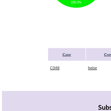
100.0%
Case
Con
C048
heise
Subs