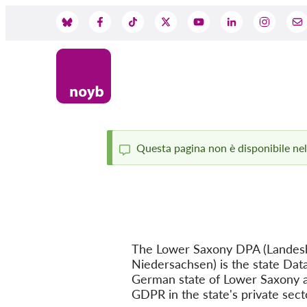
Skip
to
Social
main
content
Media
Questa pagina non è disponibile nella
Status
message
The Lower Saxony DPA (Landesb
Niedersachsen) is the state Data
German state of Lower Saxony a
GDPR in the state's private sect