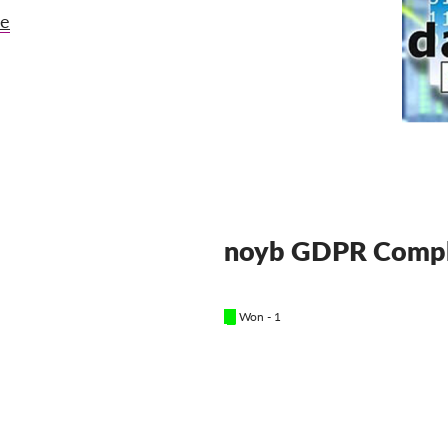
de
noyb GDPR Compl
█
Won - 1