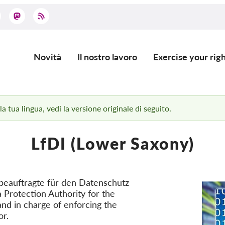
Novità
Il nostro lavoro
Exercise your righ
Main
navigation
 tua lingua, vedi la versione originale di seguito.
LfDI (Lower Saxony)
eauftragte für den Datenschutz
 Protection Authority for the
nd in charge of enforcing the
or.