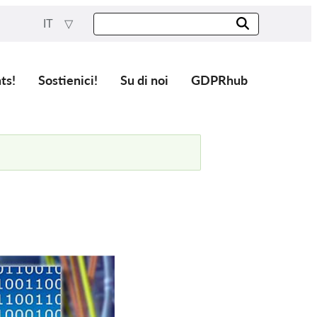
IT
ts!
Sostienici!
Su di noi
GDPRhub