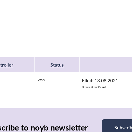
troller
Status
Won
Filed:
13.08.2021
(4 years 11 months ago)
cribe to noyb newsletter
Subscri