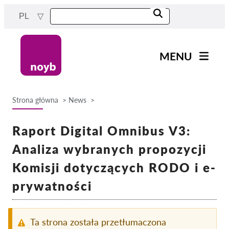
Przejdź
PL
do
treści
MENU
Main
Aktualności
navigation
Strona główna
News
Nasza praca
Ścieżka
Projekty
Raport Digital Omnibus V3:
nawigacyjna
Sprawy w ramach DPA
Analiza wybranych propozycji
Wszystkie przypadki
Komisji dotyczących RODO i e-
Reports & Resources
prywatności
Exercise your rights!
Ta strona została przetłumaczona
Wesprzyj nas!