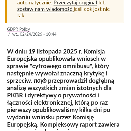
automatycznie.
Przeczytaj oryginał
lub
zostaw nam wiadomość
jeśli coś jest nie
Członkostwo
tak.
Darowizny
GDPR Policy
Sponsoring
/
wt., 02/24/2026 - 10:44
Tax deductability
W dniu 19 listopada 2025 r. Komisja
Login członka
Europejska opublikowała wniosek w
sprawie "cyfrowego omnibusu", który
O nas
następnie wywołał znaczną krytykę i
sprzeciw.
noyb
przeprowadził dogłębną
Zespół
analizę wszystkich zmian istotnych dla
Raporty roczne
PKBR i dyrektywy o prywatności i
łączności elektronicznej, którą po raz
FAQs
pierwszy opublikowaliśmy kilka dni po
Praca
wydaniu wniosku przez Komisję
Dochodzenie roszczeń
Europejską. Kompleksowy raport zawiera
zbiorowych