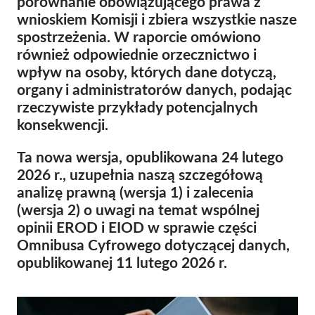
porównanie obowiązującego prawa z
OnionShare
wnioskiem Komisji i zbiera wszystkie nasze
spostrzeżenia. W raporcie omówiono
Dla mediów
również odpowiednie orzecznictwo i
Kontakt
wpływ na osoby, których dane dotyczą,
organy i administratorów danych, podając
GDPRhub
rzeczywiste przykłady potencjalnych
konsekwencji.
Ta nowa wersja, opublikowana 24 lutego
2026 r., uzupełnia naszą szczegółową
analizę prawną (wersja 1) i zalecenia
(wersja 2) o uwagi na temat wspólnej
opinii EROD i EIOD w sprawie części
Omnibusa Cyfrowego dotyczącej danych,
opublikowanej 11 lutego 2026 r.