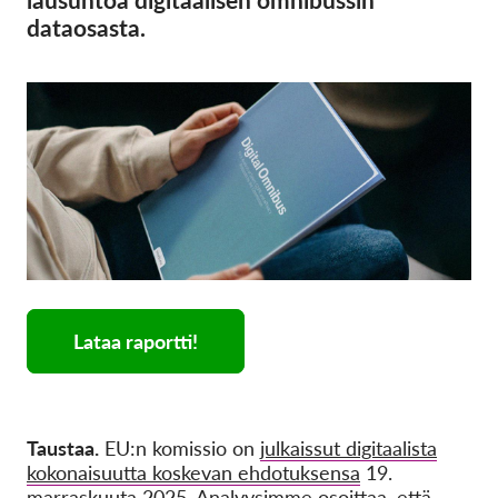
dataosasta.
Lataa raportti!
Taustaa.
EU:n komissio on
julkaissut digitaalista
kokonaisuutta koskevan ehdotuksensa
19.
marraskuuta 2025. Analyysimme osoittaa, että