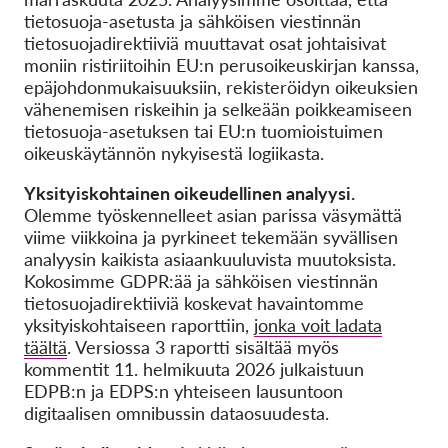
tietosuoja-asetusta ja sähköisen viestinnän
tietosuojadirektiiviä muuttavat osat johtaisivat
moniin ristiriitoihin EU:n perusoikeuskirjan kanssa,
epäjohdonmukaisuuksiin, rekisteröidyn oikeuksien
vähenemisen riskeihin ja selkeään poikkeamiseen
tietosuoja-asetuksen tai EU:n tuomioistuimen
oikeuskäytännön nykyisestä logiikasta.
Yksityiskohtainen oikeudellinen analyysi.
Olemme työskennelleet asian parissa väsymättä
viime viikkoina ja pyrkineet tekemään syvällisen
analyysin kaikista asiaankuuluvista muutoksista.
Kokosimme GDPR:ää ja sähköisen viestinnän
tietosuojadirektiiviä koskevat havaintomme
yksityiskohtaiseen raporttiin,
jonka voit ladata
täältä
. Versiossa 3 raportti sisältää myös
kommentit 11. helmikuuta 2026 julkaistuun
EDPB:n ja EDPS:n yhteiseen lausuntoon
digitaalisen omnibussin dataosuudesta.