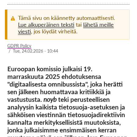
Jäsenyys
Tämä sivu on käännetty automaattisesti.
Lahjoitukset
Lue alkuperäinen teksti
tai
lähetä meille
viesti
, jos löydät virheitä.
Sponsorointi
Tax deductability
GDPR Policy
/
Tue, 24.02.2026 - 10:44
Jäsenten login
Euroopan komissio julkaisi 19.
Meistä
marraskuuta 2025 ehdotuksensa
"digitaalisesta omnibussista", joka herätti
Tiimi
sen jälkeen huomattavaa kritiikkiä ja
Vuosikertomukset
vastustusta.
noyb
teki perusteellisen
analyysin kaikista tietosuoja-asetuksen ja
Usein kysyttyä
sähköisen viestinnän tietosuojadirektiivin
Rekry
kannalta merkityksellisistä muutoksista,
Edustajakanne
jonka julkaisimme ensimmäisen kerran