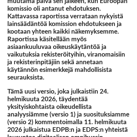
muutama päivä sen jälkeen, kun Euroopan
OnionShare
komissio oli antanut ehdotuksen.
Media
Kattavassa raportissa verrataan nykyistä
Yhteystiedot
lainsäädäntöä komission ehdotukseen ja
kootaan yhteen kaikki näkemyksemme.
Raportissa käsitellään myös
GDPRhub
asiaankuuluvaa oikeuskäytäntöä ja
vaikutuksia rekisteröityihin, viranomaisiin
ja rekisterinpitäjiin sekä annetaan
käytännön esimerkkejä mahdollisista
seurauksista.
Tämä uusi versio, joka julkaistiin 24.
helmikuuta 2026, täydentää
yksityiskohtaista oikeudellista
analyysiämme (versio 1) ja suosituksiamme
(versio 2) kommentoimalla 11. helmikuuta
2026 julkaistua EDPB:n ja EDPS:n yhteistä
lausuntoa digitaalisen omnibussin