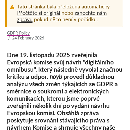
Tato stránka byla přeložena automaticky.
Pordporte nás!
Přečtěte si originál
nebo
zanechte nám
zprávu
pokud něco není v pořádku.
Členství
Příspěvky
GDPR Policy
/
24 February 2026
Sponzorství
Daňová uznatelnost
Dne 19. listopadu 2025 zveřejnila
Evropská komise svůj návrh "digitálního
Přihlášení člena
omnibusu", který následně vyvolal značnou
kritiku a odpor.
noyb
provedl důkladnou
O nás
analýzu všech změn týkajících se GDPR a
směrnice o soukromí a elektronických
Tým
komunikacích, kterou jsme poprvé
Výroční zprávy
zveřejnili několik dní po vydání návrhu
Evropskou komisí. Obsáhlá zpráva
Otázky a odpovědi
poskytuje srovnání stávajícího práva s
Kariéra
návrhem Komise a shrnuje všechny naše