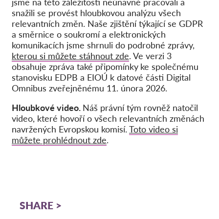
jsme na této záležitosti neúnavně pracovali a
snažili se provést hloubkovou analýzu všech
relevantních změn. Naše zjištění týkající se GDPR
a směrnice o soukromí a elektronických
komunikacích jsme shrnuli do podrobné zprávy,
kterou si můžete stáhnout zde
. Ve verzi 3
obsahuje zpráva také připomínky
ke společnému
stanovisku EDPB a EIOÚ k datové části Digital
Omnibus zveřejněnému 11. února 2026.
Hloubkové video.
Náš právní tým rovněž natočil
video, které hovoří o všech relevantních změnách
navržených Evropskou komisí.
Toto video si
můžete prohlédnout zde
.
SHARE