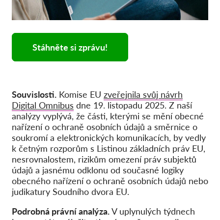
Stáhněte si zprávu!
Souvislosti.
Komise EU
zveřejnila svůj návrh
Digital Omnibus
dne 19. listopadu 2025. Z naší
analýzy vyplývá, že části, kterými se mění obecné
nařízení o ochraně osobních údajů a směrnice o
soukromí a elektronických komunikacích, by vedly
k četným rozporům s Listinou základních práv EU,
nesrovnalostem, rizikům omezení práv subjektů
údajů a jasnému odklonu od současné logiky
obecného nařízení o ochraně osobních údajů nebo
judikatury Soudního dvora EU.
Podrobná právní analýza.
V uplynulých týdnech