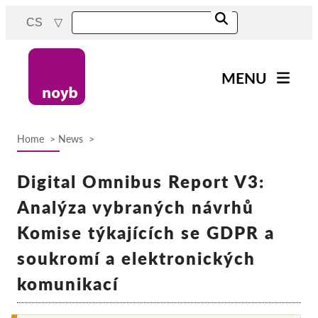
Skip
CS
to
main
content
MENU
Main
Novinky
navigation
Home
News
Naše práce
Breadcrumb
Projekty
Digital Omnibus Report V3:
Rozhodnutí dozorových
Analýza vybraných návrhů
orgánů
Komise týkajících se GDPR a
Rozhodnutí pro jednotlivé
společnosti
soukromí a elektronických
Reports & Resources
komunikací
Exercise your rights!