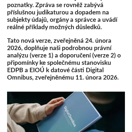
Hromadná žaloba
poznatky. Zpráva se rovněž zabývá
příslušnou judikaturou a dopadem na
OnionShare
subjekty údajů, orgány a správce a uvádí
Média
reálné příklady možných důsledků.
Kontakt
Tato nová verze, zveřejněná 24. února
2026, doplňuje naši podrobnou právní
GDPRhub
analýzu (verze 1) a doporučení (verze 2) o
připomínky ke společnému stanovisku
EDPB a EIOÚ k datové části Digital
Omnibus, zveřejněnému 11. února 2026.