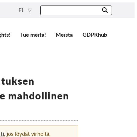
FI
ghts!
Tue meitä!
Meistä
GDPRhub
utuksen
e mahdollinen
ti
, jos löydät virheitä.