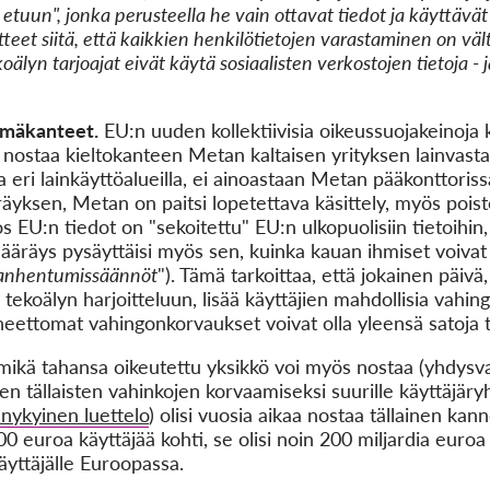
tuun", jonka perusteella he vain ottavat tiedot ja käyttävät ni
teet siitä, että kaikkien henkilötietojen varastaminen on vä
älyn tarjoajat eivät käytä sosiaalisten verkostojen tietoja -
hmäkanteet.
EU:n uuden kollektiivisia oikeussuojakeinoja
 nostaa kieltokanteen Metan kaltaisen yrityksen lainvast
a eri lainkäyttöalueilla, ei ainoastaan Metan pääkonttoriss
yksen, Metan on paitsi lopetettava käsittely, myös poiste
s EU:n tiedot on "sekoitettu" EU:n ulkopuolisiin tietoihin, 
ääräys pysäyttäisi myös sen, kuinka kauan ihmiset voivat 
anhentumissäännöt
"). Tämä tarkoittaa, että jokainen päivä
 tekoälyn harjoitteluun, lisää käyttäjien mahdollisia vahi
ettomat vahingonkorvaukset voivat olla yleensä satoja ta
 mikä tahansa oikeutettu yksikkö voi myös nostaa (yhdys
n tällaisten vahinkojen korvaamiseksi suurille käyttäjäry
nykyinen luettelo
) olisi vuosia aikaa nostaa tällainen kan
00 euroa käyttäjää kohti, se olisi noin 200 miljardia euroa
äyttäjälle Euroopassa.