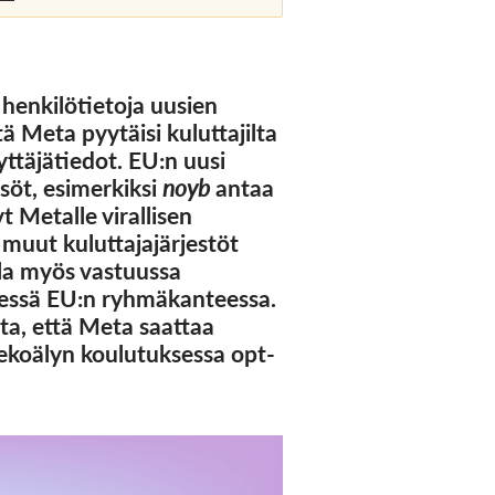
henkilötietoja uusien
ä Meta pyytäisi kuluttajilta
ttäjätiedot. EU:n uusi
isöt, esimerkiksi
noyb
antaa
t Metalle virallisen
muut kuluttajajärjestöt
lla myös vastuussa
lisessä EU:n ryhmäkanteessa.
ta, että Meta saattaa
 tekoälyn koulutuksessa opt-