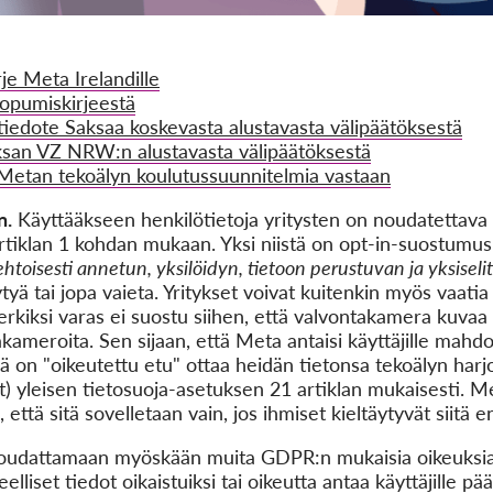
je Meta Irelandille
opumiskirjeestä
edote Saksaa koskevasta alustavasta välipäätöksestä
ksan VZ NRW:n alustavasta välipäätöksestä
 Metan tekoälyn koulutussuunnitelmia vastaan
n.
Käyttääkseen henkilötietoja yritysten on noudatettava
rtiklan 1 kohdan mukaan. Yksi niistä on opt-in-suostumus, 
htoisesti annetun, yksilöidyn, tietoon perustuvan ja yksisel
täytyä tai jopa vaieta. Yritykset voivat kuitenkin myös vaati
erkiksi varas ei suostu siihen, että valvontakamera kuvaa hä
kameroita. Sen sijaan, että Meta antaisi käyttäjille mahd
sillä on "oikeutettu etu" ottaa heidän tietonsa tekoälyn harj
t) yleisen tietosuoja-asetuksen 21 artiklan mukaisesti. Me
, että sitä sovelletaan vain, jos ihmiset kieltäytyvät siitä 
noudattamaan myöskään muita GDPR:n mukaisia oikeuksia (
lliset tiedot oikaistuiksi tai oikeutta antaa käyttäjille pä