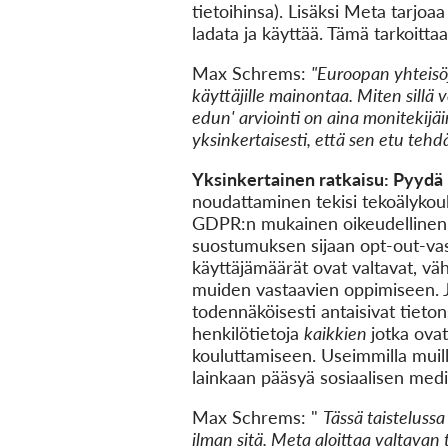
tietoihinsa). Lisäksi Meta tarjoa
ladata ja käyttää. Tämä tarkoittaa
Max Schrems:
"Euroopan yhteisö
käyttäjille mainontaa. Miten sillä 
edun' arviointi on aina monitekijä
yksinkertaisesti, että sen etu teh
Yksinkertainen ratkaisu: Pyydä 
noudattaminen tekisi tekoälyko
GDPR:n mukainen oikeudellinen ra
suostumuksen sijaan opt-out-vas
käyttäjämäärät ovat valtavat, väh
muiden vastaavien oppimiseen. Jo
todennäköisesti antaisivat tieton
henkilötietoja
kaikkien
jotka ova
kouluttamiseen. Useimmilla muilla 
lainkaan pääsyä sosiaalisen media
Max Schrems: "
Tässä taisteluss
ilman sitä. Meta aloittaa valtavan t