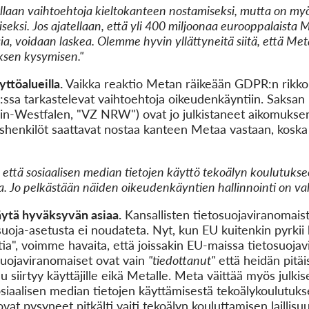
llaan vaihtoehtoja kieltokanteen nostamiseksi, mutta on m
ksi. Jos ajatellaan, että yli 400 miljoonaa eurooppalaista M
, voidaan laskea. Olemme hyvin yllättyneitä siitä, että Met
ksen kysymisen."
ttöalueilla.
Vaikka reaktio Metan räikeään GDPR:n rikko
sa tarkastelevat vaihtoehtoja oikeudenkäyntiin. Saksan kul
in-Westfalen, "VZ NRW") ovat jo julkistaneet aikomuksen
ishenkilöt saattavat nostaa kanteen Metaa vastaan, koska
 että sosiaalisen median tietojen käyttö tekoälyn koulutukse
a. Jo pelkästään näiden oikeudenkäyntien hallinnointi on val
äytä hyväksyvän asiaa.
Kansallisten tietosuojaviranomaiste
suoja-asetusta ei noudateta. Nyt, kun EU kuitenkin pyrki
ia", voimme havaita, että joissakin EU-maissa tietosuojavi
suojaviranomaiset ovat vain
"tiedottanut"
että heidän pitäi
 siirtyy käyttäjille eikä Metalle. Meta väittää myös julkis
iaalisen median tietojen käyttämisestä tekoälykoulutukse
at pysyneet pitkälti vaiti tekoälyn kouluttamisen laillis