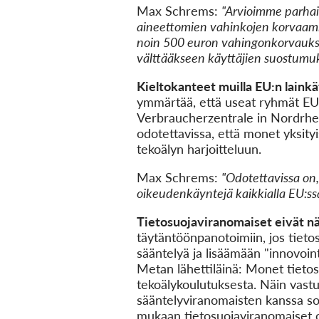
Max Schrems:
"Arvioimme parhai
aineettomien vahinkojen korvaamise
noin 500 euron vahingonkorvauksia
välttääkseen käyttäjien suostumu
Kieltokanteet muilla EU:n lainkäy
ymmärtää, että useat ryhmät EU:s
Verbraucherzentrale in Nordrhe
odotettavissa, että monet yksity
tekoälyn harjoitteluun.
Max Schrems:
"Odotettavissa on,
oikeudenkäyntejä kaikkialla EU:ss
Tietosuojaviranomaiset eivät n
täytäntöönpanotoimiin, jos tieto
sääntelyä ja lisäämään "innovoint
Metan lähettiläinä: Monet tieto
tekoälykoulutuksesta. Näin vastuu
sääntelyviranomaisten kanssa sos
mukaan tietosuojaviranomaiset ov