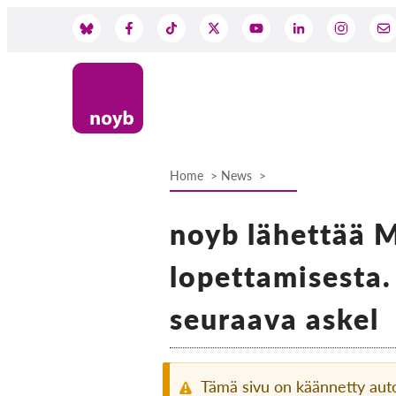
Skip
to
Social
main
content
Media
Home
News
Breadcrumb
noyb lähettää M
lopettamisesta
seuraava askel
Tämä sivu on käännetty aut