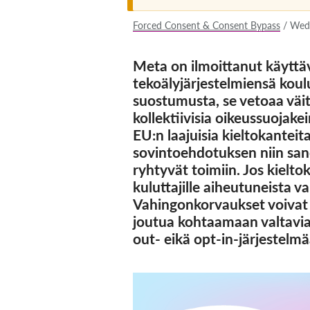
Forced Consent & Consent Bypass
/
Wed,
Meta on ilmoittanut käyttä
tekoälyjärjestelmiensä koul
suostumusta, se vetoaa väit
kollektiivisia oikeussuojakei
EU:n laajuisia kieltokantei
sovintoehdotuksen niin san
ryhtyvät toimiin. Jos kielt
kuluttajille aiheutuneista v
Vahingonkorvaukset voivat 
joutua kohtaamaan valtavia o
out- eikä opt-in-järjestelmä