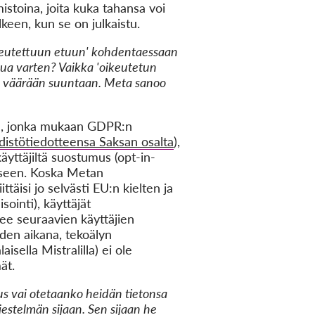
stoina, joita kuka tahansa voi
lkeen, kun se on julkaistu.
ikeutettuun etuun' kohdentaessaan
telua varten? Vaikka 'oikeutetun
lta väärään suuntaan. Meta sanoo
aa, jonka mukaan GDPR:n
ehdistötiedotteensa Saksan osalta
),
yttäjiltä suostumus (opt-in-
kseen. Koska Metan
täisi jo selvästi EU:n kielten ja
ointi), käyttäjät
see seuraavien käyttäjien
den aikana, tekoälyn
isella Mistralilla) ei ole
ät.
us vai otetaanko heidän tietonsa
rjestelmän sijaan. Sen sijaan he