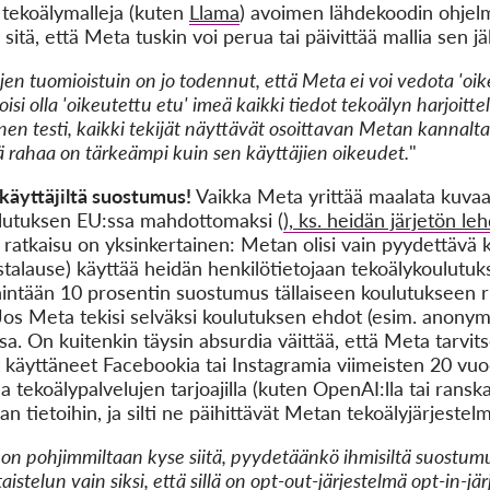
a tekoälymalleja (kuten
Llama
) avoimen lähdekoodin ohjelmi
 sitä, että Meta tuskin voi perua tai päivittää mallia sen jä
jen tuomioistuin on jo todennut, että Meta ei voi vedota 'o
voisi olla 'oikeutettu etu' imeä kaikki tiedot tekoälyn harjoit
inen testi, kaikki tekijät näyttävät osoittavan Metan kanna
dä rahaa on tärkeämpi kuin sen käyttäjien oikeudet.
"
käyttäjiltä suostumus!
Vaikka Meta yrittää maalata kuv
ulutuksen EU:ssa mahdottomaksi (
), ks. heidän järjetön l
tkaisu on yksinkertainen: Metan olisi vain pyydettävä kä
talause) käyttää heidän henkilötietojaan tekoälykoulutu
intään 10 prosentin suostumus tällaiseen koulutukseen riit
s Meta tekisi selväksi koulutuksen ehdot (esim. anonymis
sa. On kuitenkin täysin absurdia väittää, että Meta tarvit
t käyttäneet Facebookia tai Instagramia viimeisten 20 vuo
tekoälypalvelujen tarjoajilla (kuten OpenAI:lla tai ranskala
n tietoihin, ja silti ne päihittävät Metan tekoälyjärjestelm
a on pohjimmiltaan kyse siitä, pyydetäänkö ihmisiltä suostum
aistelun vain siksi, että sillä on opt-out-järjestelmä opt-in-jä