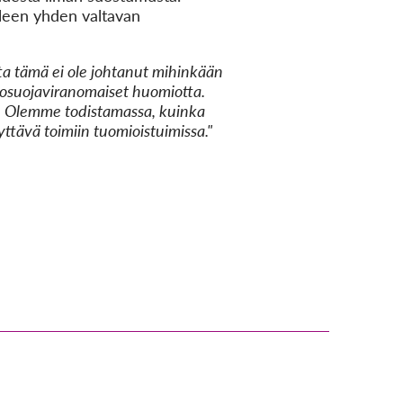
älleen yhden valtavan
a tämä ei ole johtanut mihinkään
ietosuojaviranomaiset huomiotta.
n. Olemme todistamassa, kuinka
tävä toimiin tuomioistuimissa."