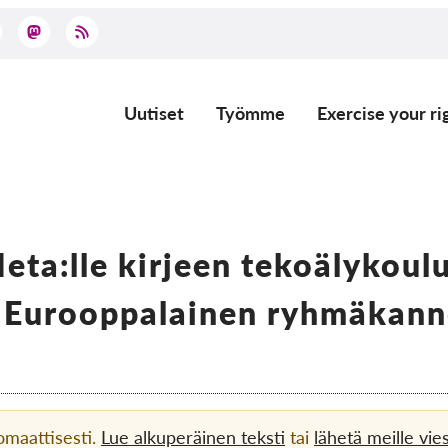
Uutiset
Työmme
Exercise your ri
Main
navigation
eta:lle kirjeen tekoälykoul
. Eurooppalainen ryhmäkann
omaattisesti.
Lue alkuperäinen teksti
tai
lähetä meille vies