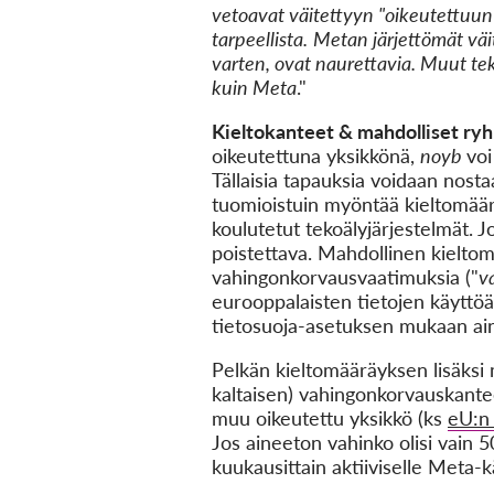
vetoavat väitettyyn "oikeutettuun e
tarpeellista.
Metan järjettömät väit
varten, ovat naurettavia. Muut teko
kuin Meta
."
Kieltokanteet & mahdolliset ry
oikeutettuna yksikkönä,
noyb
voi
Tällaisia tapauksia voidaan nosta
tuomioistuin myöntää kieltomäärä
koulutetut tekoälyjärjestelmät. Jo
poistettava. Mahdollinen kieltom
vahingonkorvausvaatimuksia ("
v
eurooppalaisten tietojen käyttöä
tietosuoja-asetuksen mukaan aine
Pelkän kieltomääräyksen lisäksi
kaltaisen) vahingonkorvauskantee
muu oikeutettu yksikkö (ks
eU:n 
Jos aineeton vahinko olisi vain 5
kuukausittain aktiiviselle Meta-k