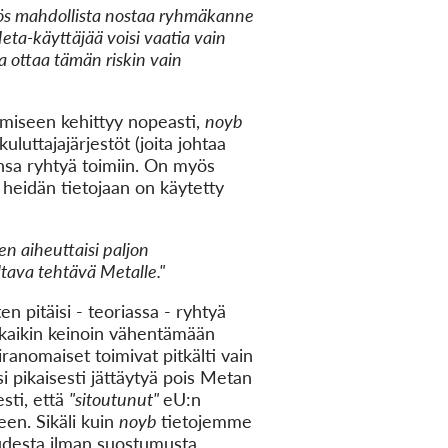
yös mahdollista nostaa ryhmäkanne
eta-käyttäjää voisi vaatia vain
a ottaa tämän riskin vain
miseen kehittyy nopeasti,
noyb
uttajajärjestöt (joita johtaa
sa ryhtyä toimiin. On myös
 heidän tietojaan on käytetty
en aiheuttaisi paljon
tava tehtävä Metalle."
n pitäisi - teoriassa - ryhtyä
i kaikin keinoin vähentämään
ranomaiset toimivat pitkälti vain
si pikaisesti jättäytyä pois Metan
esti, että
"sitoutunut"
eU:n
en. Sikäli kuin
noyb
tietojemme
uudesta ilman suostumusta.