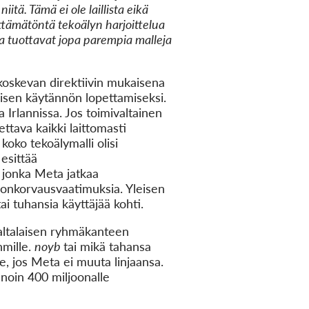
itä. Tämä ei ole laillista eikä
lttämätöntä tekoälyn harjoittelua
 ja tuottavat jopa parempia malleja
 koskevan direktiivin mukaisena
aisen käytännön lopettamiseksi.
a Irlannissa. Jos toimivaltainen
ttava kaikki laittomasti
koko tekoälymalli olisi
esittää
, jonka Meta jatkaa
ngonkorvausvaatimuksia. Yleisen
i tuhansia käyttäjää kohti.
valtalaisen ryhmäkanteen
hmille.
noyb
tai mikä tahansa
ne, jos Meta ei muuta linjaansa.
 noin 400 miljoonalle