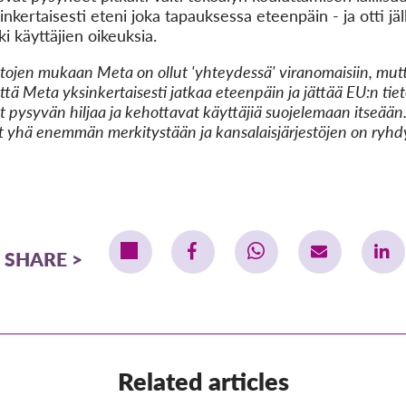
ksinkertaisesti eteni joka tapauksessa eteenpäin - ja otti j
ki käyttäjien oikeuksia.
ojen mukaan Meta on ollut 'yhteydessä' viranomaisiin, mutt
 että Meta yksinkertaisesti jatkaa eteenpäin ja jättää EU:n t
 pysyvän hiljaa ja kehottavat käyttäjiä suojelemaan itseää
 yhä enemmän merkitystään ja kansalaisjärjestöjen on ryhdyt
SHARE
Related articles