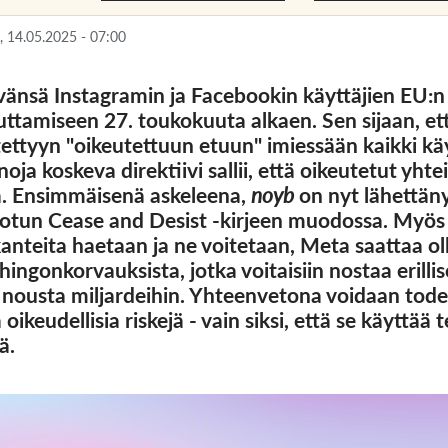
 14.05.2025 - 07:00
vänsä Instagramin ja Facebookin käyttäjien EU:n 
uttamiseen 27. toukokuuta alkaen. Sen sijaan, ett
ettyyn "oikeutettuun etuun" imiessään kaikki käy
noja koskeva direktiivi sallii, että oikeutetut yhte
ta. Ensimmäisenä askeleena,
noyb
on nyt lähettäny
otun Cease and Desist -kirjeen muodossa. Myös 
okanteita haetaan ja ne voitetaan, Meta saattaa o
ahingonkorvauksista, jotka voitaisiin nostaa eril
nousta miljardeihin. Yhteenvetona voidaan tode
ikeudellisia riskejä - vain siksi, että se käyttää
ä.