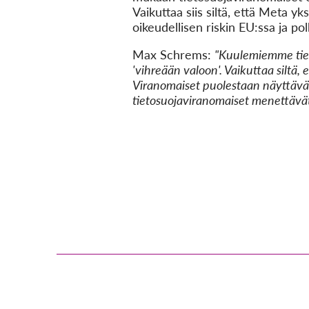
Vaikuttaa siis siltä, että Meta y
oikeudellisen riskin EU:ssa ja pol
Max Schrems:
"Kuulemiemme tiet
'vihreään valoon'. Vaikuttaa siltä,
Viranomaiset puolestaan näyttävät
tietosuojaviranomaiset menettävät