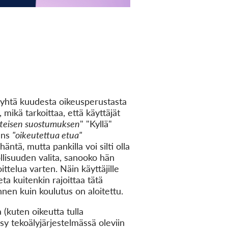
 yhtä kuudesta oikeusperustasta
mikä tarkoittaa, että käyttäjät
itteisen suostumuksen
" "Kyllä"
a ns
"oikeutettua etua"
ntä, mutta pankilla voi silti olla
ollisuuden valita, sanooko hän
oittelua varten. Näin käyttäjille
ta kuitenkin rajoittaa tätä
ennen kuin koulutus on aloitettu.
kuten oikeutta tulla
äsy tekoälyjärjestelmässä oleviin