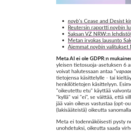
noyb
's Cease and Desist kir
Reutersin raportti
noybin
lu
Saksan VZ NRW:n lehdistöti
Metan irvokas lausunto Sa
Aiemmat
noybin
valitukset
Meta AI ei ole GDPR:n mukaine
yleisen tietosuoja-asetuksen 6 a
voivat halutessaan antaa "
vapaae
tietojensa käsittelylle - tai kiel
henkilötietojen käsittelyyn. Esim
"oikeutettu etu" käyttää valvonta
"kyllä" vai "ei", se väittää, että 
jää vain oikeus vastustaa (opt-ou
(lakisääteistä) oikeutta sanomalla
Meta ei todennäköisesti pysty 
unohdetuksi, oikeutta saada virhee