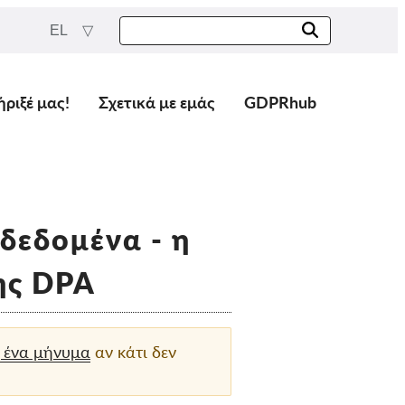
EL
ήριξέ μας!
Σχετικά με εμάς
GDPRhub
δεδομένα - η
κής DPA
 ένα μήνυμα
αν κάτι δεν