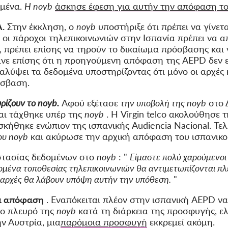
ομένα.
Η noyb
άσκησε έφεση για αυτήν την απόφαση τον
.
Στην έκκληση, ο
noyb
υποστήριξε ότι πρέπει να γίνετ
 οι πάροχοι τηλεπικοινωνιών στην Ισπανία πρέπει να 
, πρέπει επίσης να τηρούν το δικαίωμα πρόσβασης και
ε επίσης ότι η προηγούμενη απόφαση της AEPD δεν ε
αλύψει τα δεδομένα υποστηρίζοντας ότι μόνο οι αρχές 
όσβαση.
ρίζουν το noyb.
Αφού εξέτασε
την υποβολή της noyb
στο 
αι τάχθηκε υπέρ της
noyb
. Η Virgin telco ακολούθησε τ
κήθηκε ενώπιον της ισπανικής Audiencia Nacional. Τελι
ου noyb
και ακύρωσε την αρχική απόφαση του ισπανικο
οστασίας δεδομένων στο
noyb
: "
Είμαστε πολύ χαρούμενοι
εδομένα τοποθεσίας τηλεπικοινωνιών θα αντιμετωπίζονται 
ς αρχές θα λάβουν υπόψη αυτήν την υπόθεση.
"
έα απόφαση
. Εναπόκειται πλέον στην ισπανική AEPD ν
ο πλευρό της
noyb
κατά τη διάρκεια της προσφυγής, ε
ν Αυστρία, μια
παρόμοια προσφυγή
εκκρεμεί ακόμη.