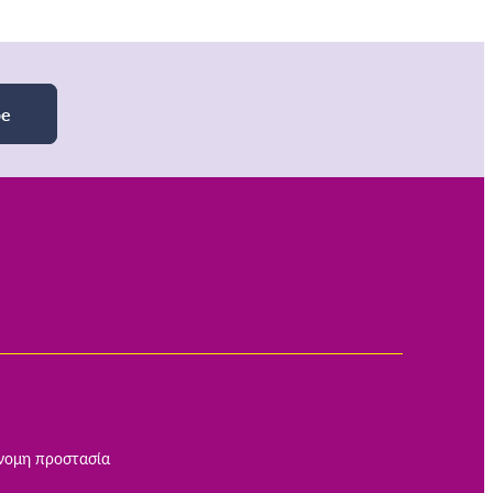
be
νομη προστασία