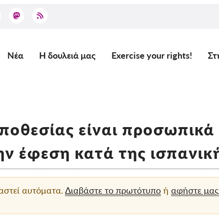
Νέα
Η δουλειά μας
Exercise your rights!
Στ
Main
navigation
ποθεσίας είναι προσωπικά 
την έφεση κατά της ισπανι
ραστεί αυτόματα.
Διαβάστε το πρωτότυπο
ή
αφήστε μας