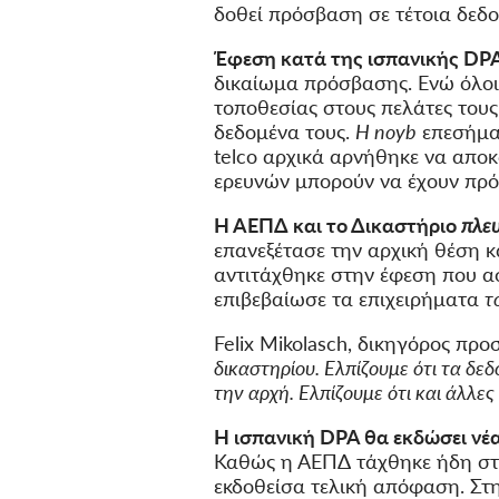
δοθεί πρόσβαση σε τέτοια δεδ
Έφεση κατά της ισπανικής DPA
δικαίωμα πρόσβασης. Ενώ όλοι
τοποθεσίας στους πελάτες τους
δεδομένα τους.
Η noyb
επεσήμαν
telco αρχικά αρνήθηκε να αποκ
ερευνών μπορούν να έχουν πρ
Η ΑΕΠΔ και το Δικαστήριο
πλευ
επανεξέτασε την αρχική θέση κ
αντιτάχθηκε στην έφεση που ασ
επιβεβαίωσε τα επιχειρήματα
τ
Felix Mikolasch, δικηγόρος πρ
δικαστηρίου. Ελπίζουμε ότι τα δ
την αρχή. Ελπίζουμε ότι και άλλε
Η ισπανική DPA θα εκδώσει ν
Καθώς η ΑΕΠΔ τάχθηκε ήδη στ
εκδοθείσα τελική απόφαση. Στη