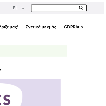
EL
ήριξέ μας!
Σχετικά με εμάς
GDPRhub
.