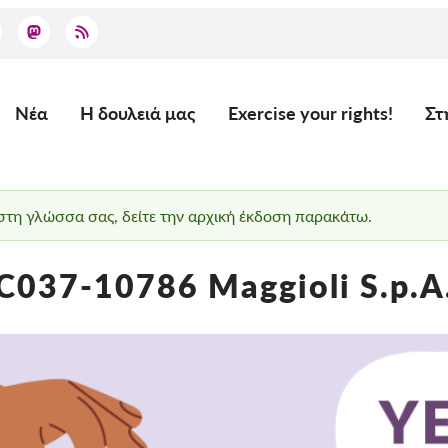
Νέα
Η δουλειά μας
Exercise your rights!
Στ
Main
navigation
 στη γλώσσα σας, δείτε την αρχική έκδοση παρακάτω.
C037-10786 Maggioli S.p.A