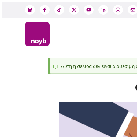
Skip
to
Social
main
content
Media
Αυτή η σελίδα δεν είναι διαθέσιμη
Status
message