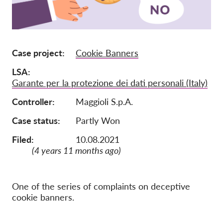
Tagság
Adományok
Case project
Cookie Banners
Szponzoráció
LSA
Tax deductability
Garante per la protezione dei dati personali (Italy)
Tagi Belépés
Controller
Maggioli S.p.A.
Rólunk
Case status
Partly Won
Filed:
10.08.2021
Csapat
(4 years 11 months ago)
Éves Jelentések
GYK
One of the series of complaints on deceptive
Munkalehetőségek
cookie banners.
Collective Redress