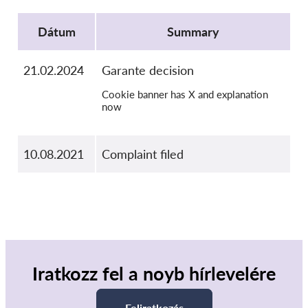
SecureDrop
Protocol
Média
Dátum
Summary
Kapcsolat
21.02.2024
Garante decision
GDPRhub
Cookie banner has X and explanation
now
10.08.2021
Complaint filed
Iratkozz fel a noyb hírlevelére
Feliratkozás