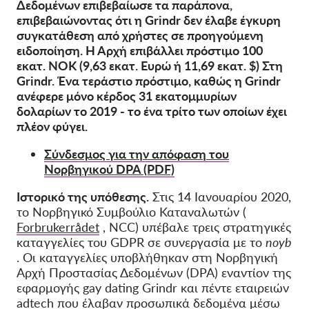
Δεδομένων επιβεβαίωσε τα παράπονα,
επιβεβαιώνοντας ότι η Grindr δεν έλαβε έγκυρη
συγκατάθεση από χρήστες σε προηγούμενη
ειδοποίηση. Η Αρχή επιβάλλει πρόστιμο 100
εκατ. NOK (9,63
εκατ.
Ευρώ
ή 11,69 εκατ. $) Στη
Grindr. Ένα τεράστιο πρόστιμο, καθώς η Grindr
ανέφερε μόνο κέρδος 31 εκατομμυρίων
δολαρίων το 2019 - το ένα τρίτο των οποίων έχει
πλέον φύγει.
Σύνδεσμος για την απόφαση του
Νορβηγικού DPA (PDF)
Ιστορικό της υπόθεσης.
Στις 14 Ιανουαρίου 2020,
το
Νορβηγικό Συμβούλιο Καταναλωτών (
Forbrukerrådet
, NCC)
υπέβαλε τρεις στρατηγικές
καταγγελίες του GDPR σε συνεργασία με το
noyb
. Οι καταγγελίες υποβλήθηκαν στη Νορβηγική
Αρχή Προστασίας Δεδομένων (DPA) εναντίον της
εφαρμογής gay dating Grindr
και πέντε εταιρειών
adtech που έλαβαν προσωπικά δεδομένα μέσω