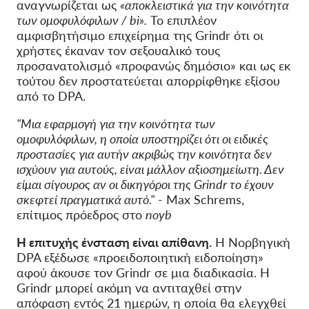
αναγνωρίζεται ως
«αποκλειστικά για την κοινότητα
των ομοφυλόφιλων / bi».
Το επιπλέον
αμφισβητήσιμο επιχείρημα της Grindr ότι οι
χρήστες έκαναν τον σεξουαλικό τους
προσανατολισμό «προφανώς δημόσιο» και ως εκ
τούτου δεν προστατεύεται απορρίφθηκε εξίσου
από το DPA.
"Μια εφαρμογή για την κοινότητα των
ομοφυλόφιλων, η οποία υποστηρίζει ότι οι ειδικές
προστασίες για αυτήν ακριβώς την κοινότητα δεν
ισχύουν για αυτούς, είναι μάλλον αξιοσημείωτη. Δεν
είμαι σίγουρος αν οι δικηγόροι της Grindr το έχουν
σκεφτεί πραγματικά αυτό."
- Max Schrems,
επίτιμος πρόεδρος στο
noyb
Η επιτυχής ένσταση είναι απίθανη.
Η Νορβηγική
DPA εξέδωσε «προειδοποιητική ειδοποίηση»
αφού άκουσε τον Grindr σε μια διαδικασία. Η
Grindr μπορεί ακόμη να αντιταχθεί στην
απόφαση εντός 21 ημερών, η οποία θα ελεγχθεί