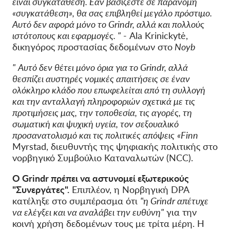
είναι συγκατάθεση. Εάν βασίζεστε σε παράνομη
«συγκατάθεση», θα σας επιβληθεί μεγάλο πρόστιμο.
Αυτό δεν αφορά μόνο το Grindr, αλλά και πολλούς
ιστότοπους και εφαρμογές. "
- Ala Krinickytė,
δικηγόρος προστασίας δεδομένων στο
Noyb
"
Αυτό δεν θέτει μόνο όρια για το Grindr, αλλά
θεσπίζει αυστηρές νομικές απαιτήσεις σε έναν
ολόκληρο κλάδο που επωφελείται από τη συλλογή
και την ανταλλαγή πληροφοριών σχετικά με τις
προτιμήσεις μας, την τοποθεσία, τις αγορές, τη
σωματική και ψυχική υγεία, τον σεξουαλικό
προσανατολισμό και τις πολιτικές απόψεις
«Finn
Myrstad, διευθυντής της ψηφιακής πολιτικής στο
νορβηγικό Συμβούλιο Καταναλωτών (NCC).
Ο Grindr πρέπει να αστυνομεί εξωτερικούς
"Συνεργάτες".
Επιπλέον, η Νορβηγική DPA
κατέληξε στο συμπέρασμα ότι
"η Grindr απέτυχε
να ελέγξει και να αναλάβει την ευθύνη"
για την
κοινή χρήση δεδομένων τους με τρίτα μέρη. Η