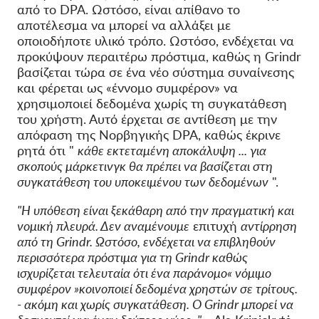
από το DPA. Ωστόσο, είναι απίθανο το
αποτέλεσμα να μπορεί να αλλάξει με
οποιοδήποτε υλικό τρόπο.
Ωστόσο, ενδέχεται να
προκύψουν περαιτέρω πρόστιμα, καθώς η Grindr
βασίζεται τώρα σε ένα νέο σύστημα συναίνεσης
και φέρεται ως «έννομο συμφέρον» να
χρησιμοποιεί δεδομένα χωρίς τη συγκατάθεση
του χρήστη. Αυτό έρχεται σε αντίθεση με την
απόφαση της Νορβηγικής DPA, καθώς έκρινε
ρητά ότι "
κάθε εκτεταμένη αποκάλυψη ... για
σκοπούς μάρκετινγκ θα πρέπει να βασίζεται στη
συγκατάθεση του υποκειμένου των δεδομένων
".
"Η υπόθεση είναι ξεκάθαρη από την πραγματική και
νομική πλευρά. Δεν αναμένουμε
επιτυχή
αντίρρηση
από τη Grindr.
Ωστόσο, ενδέχεται να επιβληθούν
περισσότερα πρόστιμα για τη Grindr καθώς
ισχυρίζεται τελευταία ότι ένα παράνομο« νόμιμο
συμφέρον »κοινοποιεί δεδομένα χρηστών σε τρίτους.
- ακόμη και χωρίς συγκατάθεση. Ο Grindr μπορεί να