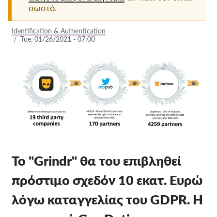
σωστό.
Ιδιότητα μέλους
Identification & Authentication
Δωρεές
/
Tue, 01/26/2021 - 07:00
Αιγίδα
Tax deductability
Σύνδεση Μέλους
Σχετικά με εμάς
Ομάδα
Ετήσιες αναφορές
Το "Grindr" θα του επιβληθεί
Συχνές ερωτήσεις
πρόστιμο σχεδόν 10 εκατ. Ευρώ
Θέσεις Εργασίας
λόγω καταγγελίας του GDPR. Η
Συλλογική έννομη
προστασία