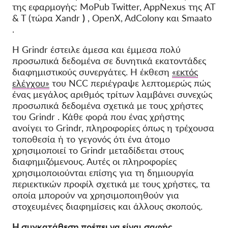
της εφαρμογής: MoPub Twitter, AppNexus της AT
& T (τώρα
Xandr
)
, OpenX, AdColony και Smaato
.
Η Grindr έστειλε άμεσα και έμμεσα πολύ
προσωπικά δεδομένα σε δυνητικά εκατοντάδες
διαφημιστικούς συνεργάτες.
Η έκθεση
«εκτός
ελέγχου»
του NCC περιέγραψε λεπτομερώς πώς
ένας μεγάλος αριθμός τρίτων λαμβάνει συνεχώς
προσωπικά δεδομένα σχετικά με τους
χρήστες
του Grindr
. Κάθε φορά που
ένας χρήστης
ανοίγει το Grindr, πληροφορίες όπως η τρέχουσα
τοποθεσία ή το γεγονός ότι ένα άτομο
χρησιμοποιεί το Grindr μεταδίδεται στους
διαφημιζόμενους. Αυτές οι πληροφορίες
χρησιμοποιούνται επίσης για τη δημιουργία
περιεκτικών προφίλ σχετικά με τους χρήστες, τα
οποία μπορούν να χρησιμοποιηθούν για
στοχευμένες διαφημίσεις και άλλους σκοπούς.
Η συγκατάθεση πρέπει να είναι
σαφής
,