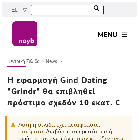
Skip
EL
to
main
content
MENU
Main
Νέα
navigation
Κεντρική Σελίδα
News
Η δουλειά μας
Breadcrumb
Έργα
Η εφαρμογή Gind Dating
Υποθέσεις ανά ΑΠΔ
"Grindr" θα επιβληθεί
Όλες οι περιπτώσεις
πρόστιμο σχεδόν 10 εκατ. €
Reports & Resources
Αυτή η σελίδα έχει μεταφραστεί
Exercise your rights!
αυτόματα.
Διαβάστε το πρωτότυπο
ή
αφήστε μας ένα μήνυμα
αν κάτι δεν είναι
Στήριξέ μας!