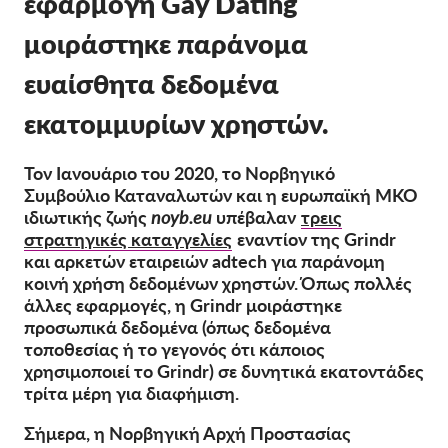
εφαρμογή Gay Dating
OnionShare
μοιράστηκε παράνομα
ΜΜΕ
ευαίσθητα δεδομένα
Επικοινωνία
εκατομμυρίων χρηστών.
GDPRhub
Τον Ιανουάριο του 2020, το Νορβηγικό
Συμβούλιο Καταναλωτών και η ευρωπαϊκή ΜΚΟ
ιδιωτικής ζωής
noyb.eu
υπέβαλαν
τρεις
στρατηγικές καταγγελίες
εναντίον της Grindr
και αρκετών εταιρειών adtech για παράνομη
κοινή χρήση δεδομένων χρηστών. Όπως πολλές
άλλες εφαρμογές, η Grindr μοιράστηκε
προσωπικά δεδομένα (όπως δεδομένα
τοποθεσίας ή το γεγονός ότι κάποιος
χρησιμοποιεί το Grindr) σε δυνητικά εκατοντάδες
τρίτα μέρη για διαφήμιση.
Σήμερα, η Νορβηγική Αρχή Προστασίας