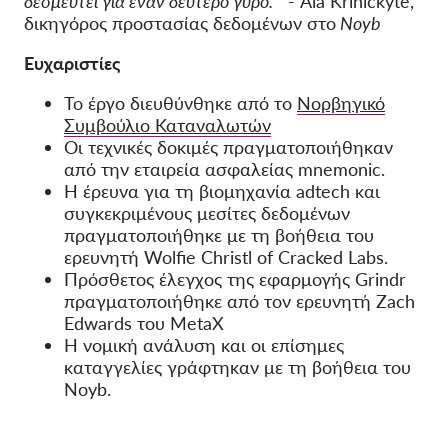
δεσμευτεί για έναν δεύτερο γύρο.
"
- Ala Krinickytė,
δικηγόρος προστασίας δεδομένων στο
Noyb
Ευχαριστίες
Το έργο διευθύνθηκε από το
Νορβηγικό
Συμβούλιο Καταναλωτών
Οι τεχνικές δοκιμές πραγματοποιήθηκαν
από την εταιρεία ασφαλείας mnemonic.
Η έρευνα για τη βιομηχανία adtech και
συγκεκριμένους μεσίτες δεδομένων
πραγματοποιήθηκε με τη βοήθεια του
ερευνητή Wolfie Christl of Cracked Labs.
Πρόσθετος έλεγχος της εφαρμογής Grindr
πραγματοποιήθηκε από τον ερευνητή Zach
Edwards του MetaX
Η νομική ανάλυση και οι επίσημες
καταγγελίες γράφτηκαν με τη βοήθεια του
Noyb.