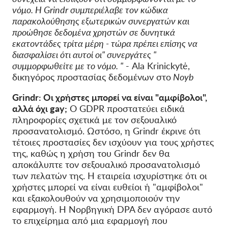
νόμο. Η Grindr συμπεριέλαβε τον κώδικα
παρακολούθησης εξωτερικών συνεργατών και
προώθησε δεδομένα χρηστών σε δυνητικά
εκατοντάδες τρίτα μέρη - τώρα πρέπει επίσης να
διασφαλίσει ότι αυτοί οι" συνεργάτες "
συμμορφωθείτε με το νόμο. "
- Ala Krinickytė,
δικηγόρος προστασίας δεδομένων στο
Noyb
Grindr: Οι χρήστες μπορεί να είναι "αμφίβολοι",
αλλά όχι gay;
Ο GDPR προστατεύει ειδικά
πληροφορίες σχετικά με τον σεξουαλικό
προσανατολισμό. Ωστόσο, η Grindr έκρινε ότι
τέτοιες προστασίες δεν ισχύουν για τους χρήστες
της, καθώς η χρήση του Grindr δεν θα
αποκάλυπτε τον σεξουαλικό προσανατολισμό
των πελατών της. Η εταιρεία ισχυρίστηκε ότι οι
χρήστες μπορεί να είναι ευθείοι ή "αμφίβολοι"
και εξακολουθούν να χρησιμοποιούν την
εφαρμογή. Η Νορβηγική DPA δεν αγόρασε αυτό
το επιχείρημα από μια εφαρμογή που