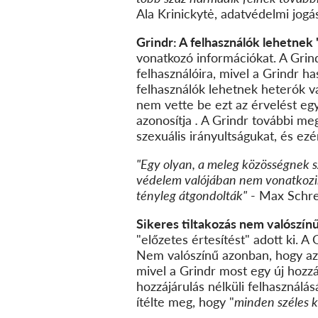
Ala Krinickytė, adatvédelmi jogá
Grindr: A felhasználók lehetnek
vonatkozó információkat. A Grin
felhasználóira, mivel a Grindr ha
felhasználók lehetnek heterók va
nem vette be ezt az érvelést eg
azonosítja
.
A Grindr további meg
szexuális irányultságukat, és ez
"Egy olyan, a meleg közösségnek s
védelem valójában nem vonatkozik
tényleg átgondolták"
- Max Schr
Sikeres tiltakozás nem valószínű
"előzetes értesítést" adott ki. 
Nem valószínű azonban, hogy az
mivel a Grindr most egy új hozzá
hozzájárulás nélküli felhasználá
ítélte meg, hogy "
minden széles kö