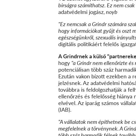
bírságra számíthatsz. Ez nem csak
adatvédelmi jogász,
noyb
"
Ez nemcsak a Grindr számára szab 
hogy információkat gyűjt és oszt me
egészségünkről, szexuális irányults
digitális politikáért felelős igazga
A Grindrnek a külső "partnereket
hogy
"a Grindr nem ellenőrizte és 
potenciálisan több száz harmadik
Ezután vakon bízott ezekben a r
jelzésnek. Az adatvédelmi hatósá
továbbra is feldolgozhatják a fe
ellenőrzés és felelősség hiánya
elvével. Az iparág számos vállala
(IAB).
"A vállalatok nem építhetnek be 
megfelelnek a törvénynek. A Grind
több száz harmadik félnek továbbít