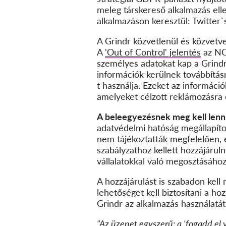
meleg társkereső alkalmazás ell
alkalmazáson keresztül: Twitte
A Grindr közvetlenül és közvetve
A
'Out of Control' jelentés
az NCC
személyes adatokat kap a Grind
információk kerülnek továbbításra
t használja. Ezeket az információ
amelyeket célzott reklámozásra 
A beleegyezésnek meg kell len
adatvédelmi hatóság megállapított
nem tájékoztatták megfelelően, é
szabályzathoz kellett hozzájárul
vállalatokkal való megosztásához
A hozzájárulást is szabadon kell
lehetőséget kell biztosítani a ho
Grindr az alkalmazás használatát
"Az üzenet egyszerű: a 'fogadd el 