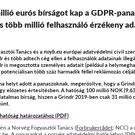
millió eurós bírságot kap a GDPR-pana
s több millió felhasználó érzékeny ad
asztói Tanács és a
noyb.eu
európai adatvédelmi civil sze
r és több adtech cég ellen a felhasználók adatainak illeg
r is megosztotta személyes adatait (például a helymegha
 potenciálisan több száz harmadik féllel reklámozás céljáb
a helyt adott a panaszoknak, megerősítve, hogy a Grin
egy előzetes értesítésben. A hatóság 100 millió NOK (9,63
 Hatalmas bírság, hiszen a Grindr 2019-ben csak 31 millió 
űnt.
 hatóság határozatához (PDF)
-én a
Norvég Fogyasztói Tanács (
Forbrukerrådet
; NCC)
a
t be. A panaszokat a norvég adatvédelmi hatósághoz (DPA