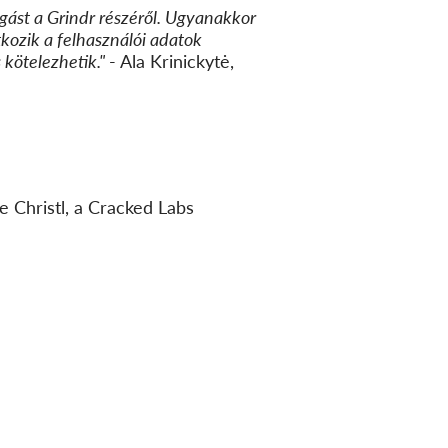
gást a Grindr részéről.
Ugyanakkor
tkozik a felhasználói adatok
s kötelezhetik
."
- Ala Krinickytė,
 Christl, a Cracked Labs