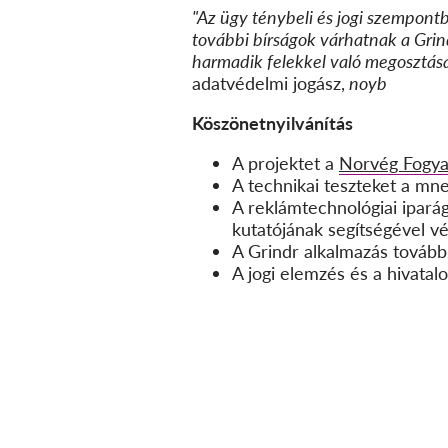
"Az ügy ténybeli és jogi szempont
további bírságok várhatnak a Grind
harmadik felekkel való megosztása 
adatvédelmi jogász,
noyb
Köszönetnyilvánítás
A projektet a
Norvég Fogya
A technikai teszteket a mn
A reklámtechnológiai ipará
kutatójának segítségével v
A Grindr alkalmazás tovább
A jogi elemzés és a hivatal