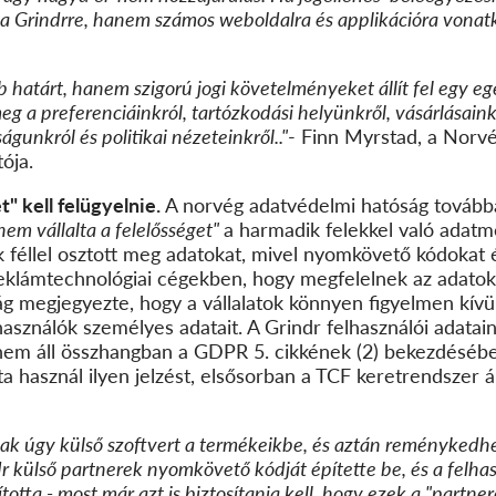
 a Grindrre, hanem számos weboldalra és applikációra vonat
határt, hanem szigorú jogi követelményeket állít fel egy egé
g a preferenciáinkról, tartózkodási helyünkről, vásárlásainkró
águnkról és politikai nézeteinkről..
"
-
Finn Myrstad, a Norvé
tója.
" kell felügyelnie.
A norvég adatvédelmi hatóság továbbá 
nem vállalta a felelősséget"
a harmadik felekkel való adatm
 féllel osztott meg adatokat, mivel nyomkövető kódokat é
eklámtechnológiai cégekben, hogy megfelelnek az adatok 
g megjegyezte, hogy a vállalatok könnyen figyelmen kívül 
lhasználók személyes adatait. A Grindr felhasználói adatai
 nem áll összhangban a GDPR 5. cikkének (2) bekezdésébe
ta használ ilyen jelzést, elsősorban a TCF keretrendszer ál
csak úgy külső szoftvert a termékeikbe, és aztán reményked
r külső partnerek nyomkövető kódját építette be, és a felhas
otta - most már azt is biztosítania kell, hogy ezek a "partn