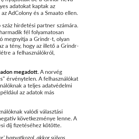
lyes adatokat kaptak az
 az AdColony és a Smaato ellen.
 száz hirdetési partner számára.
s harmadik fél folyamatosan
ó megnyitja a Grindr-t, olyan
z a tény, hogy az illető a Grindr-
létre a felhasználókról,
abadon megadott.
A norvég
ás" érvénytelen. A felhasználókat
ználóknak a teljes adatvédelmi
 például az adatok más
nálóknak valódi választási
 negatív következménye lenne. A
i díj fizetéséhez kötötte.
re' hagyatkozol, akkor súlyos