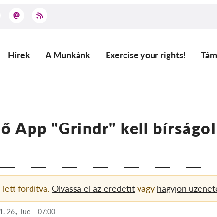
Hírek
A Munkánk
Exercise your rights!
Tám
Main
navigation
ő App "Grindr" kell bírságo
 lett fordítva.
Olvassa el az eredetit
vagy
hagyjon üzenet
1. 26., Tue – 07:00