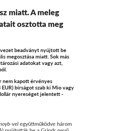
sz miatt. A meleg
atait osztotta meg
rvezet beadványt nyújtott be
ális megosztása miatt. Sok más
tározási adatokat vagy azt,
ól.
dr nem kapott érvényes
 EUR) bírságot szab ki
Mio vagy
dollár nyereséget jelentett -
noyb-vel
együttműködve három
) nyújtották be a Grindr nevű