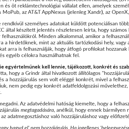
en
és öt reklámtechnológiai vállalat ellen, amelyek szemé
r`s MoPub, az AT&T AppNexus (jelenleg
Xandr
)
, az OpenX,
 rendkívül személyes adatokat küldött potenciálisan több
 által készített jelentés részletesen leírta, hogy számo
r
felhasználókról. Minden alkalommal, amikor
a felhasznál
 a hirdetőknek, mint az aktuális tartózkodási hely, vagy a
kat arra is felhasználják, hogy átfogó profilokat hozzanak 
és egyéb célokra használhatnak fel.
nie
egyértelműnek kell lennie
, tájékozott, konkrét és sz
a, hogy a Grindr által hivatkozott állítólagos "hozzájárul
s a hozzájárulás sem volt eléggé konkrét, mivel a felhas
niuk, nem pedig egy konkrét adatfeldolgozási művelethez,
.
 megadni. Az adatvédelmi hatóság kiemelte, hogy a felhasz
zzájárulás
megtagadására
, anélkül, hogy ennek bármilyen
 az adatmegosztáshoz való hozzájáruláshoz vagy előfizetés
vagy hagyd el' nem hozzájárulás. Ha jogellenes 'beleegyezés