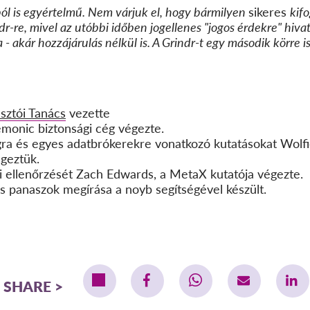
ból is egyértelmű. Nem várjuk el, hogy bármilyen
sikeres
kifo
r-re, mivel az utóbbi időben jogellenes "jogos érdekre" hiva
- akár hozzájárulás nélkül is. A Grindr-t egy második körre i
sztói Tanács
vezette
emonic biztonsági cég végezte.
gra és egyes adatbrókerekre vonatkozó kutatásokat Wolfie
égeztük.
i ellenőrzését Zach Edwards, a MetaX kutatója végezte.
os panaszok megírása a noyb segítségével készült.
SHARE