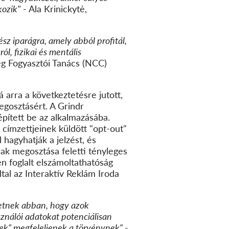
kozik"
- Ala Krinickytė,
sz iparágra, amely abból profitál,
l, fizikai és mentális
g Fogyasztói Tanács (NCC)
arra a következtetésre jutott,
egosztásért. A Grindr
pített be az alkalmazásába.
címzettjeinek küldött "opt-out"
hagyhatják a jelzést, és
nak megosztása feletti tényleges
n foglalt elszámoltathatóság
tal az I
nteraktív Reklám Iroda
hetnek abban, hogy azok
ználói adatokat potenciálisan
erek" megfeleljenek a törvénynek"
-