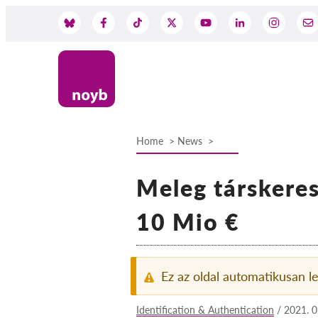
Skip
to
Social
main
content
Media
Home
News
Breadcrumb
Meleg társkeres
10 Mio €
Ez az oldal automatikusan le
Identification & Authentication
/
2021. 0