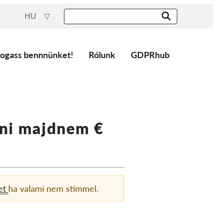
HU
ogass bennnünket!
Rólunk
GDPRhub
lni majdnem €
et
ha valami nem stimmel.