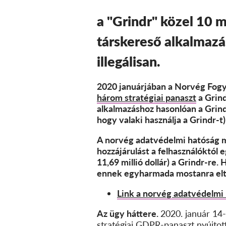
a "Grindr" közel 10 
társkereső alkalmazá
illegálisan.
2020 januárjában a Norvég Fogy
három stratégiai panaszt
a Grind
alkalmazáshoz hasonlóan a Grind
hogy valaki használja a Grindr-t)
A norvég adatvédelmi hatóság m
hozzájárulást a felhasználóktól 
11,69 millió dollár) a Grindr-re.
ennek egyharmada mostanra elt
Link a norvég adatvédelmi
Az ügy háttere.
2020. január 14
stratégiai GDPR-panaszt nyújtot