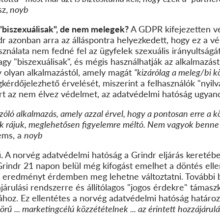
sz,
noyb
 "biszexuálisak", de nem melegek?
A GDPR kifejezetten vé
dr azonban arra az álláspontra helyezkedett, hogy ez a 
sználata nem fedné fel az ügyfelek szexuális irányultságát.
gy "biszexuálisak", és mégis használhatják az alkalmazás
y olyan alkalmazástól, amely magát
"kizárólag a meleg/bi 
kérdőjelezhető érvelését, miszerint a felhasználók "nyilv
ért az nem élvez védelmet, az adatvédelmi hatóság ugyanc
zóló alkalmazás, amely azzal érvel, hogy a pontosan erre a 
 rájuk, meglehetősen figyelemre méltó. Nem vagyok benne b
ems, a
noyb
.
A norvég adatvédelmi hatóság a Grindr eljárás keretéb
A Grindr 21 napon belül még kifogást emelhet a döntés elle
 eredményt érdemben meg lehetne változtatni.
További 
járulási rendszerre és állítólagos "jogos érdekre" támasz
sához. Ez ellentétes a norvég adatvédelmi hatóság határoza
rű ... marketingcélú közzétételnek ... az érintett hozzájárulá