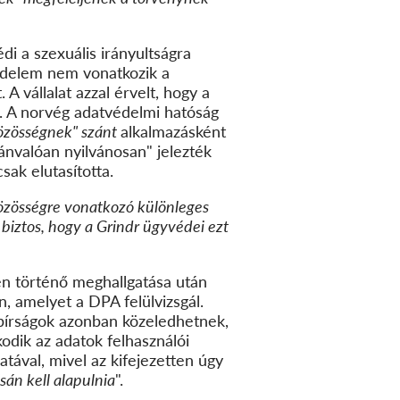
di a szexuális irányultságra
védelem nem vonatkozik a
 A vállalat azzal érvelt, hogy a
t. A norvég adatvédelmi hatóság
közösségnek" szánt
alkalmazásként
ánvalóan nyilvánosan" jelezték
sak elutasította.
közösségre vonatkozó különleges
iztos, hogy a Grindr ügyvédei ezt
en történő meghallgatása után
n, amelyet a DPA felülvizsgál.
bírságok azonban közeledhetnek,
kodik az adatok felhasználói
tával, mivel az kifejezetten úgy
sán kell alapulnia
".