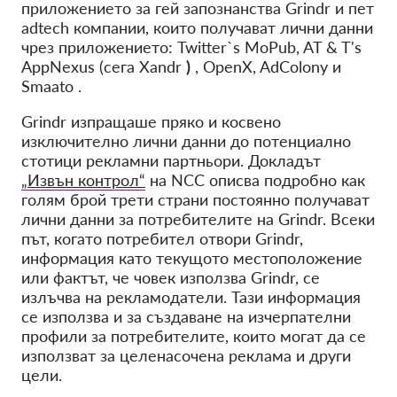
приложението за гей запознанства Grindr
и пет
adtech компании, които получават лични данни
чрез приложението: Twitter`s MoPub, AT & T's
AppNexus (сега
Xandr
)
, OpenX, AdColony и
Smaato .
Grindr изпращаше пряко и косвено
изключително лични данни до потенциално
стотици рекламни партньори.
Докладът
„Извън контрол“
на NCC описва подробно как
голям брой трети страни постоянно получават
лични данни за
потребителите на Grindr. Всеки
път,
когато потребител отвори Grindr,
информация като текущото местоположение
или фактът, че човек използва Grindr, се
излъчва на рекламодатели. Тази информация
се използва и за създаване на изчерпателни
профили за потребителите, които могат да се
използват за целенасочена реклама и други
цели.