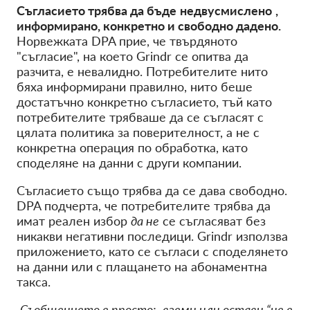
Съгласието трябва да бъде
недвусмислено
,
информирано, конкретно и свободно дадено.
Норвежката DPA прие, че твърдяното
"съгласие", на което Grindr се опитва да
разчита, е невалидно. Потребителите нито
бяха информирани правилно, нито беше
достатъчно конкретно съгласието, тъй като
потребителите трябваше да се съгласят с
цялата политика за поверителност, а не с
конкретна операция по обработка, като
споделяне на данни с други компании.
Съгласието също трябва да се дава свободно.
DPA подчерта, че потребителите трябва да
имат реален избор
да не
се съгласяват без
никакви негативни последици. Grindr използва
приложението, като се съгласи с споделянето
на данни или с плащането на абонаментна
такса.
„Съобщението е просто:„ вземи или остави “не е