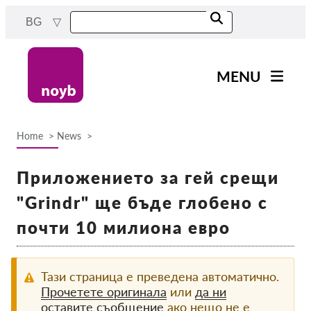
Skip
BG
to
main
content
MENU
Main
Новини
navigation
Home
News
Нашата работа
Breadcrumb
Проекти
Приложението за гей срещи
Случаи на ДПА
"Grindr" ще бъде глобено с
Всички случаи
почти 10 милиона евро
Reports & Resources
Тази страница е преведена автоматично.
Exercise your rights!
Прочетете оригинала
или
да ни
оставите съобщение
ако нещо не е
Подкрепете ни!