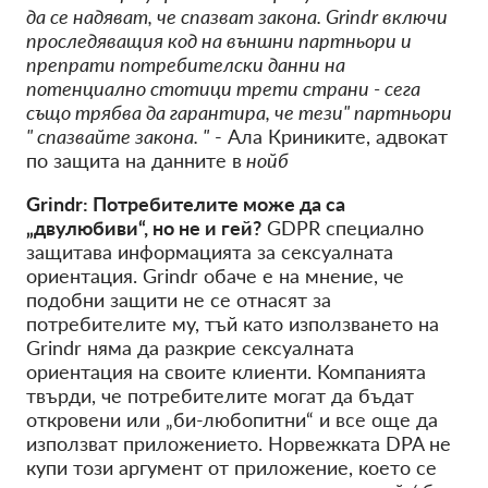
да се надяват, че спазват закона. Grindr включи
проследяващия код на външни партньори и
препрати потребителски данни на
потенциално стотици трети страни - сега
също трябва да гарантира, че тези" партньори
" спазвайте закона. "
- Ала Криниките, адвокат
по защита на данните в
нойб
Grindr: Потребителите може да са
„двулюбиви“, но не и гей?
GDPR специално
защитава информацията за сексуалната
ориентация. Grindr обаче е на мнение, че
подобни защити не се отнасят за
потребителите му, тъй като използването на
Grindr няма да разкрие сексуалната
ориентация на своите клиенти. Компанията
твърди, че потребителите могат да бъдат
откровени или „би-любопитни“ и все още да
използват приложението. Норвежката DPA не
купи този аргумент от приложение, което се