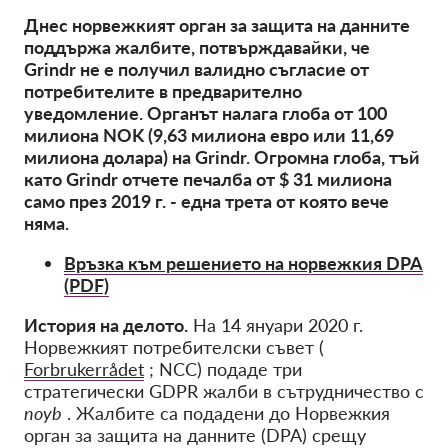
Днес норвежкият орган за защита на данните
поддържа жалбите, потвърждавайки, че
Grindr не е получил валидно съгласие от
потребителите в предварително
уведомление. Органът налага глоба от 100
милиона NOK (9,63
милиона евро или 11,69
милиона долара) на Grindr. Огромна глоба, тъй
като Grindr отчете печалба от $ 31 милиона
само през 2019 г. - една трета от която вече
няма.
Връзка към решението на норвежкия DPA
(PDF)
История на делото.
На 14 януари 2020 г.
Норвежкият потребителски съвет (
Forbrukerrådet
; NCC)
подаде три
стратегически GDPR жалби в сътрудничество с
noyb
. Жалбите са подадени до Норвежкия
орган за защита на данните (DPA) срещу