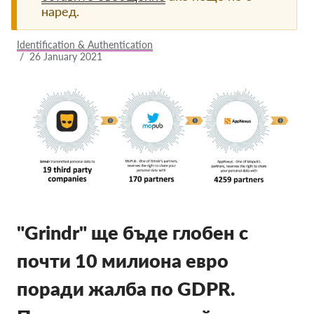
наред.
Членство
Identification & Authentication
Дарения
/
26 January 2021
Спонсорство
Tax deductability
Member Login
За нас
Екип
Годишни доклади
"Grindr" ще бъде глобен с
Често задавани въпроси
почти 10 милиона евро
Работни места
поради жалба по GDPR.
Колективни искове