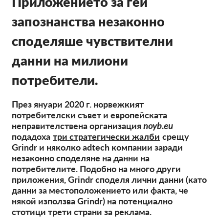
Приложението за гей
OnionShare
запознанства незаконно
медии
Контакт
споделяше чувствителни
данни на милиони
GDPRhub
потребители.
През януари 2020 г. норвежкият
потребителски съвет и европейската
неправителствена организация
noyb.eu
подадоха
три стратегически жалби
срещу
Grindr и няколко adtech компании заради
незаконно споделяне на данни на
потребителите. Подобно на много други
приложения, Grindr споделя лични данни (като
данни за местоположението или факта, че
някой използва Grindr) на потенциално
стотици трети страни за реклама.