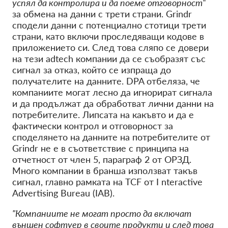
успял да контролира и да поеме отговорност“
за обмена на данни с трети страни. Grindr
сподели данни с потенциално стотици трети
страни, като включи проследяващи кодове в
приложението си. След това сляпо се довери
на тези adtech компании да се съобразят със
сигнал за отказ, който се изпраща до
получателите на данните. DPA отбеляза, че
компаниите могат лесно да игнорират сигнала
и да продължат да обработват лични данни на
потребителите. Липсата на какъвто и да е
фактически контрол и отговорност за
споделянето на данните на потребителите от
Grindr не е в съответствие с принципа на
отчетност от член 5, параграф 2 от ОРЗД.
Много компании в бранша използват такъв
сигнал, главно рамката на TCF от I
nteractive
Advertising Bureau (IAB).
"Компаниите не могат просто да включат
външен софтуер в своите продукти и след това