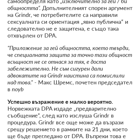
самоопределя като
„изключително за гей / би
общността“.
Допълнителният спорен аргумент
на Grindr, че потребителите са направили
сексуалната си ориентация „явно публична“ и
следователно не е защитена, е също така
отхвърлен от DPA.
"Приложение за гей общността, което твърди,
че специалната защита за точно тази общност
всъщност не се отнася за тях, е доста
забележително. Не съм сигурен дали
адвокатите на Grindr наистина са помислили
над това."
- Макс Шремс, почетен председател
в
noyb
Успешно възражение е малко вероятно.
Норвежката DPA издаде „предварително
съобщение“, след като изслуша Grindr в
процедура. Grindr все още може да възрази
срещу решението в рамките на 21 дни, което
ще бъде прегледано от DPA. Въпреки това е