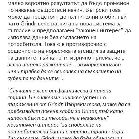
малко вероятно резултатът да бъде променен
по някакъв съществен начин.
Въпреки това
може да предстоят допълнителни глоби, тъй
като Grindr вече разчита на нова система за
съгласие и предполагаем "законен интерес" да
използва данни без съгласието на
потребителя. Това е в противоречие с
решението на норвежката агенция за защита
на данните, тъй като тя изрично приема, че „
всяко широко разкриване ... за маркетингови
цели трябва да се основава на съгласието на
субекта на данните
“.
"Случаят е ясен от фактическа и правна
страна. Не очакваме никакво
успешно
възражение от Grindr.
Въпреки това, може да се
предвиждат повече глоби за Grindr, тъй като
напоследък той твърди, че е незаконен"
легитимен интерес "за споделяне на
потребителски данни с трети страни - дори
без съгласие. Grindr може да бъде обвързан за