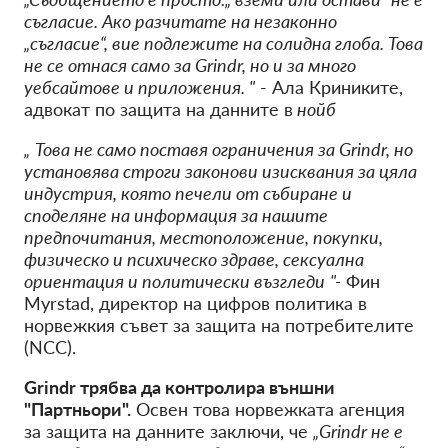
съгласие. Ако разчитате на незаконно
„съгласие“, вие подлежите на солидна глоба. Това
не се отнася само за Grindr, но и за много
уебсайтове и приложения. "
- Ала Криниките,
адвокат по защита на данните в
нойб
„
Това не само поставя ограничения за Grindr, но
установява строги законови изисквания за цяла
индустрия, която печели от събиране и
споделяне на информация за нашите
предпочитания, местоположение, покупки,
физическо и психическо здраве, сексуална
ориентация и политически възгледи
"-
Фин
Myrstad, директор на цифров политика в
норвежкия съвет за защита на потребителите
(NCC).
Grindr трябва да контролира външни
"Партньори".
Освен това норвежката агенция
за защита на данните заключи, че
„Grindr не е