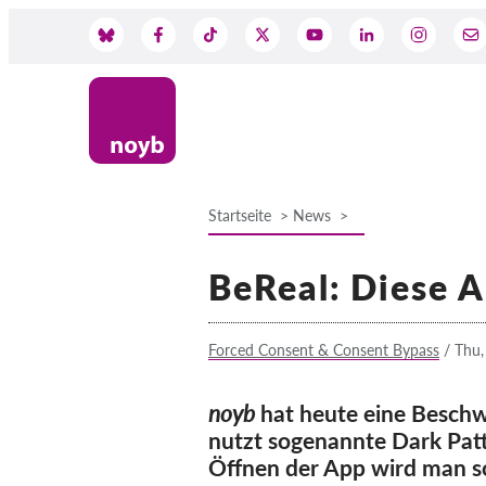
Skip
to
Social
main
content
Media
Startseite
News
Breadcrumb
BeReal: Diese A
Forced Consent & Consent Bypass
/
Thu,
noyb
hat heute eine Beschw
nutzt sogenannte Dark Patt
Öffnen der App wird man so