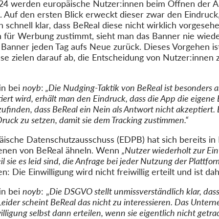
 2024 werden europäische Nutzer:innen beim Öffnen der 
t. Auf den ersten Blick erweckt dieser zwar den Eindruck
ch schnell klar, dass BeReal diese nicht wirklich vorges
 für Werbung zustimmt, sieht man das Banner nie wiede
s Banner jeden Tag aufs Neue zurück. Dieses Vorgehen ist
se zielen darauf ab, die Entscheidung von Nutzer:innen 
in bei
noyb
:
„Die Nudging-Taktik von BeReal ist besonders 
ert wird, erhält man den Eindruck, dass die App die eigene
finden, dass BeReal ein Nein als Antwort nicht akzeptiert. Es
Druck zu setzen, damit sie dem Tracking zustimmen.“
ische Datenschutzausschuss (EDPB) hat sich bereits in 
 denen von BeReal ähneln. Wenn
„Nutzer wiederholt zur Ei
l sie es leid sind, die Anfrage bei jeder Nutzung der Plattf
Die Einwilligung wird nicht freiwillig erteilt und ist dah
in bei
noyb
: „
Die DSGVO stellt unmissverständlich klar, dass
rd. Leider scheint BeReal das nicht zu interessieren. Das Unte
lligung selbst dann erteilen, wenn sie eigentlich nicht getra