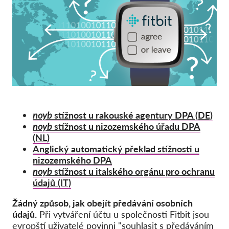
Hromadná žaloba
OnionShare
Média
Kontakt
GDPRhub
noyb
stížnost u rakouské agentury DPA (DE)
noyb
stížnost u nizozemského úřadu DPA
(NL)
Anglický automatický překlad stížnosti u
nizozemského DPA
noyb
stížnost u italského orgánu pro ochranu
údajů
(IT)
Žádný způsob, jak obejít předávání osobních
údajů.
Při vytváření účtu u společnosti Fitbit jsou
evropští uživatelé povinni "souhlasit s předáváním