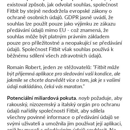
existoval způsob, jak odvolat souhlas, společnost
Fitbit by stejně nedodržela evropské zákony o
ochraně osobních údajů. GDPR jasně uvádí, že
souhlas lze použít pouze jako výjimku ze zákazu
předávání údajů mimo EU - což znamená, že
souhlas může být platným právním základem
pouze pro příležitostné a neopakující se předávání
údajů. Společnost Fitbit však souhlas používá k
běžnému sdílení všech zdravotních údajů.
Romain Robert, jeden ze stěžovatelů:
"Fitbit může
být příjemná aplikace pro sledování vaší kondice, ale
jakmile se chcete dozvědět více o tom, jak je s vašimi
údaji nakládáno, čeká vás maraton."
Potenciální miliardová pokuta.
noyb
požaduje, aby
rakouský, nizozemský a italský orgán pro ochranu
údajů nařídily společnosti Fitbit, aby sdílela
všechny povinné informace o předávání údajů se
svými uživateli a umožnila jim používat její aplikaci,
aniž by museli s předáváním údajů souhlasit. Na