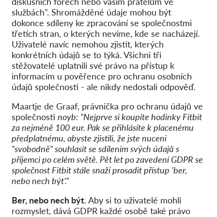
diskusních fórech nebo vašim přátelům ve
službách". Shromážděné údaje mohou být
dokonce sdíleny ke zpracování se společnostmi
třetích stran, o kterých nevíme, kde se nacházejí.
Uživatelé navíc nemohou zjistit, kterých
konkrétních údajů se to týká. Všichni tři
stěžovatelé uplatnili své právo na přístup k
informacím u pověřence pro ochranu osobních
údajů společnosti - ale nikdy nedostali odpověď.
Maartje de Graaf, právnička pro ochranu údajů ve
společnosti
noyb:
"Nejprve si koupíte hodinky Fitbit
za nejméně 100 eur. Pak se přihlásíte k placenému
předplatnému, abyste zjistili, že jste nuceni
"svobodně" souhlasit se sdílením svých údajů s
příjemci po celém světě. Pět let po zavedení GDPR se
společnost Fitbit stále snaží prosadit přístup 'ber,
nebo nech být'."
Ber, nebo nech být.
Aby si to uživatelé mohli
rozmyslet, dává GDPR každé osobě také právo