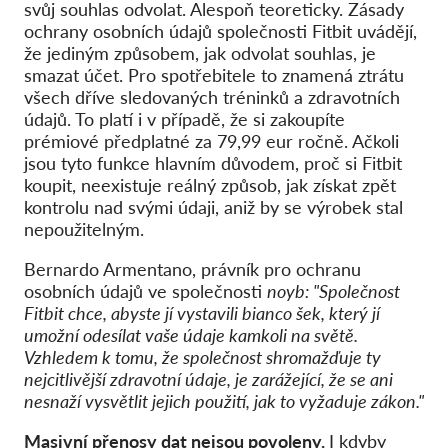
svůj souhlas odvolat. Alespoň teoreticky. Zásady
ochrany osobních údajů společnosti Fitbit uvádějí,
že jediným způsobem, jak odvolat souhlas, je
smazat účet. Pro spotřebitele to znamená ztrátu
všech dříve sledovaných tréninků a zdravotních
údajů. To platí i v případě, že si zakoupíte
prémiové předplatné za 79,99 eur ročně. Ačkoli
jsou tyto funkce hlavním důvodem, proč si Fitbit
koupit, neexistuje reálný způsob, jak získat zpět
kontrolu nad svými údaji, aniž by se výrobek stal
nepoužitelným.
Bernardo Armentano, právník pro ochranu
osobních údajů ve společnosti
noyb:
"Společnost
Fitbit chce, abyste jí vystavili bianco šek, který jí
umožní odesílat vaše údaje kamkoli na světě.
Vzhledem k tomu, že společnost shromažďuje ty
nejcitlivější zdravotní údaje, je zarážející, že se ani
nesnaží vysvětlit jejich použití, jak to vyžaduje zákon."
Masivní přenosy dat nejsou povoleny.
I kdyby