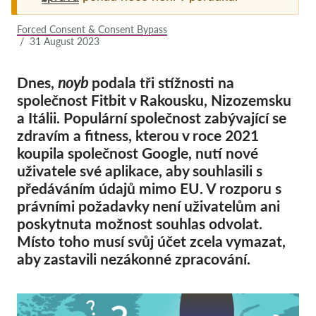
Pordporte nás!
Forced Consent & Consent Bypass
/
31 August 2023
Členství
Příspěvky
Dnes,
noyb
podala tři stížnosti na
společnost Fitbit v Rakousku, Nizozemsku
Sponzorství
a Itálii. Populární společnost zabývající se
Daňová uznatelnost
zdravím a fitness, kterou v roce 2021
koupila společnost Google, nutí nové
Přihlášení člena
uživatele své aplikace, aby souhlasili s
předáváním údajů mimo EU. V rozporu s
O nás
právními požadavky není uživatelům ani
poskytnuta možnost souhlas odvolat.
Tým
Místo toho musí svůj účet zcela vymazat,
Výroční zprávy
aby zastavili nezákonné zpracování.
Otázky a odpovědi
Kariéra