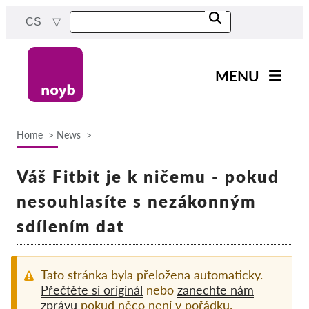
Skip
CS
to
main
content
MENU
Main
Novinky
navigation
Home
News
Naše práce
Breadcrumb
Projekty
Váš Fitbit je k ničemu - pokud
Rozhodnutí dozorových
nesouhlasíte s nezákonným
orgánů
sdílením dat
Rozhodnutí pro jednotlivé
společnosti
Reports & Resources
Tato stránka byla přeložena automaticky.
Přečtěte si originál
nebo
zanechte nám
zprávu
pokud něco není v pořádku.
Exercise your rights!