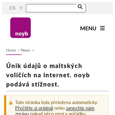
Skip
CS
to
main
content
MENU
Main
Novinky
navigation
Home
News
Naše práce
Breadcrumb
Projekty
Únik údajů o maltských
Rozhodnutí dozorových
voličích na internet. noyb
orgánů
podává stížnost.
Rozhodnutí pro jednotlivé
společnosti
Reports & Resources
Tato stránka byla přeložena automaticky.
Přečtěte si originál
nebo
zanechte nám
zprávu
pokud něco není v pořádku.
Exercise your rights!