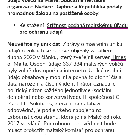
Hromadná žaloba
organizace
Nadace Daphne
a
Repubblika
podaly
OnionShare
hromadnou žalobu na postižené osoby.
Média
Ke stažení:
Stížnost podaná maltskému úřadu
pro ochranu údajů
Kontakt
Neuvěřitelný únik dat
. Zprávy o masivním úniku
údajů o voličích se poprvé objevily začátkem
GDPRhub
dubna 2020 v článku, který zveřejnil server
Times
of Malta
. Osobní údaje 337 384 maltských voličů
byly volně dostupné na internetu. Uniklé osobní
údaje obsahovaly mobilní a pevná telefonní čísla,
data narození a číselný identifikátor označující
politický názor každého jednotlivce (sociální
demokrat nebo konzervativec). IT společnost C-
Planet IT Solutions, která je za databázi
odpovědná, je podle všeho napojena na
Labouristickou stranu, která je na Maltě od roku
2017 ve vládě. Podrobnou odpovědnost bude
muset prošetřit maltský komisař pro ochranu