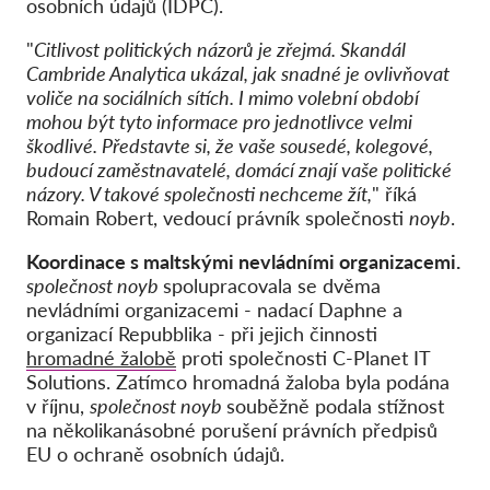
osobních údajů (IDPC).
"
Citlivost politických názorů je zřejmá. Skandál
Cambride Analytica ukázal, jak snadné je ovlivňovat
voliče na sociálních sítích. I mimo volební období
mohou být tyto informace pro jednotlivce velmi
škodlivé. Představte si, že vaše sousedé, kolegové,
budoucí zaměstnavatelé, domácí znají vaše politické
názory. V takové společnosti nechceme žít,
" říká
Romain Robert, vedoucí právník společnosti
noyb
.
Koordinace s maltskými nevládními organizacemi.
společnost noyb
spolupracovala se dvěma
nevládními organizacemi - nadací Daphne a
organizací Repubblika - při jejich činnosti
hromadné žalobě
proti společnosti C-Planet IT
Solutions. Zatímco hromadná žaloba byla podána
v říjnu,
společnost noyb
souběžně podala stížnost
na několikanásobné porušení právních předpisů
EU o ochraně osobních údajů.