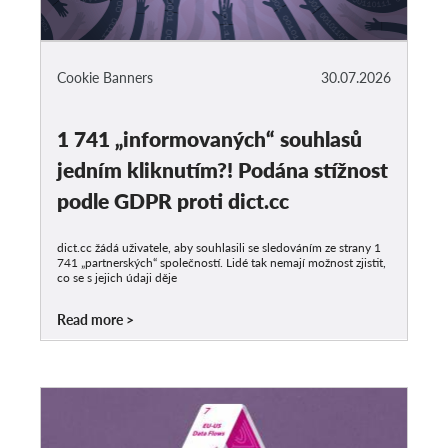
Cookie Banners
30.07.2026
1 741 „informovaných“ souhlasů
jedním kliknutím?! Podána stížnost
podle GDPR proti dict.cc
dict.cc žádá uživatele, aby souhlasili se sledováním ze strany 1
741 „partnerských“ společností. Lidé tak nemají možnost zjistit,
co se s jejich údaji děje
Read more