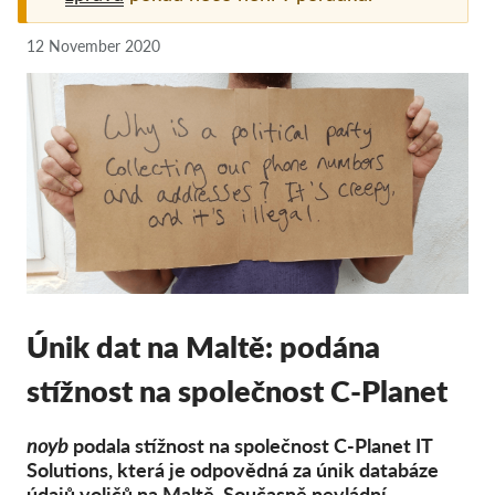
Pordporte nás!
12 November 2020
Členství
Příspěvky
Sponzorství
Daňová uznatelnost
Přihlášení člena
O nás
Únik dat na Maltě: podána
Tým
stížnost na společnost C-Planet
Výroční zprávy
Otázky a odpovědi
noyb
podala stížnost na společnost C-Planet IT
Kariéra
Solutions, která je odpovědná za únik databáze
údajů voličů na Maltě. Současně nevládní