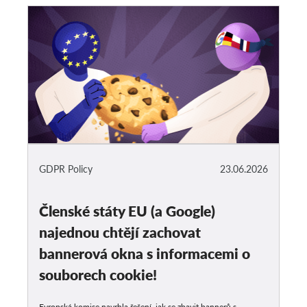
GDPR Policy
23.06.2026
Členské státy EU (a Google)
najednou chtějí zachovat
bannerová okna s informacemi o
souborech cookie!
Evropská komise navrhla řešení, jak se zbavit bannerů s