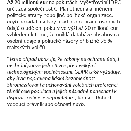
Až 20 milionů eur na pokutách.
Vyšetřování IDPC
určí, zda společnost C-Planet jednala jménem
politické strany nebo jiné politické organizace.
noyb
požádal maltský úřad pro ochranu osobních
údajů o udělení pokuty ve výši až 20 milionů eur
vzhledem k tomu, že uniklá databáze obsahovala
osobní údaje a politické názory přibližně 98 %
maltských voličů.
"
Tento případ ukazuje, že zákony na ochranu údajů
nechrání pouze jednotlivce před velkými
technologickými společnostmi. GDPR také vyžaduje,
aby byla napravena lidská bezohlednost.
Shromažďování a uchovávání volebních preferencí
téměř celé populace a jejich následné ponechání k
dispozici online je nepřijatelné
.", Romain Robert,
vedoucí právník společnosti
noyb
.