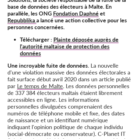
OnionShare
base de données des électeurs à Malte. En
Médias
parallèle, les ONG
Fondation Daphné
et
Repubblika
a lancé une action collective pour les
Contactez-nous
personnes concernées.
Télécharger :
Plainte déposée auprès de
GDPRhub
l'autorité maltaise de protection des
données
Une incroyable fuite de données
. La nouvelle
d'une violation massive des données électorales a
fait surface début avril 2020 dans un article publié
par
Le temps de Malte
. Les données personnelles
de 337 384 électeurs maltais étaient librement
accessibles en ligne. Les informations
personnelles divulguées comprenaient des
numéros de téléphone mobile et fixe, des dates
de naissance et un identifiant numérique
indiquant l'opinion politique de chaque individu
(social-démocrate ou conservateur). C-Planet IT