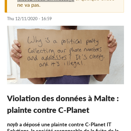
ne va pas.
Adhésion
Thu 12/11/2020 - 16:59
Dons
Parrainage
Tax deductability
Connexion des membres
À propos de nous
Équipe
Rapports annuels
Violation des données à Malte :
FAQs
plainte contre C-Planet
Offres d‘emploi
Recours collectif
noyb
a déposé une plainte contre C-Planet IT
Solutions, la société responsable de la fuite de la