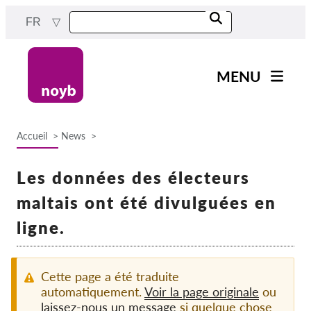
Skip
FR
to
main
content
MENU
Main
Actualités
navigation
Accueil
News
Notre travail
Breadcrumb
Projets
Les données des électeurs
Cas par DPA
maltais ont été divulguées en
Tous les cas
ligne.
Reports & Resources
Cette page a été traduite
Exercise your rights!
automatiquement.
Voir la page originale
ou
laissez-nous un message
si quelque chose
Soutenez-nous !