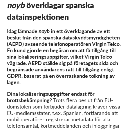
OnionShare
noyb
överklagar spanska
Media
datainspektionen
Contact
Idag lämnade
noyb
in ett överklagande av ett
beslut från den spanska dataskyddsmyndigheten
GDPRhub
(AEPD) avseende telefonoperatören Virgin Telco.
En kund gjorde en begäran om att få tillgång till
sina lokaliseringsuppgifter, vilket Virgin Telco
vägrade. AEPD ställde sig på företagets sida och
begränsade användarens rätt till tillgång enligt
GDPR, baserat på en överraskande tolkning av
lagen.
Dina lokaliseringsuppgifter endast för
brottsbekämpning?
Trots flera beslut från EU-
domstolen som förbjuder datalagring kräver vissa
EU-medlemsstater, t.ex. Spanien, fortfarande att
mobiloperatörer registrerar metadata för alla
telefonsamtal, kortmeddelanden och inloggningar