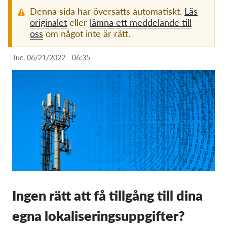
Denna sida har översatts automatiskt.
Läs
Membership
originalet
eller
lämna ett meddelande till
oss
om något inte är rätt.
Donations
Sponsorship
Tue, 06/21/2022 - 06:35
Tax deductability
Member Login
About us
Team
Annual Reports
FAQs
Ingen rätt att få tillgång till dina
Jobs
Collective Redress
egna lokaliseringsuppgifter?