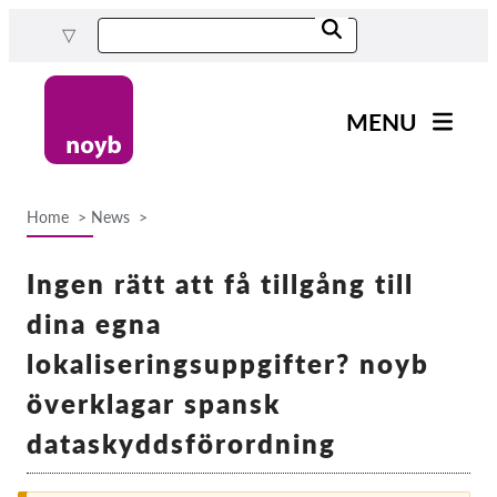
Skip
to
main
content
MENU
Main
Nyheter
navigation
Home
News
Our work
Breadcrumb
Projects
Ingen rätt att få tillgång till
Cases by DPA
dina egna
Cases by Company
lokaliseringsuppgifter? noyb
Reports & Resources
överklagar spansk
dataskyddsförordning
Exercise your rights!
Support us!