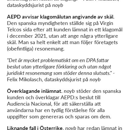
dataskyddsjurist på
noyb
AEPD avvisar
klagomål
utan angivande av skäl.
Den spanska myndigheten ställde sig på Virgin
Telcos sida efter att kunden lämnat in ett klagomål
i december 2021, utan att ange några ytterligare
skäl. Man sa helt enkelt att man följer företagets
(obefintliga) resonemang.
"Det är mycket problematiskt om en DPA fattar
beslut utan ytterligare förklaring och utan något
juridiskt resonemang som stöder denna slutsats." -
Felix Mikolasch, dataskyddsjurist på
noyb
Överklagande inlämnat.
noyb
stöder den spanska
kunden och överklagar AEPD:s beslut till
Audiencia Nacional, för att säkerställa att
användarna har en tydlig förståelse för alla
uppgifter som genereras och sparas om dem.
Liknande fall i Österrike
.
noyb
har redan lämnat in