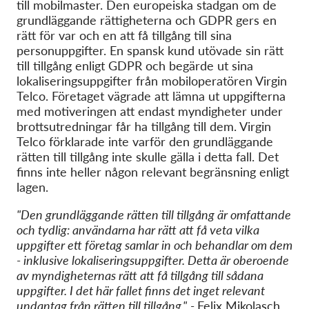
till mobilmaster. Den europeiska stadgan om de
grundläggande rättigheterna och GDPR ger
s
en
rätt för var och en att få tillgång till sina
personuppgifter. En spansk kund utövade sin rätt
till tillgång enligt GDPR och begärde ut sina
lokaliseringsuppgifter från mobiloperatören Virgin
Telco. Företaget vägrade att lämna ut uppgifterna
med motiveringen att endast myndigheter under
brottsutredningar får ha tillgång till dem. Virgin
Telco förklarade inte varför den grundläggande
rätten till tillgång inte skulle gälla i detta fall. Det
finns inte heller någon relevant begränsning enligt
lagen.
"Den grundläggande rätten till tillgång är omfattande
och tydlig: användarna har rätt att få veta vilka
uppgifter ett företag samlar in och behandlar om dem
- inklusive lokaliseringsuppgifter. Detta är oberoende
av myndigheternas rätt att få tillgång till sådana
uppgifter. I det här fallet finns det inget relevant
undantag från rätten till tillgång."
-
Felix Mikolasch,